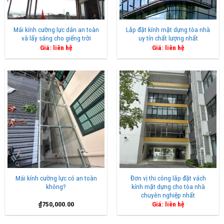
Mái kính cường lực dán an toàn
Lắp đặt kính mặt dựng tòa nhà
và lấy sáng cho giếng trời
uy tín chất lượng nhất
Giá: liên hệ
Giá: liên hệ
Mái kính cường lực có an toàn
Đơn vị thi công lắp đặt vách
không?
kính mặt dựng cho tòa nhà
chuyên nghiệp nhất
₫
750,000.00
Giá: liên hệ