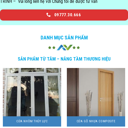
TRÌNH – Vui lòng liên hệ với Chúng tôi để được tư vấn
09777.30.666
DANH MỤC SẢN PHẨM
SẢN PHẨM TỪ TÂM – NÂNG TẦM THƯƠNG HIỆU
CỬA NHÔM THỦY LỰC
CỬA GỖ NHỰA COMPOSITE