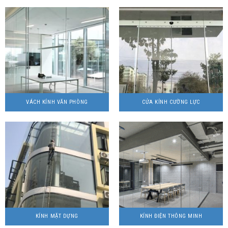
VÁCH KÍNH VĂN PHÒNG
CỬA KÍNH CƯỜNG LỰC
KÍNH MẶT DỰNG
KÍNH ĐIỆN THÔNG MINH