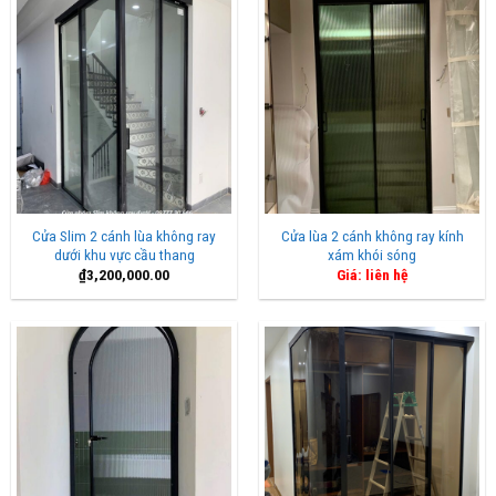
Cửa Slim 2 cánh lùa không ray
Cửa lùa 2 cánh không ray kính
dưới khu vực cầu thang
xám khói sóng
₫
3,200,000.00
Giá: liên hệ