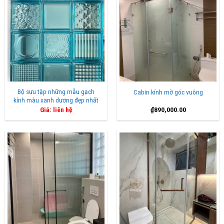
Bộ sưu tập những mẫu gạch
Cabin kính mờ góc vuông
kính màu xanh dương đẹp nhất
Giá: liên hệ
₫
890,000.00