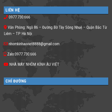
bình
cho
𝐒𝐚𝐨
luận
nhà
𝐍𝐡𝐚̀
ở
phố
𝐇𝐚̀𝐧𝐠,
LIÊN HỆ
Gạch
thiếu
𝐊𝐡𝐚́𝐜𝐡
kính
sáng
𝐒𝐚̣𝐧
0977.730.666
màu
tối
𝐍𝐞̂𝐧
ứng
tăm
𝐋𝐮̛̣𝐚
dụng
𝐂𝐡𝐨̣𝐧
Văn Phòng: Ngõ 86 – Đường Bờ Tây Sông Nhuệ – Quận Bắc Từ
đa
𝐆𝐚̣𝐜𝐡
dạng
𝐊𝐢́𝐧𝐡
Liêm – TP Hà Nội
cho
𝐓𝐫𝐨𝐧𝐠
không
𝐓𝐡𝐢𝐞̂́𝐭
gian
𝐊𝐞̂́?
nhomkinhauviet8888@gmail.com
sống
Zalo:0977.730.666
NHÀ MÁY NHÔM KÍNH ÂU VIỆT
CHỈ ĐƯỜNG