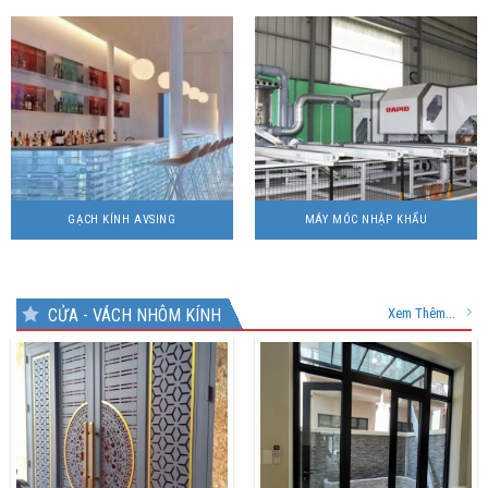
GẠCH KÍNH AVSING
MÁY MÓC NHẬP KHẨU
CỬA - VÁCH NHÔM KÍNH
Xem Thêm...