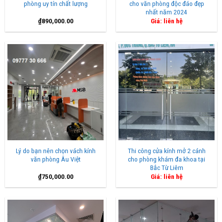
phòng uy tín chất lượng
cho văn phòng độc đáo đẹp
nhất năm 2024
₫
890,000.00
Giá: liên hệ
Lý do bạn nên chọn vách kính
Thi công cửa kính mở 2 cánh
văn phòng Âu Việt
cho phòng khám đa khoa tại
Bắc Từ Liêm
₫
750,000.00
Giá: liên hệ