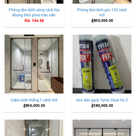
Phòng tắm kính sóng cánh lùa
Phòng tắm kính góc 135 cánh
khung Slim phun tràn viền
mở
Giá: liên hệ
₫
850,000.00
Cabin kính thẳng 1 cánh mở
Keo dán gạch Tytan Clear Fix 2
₫
850,000.00
₫
380,000.00