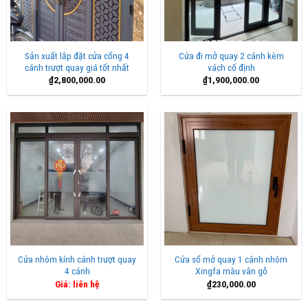
Sản xuất lắp đặt cửa cổng 4
Cửa đi mở quay 2 cánh kèm
cánh trượt quay giá tốt nhất
vách cố định
₫
2,800,000.00
₫
1,900,000.00
Cửa nhôm kính cánh trượt quay
Cửa sổ mở quay 1 cánh nhôm
4 cánh
Xingfa màu vân gỗ
Giá: liên hệ
₫
230,000.00