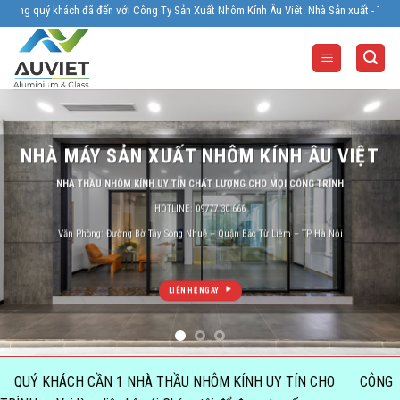
Skip
Công Ty Sản Xuất Nhôm Kính Âu Viêt. Nhà Sản xuất - Thi công Nhôm kính uy tín, chất 
to
content
NHÀ MÁY SẢN XUẤT NHÔM KÍNH ÂU VIỆT
NHÀ THẦU NHÔM KÍNH UY TÍN CHẤT LƯỢNG CHO MỌI CÔNG TRÌNH
HOTLINE: 09777 30 666
Văn Phòng: Đường Bờ Tây Sông Nhuệ – Quận Bắc Từ Liêm – TP Hà Nội
LIÊN HỆ NGAY
QUÝ KHÁCH CẦN 1 NHÀ THẦU NHÔM KÍNH UY TÍN CHO CÔNG