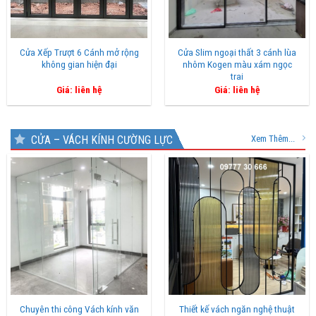
Cửa Xếp Trượt 6 Cánh mở rộng
Cửa Slim ngoại thất 3 cánh lùa
không gian hiện đại
nhôm Kogen màu xám ngọc
trai
Giá: liên hệ
Giá: liên hệ
CỬA – VÁCH KÍNH CƯỜNG LỰC
Xem Thêm...
Chuyên thi công Vách kính văn
Thiết kế vách ngăn nghệ thuật