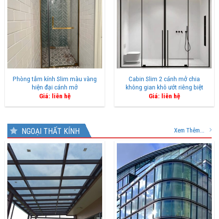
Phòng tắm kính Slim màu vàng
Cabin Slim 2 cánh mở chia
hiện đại cánh mở
không gian khô ướt riêng biệt
Giá: liên hệ
Giá: liên hệ
NGOẠI THẤT KÍNH
Xem Thêm...