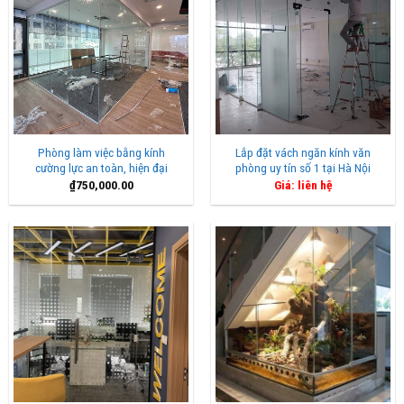
Phòng làm việc bằng kính
Lắp đặt vách ngăn kính văn
cường lực an toàn, hiện đại
phòng uy tín số 1 tại Hà Nội
₫
750,000.00
Giá: liên hệ