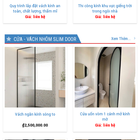
Quy trình lắp đặt vách kính an
Thi công kính khu vực giếng trời
toàn, chất lượng, thẩm mĩ
trong ngôi nhà
Giá: liên hệ
Giá: liên hệ
CỬA - VÁCH NHÔM SLIM DOOR
Xem Thêm...
Cửa uốn vòm 1 cánh mở kính
Vách ngăn kính sóng to
mờ
₫
2,500,000.00
Giá: liên hệ