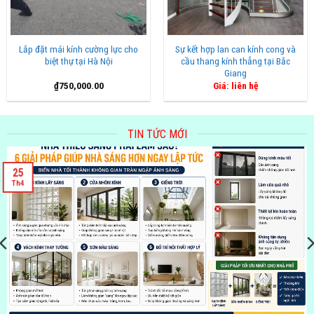
Lắp đặt mái kính cường lực cho
Sự kết hợp lan can kính cong và
biệt thự tại Hà Nội
cầu thang kính thẳng tại Bắc
Giang
₫
750,000.00
Giá: liên hệ
TIN TỨC MỚI
25
Th4