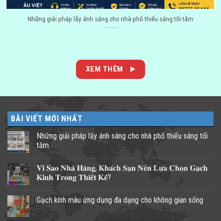
Những giải pháp lấy ánh sáng cho nhà phố thiếu sáng tối tăm
XEM THÊM
BÀI VIẾT MỚI NHẤT
Những giải pháp lấy ánh sáng cho nhà phố thiếu sáng tối
tăm
Không
có
𝐕𝐢̀ 𝐒𝐚𝐨 𝐍𝐡𝐚̀ 𝐇𝐚̀𝐧𝐠, 𝐊𝐡𝐚́𝐜𝐡 𝐒𝐚̣𝐧 𝐍𝐞̂𝐧 𝐋𝐮̛̣𝐚 𝐂𝐡𝐨̣𝐧 𝐆𝐚̣𝐜𝐡
bình
luận
𝐊𝐢́𝐧𝐡 𝐓𝐫𝐨𝐧𝐠 𝐓𝐡𝐢𝐞̂́𝐭 𝐊𝐞̂́?
ở
Những
Không
giải
có
Gạch kính màu ứng dụng đa dạng cho không gian sống
pháp
bình
lấy
luận
Không
ánh
ở
có
sáng
𝐕𝐢̀