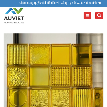
Skip
Chào mừng quý khách đã đến với Công Ty Sản Xuất Nhôm Kính Âu Viêt. Nhà Sả
to
content