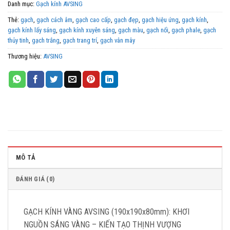
Danh mục:
Gạch kính AVSING
Thẻ:
gạch
,
gạch cách âm
,
gạch cao cấp
,
gạch đẹp
,
gạch hiệu ứng
,
gạch kính
,
gạch kính lấy sáng
,
gạch kính xuyên sáng
,
gạch màu
,
gạch nổi
,
gạch phale
,
gạch
thủy tinh
,
gạch trắng
,
gạch trang trí
,
gạch vân mây
Thương hiệu:
AVSING
MÔ TẢ
ĐÁNH GIÁ (0)
GẠCH KÍNH VÀNG AVSING (190x190x80mm): KHƠI
NGUỒN SÁNG VÀNG – KIẾN TẠO THỊNH VƯỢNG