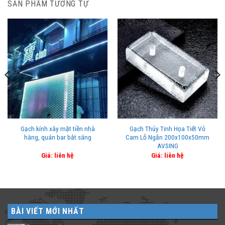
SẢN PHẨM TƯƠNG TỰ
Gạch kính xây mặt tiền nhà
Gạch Thủy Tinh Họa Tiết Vỏ
hàng, quán bar bắt sáng
Cam Lỗ Ngắn 200x100x50mm
AVSING
Giá: liên hệ
Giá: liên hệ
BÀI VIẾT MỚI NHẤT