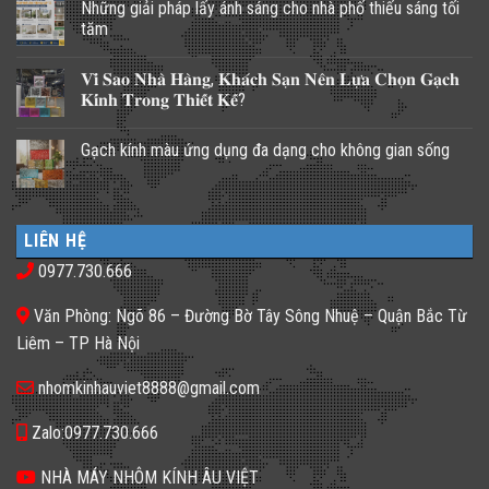
Những giải pháp lấy ánh sáng cho nhà phố thiếu sáng tối
tăm
Không
có
𝐕𝐢̀ 𝐒𝐚𝐨 𝐍𝐡𝐚̀ 𝐇𝐚̀𝐧𝐠, 𝐊𝐡𝐚́𝐜𝐡 𝐒𝐚̣𝐧 𝐍𝐞̂𝐧 𝐋𝐮̛̣𝐚 𝐂𝐡𝐨̣𝐧 𝐆𝐚̣𝐜𝐡
bình
luận
𝐊𝐢́𝐧𝐡 𝐓𝐫𝐨𝐧𝐠 𝐓𝐡𝐢𝐞̂́𝐭 𝐊𝐞̂́?
ở
Những
Không
giải
có
Gạch kính màu ứng dụng đa dạng cho không gian sống
pháp
bình
lấy
luận
Không
ánh
ở
có
sáng
𝐕𝐢̀
bình
cho
𝐒𝐚𝐨
luận
nhà
𝐍𝐡𝐚̀
ở
phố
𝐇𝐚̀𝐧𝐠,
LIÊN HỆ
Gạch
thiếu
𝐊𝐡𝐚́𝐜𝐡
kính
sáng
𝐒𝐚̣𝐧
0977.730.666
màu
tối
𝐍𝐞̂𝐧
ứng
tăm
𝐋𝐮̛̣𝐚
dụng
𝐂𝐡𝐨̣𝐧
Văn Phòng: Ngõ 86 – Đường Bờ Tây Sông Nhuệ – Quận Bắc Từ
đa
𝐆𝐚̣𝐜𝐡
dạng
𝐊𝐢́𝐧𝐡
Liêm – TP Hà Nội
cho
𝐓𝐫𝐨𝐧𝐠
không
𝐓𝐡𝐢𝐞̂́𝐭
gian
𝐊𝐞̂́?
nhomkinhauviet8888@gmail.com
sống
Zalo:0977.730.666
NHÀ MÁY NHÔM KÍNH ÂU VIỆT