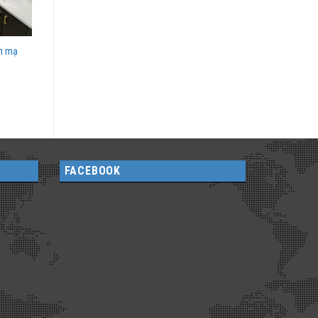
ện mạ
FACEBOOK