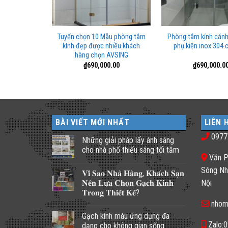
 cường lực
Tuyển chọn 10 Mẫu phòng tắm
Phòng tắm kính cán
ng cánh mở
kính đẹp được nhiều khách
phụ kiện inox 304 
G
hàng chọn AVSING
0.00
₫
690,000.00
₫
690,000.0
BÀI VIẾT MỚI NHẤT
LIÊN 
0977
Những giải pháp lấy ánh sáng
cho nhà phố thiếu sáng tối tăm
Văn P
Không
có
Sông Nh
𝐕𝐢̀ 𝐒𝐚𝐨 𝐍𝐡𝐚̀ 𝐇𝐚̀𝐧𝐠, 𝐊𝐡𝐚́𝐜𝐡 𝐒𝐚̣𝐧
bình
luận
𝐍𝐞̂𝐧 𝐋𝐮̛̣𝐚 𝐂𝐡𝐨̣𝐧 𝐆𝐚̣𝐜𝐡 𝐊𝐢́𝐧𝐡
Nội
ở
𝐓𝐫𝐨𝐧𝐠 𝐓𝐡𝐢𝐞̂́𝐭 𝐊𝐞̂́?
Những
giải
nhom
Không
pháp
có
lấy
Gạch kính màu ứng dụng đa
bình
ánh
luận
Zalo:
dạng cho không gian sống
sáng