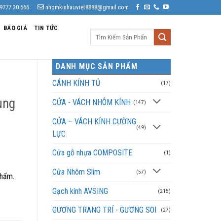
9777.30.666
nhomkinhauviet8888@gmail.com
BÁO GIÁ
TIN TỨC
Tìm
kiếm:
DANH MỤC SẢN PHẨM
CÁNH KÍNH TỦ
(17)
ung
CỬA - VÁCH NHÔM KÍNH
(147)
CỬA – VÁCH KÍNH CƯỜNG
(49)
LỰC
Cửa gỗ nhựa COMPOSITE
(1)
Cửa Nhôm Slim
(57)
phẩm.
Gạch kính AVSING
(215)
GƯƠNG TRANG TRÍ - GƯƠNG SOI
(27)