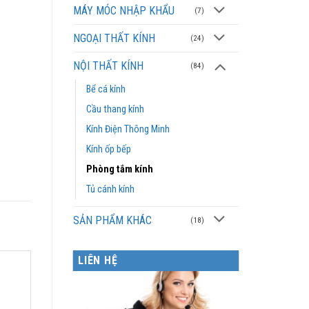
MÁY MÓC NHẬP KHẨU
(7)
NGOẠI THẤT KÍNH
(24)
NỘI THẤT KÍNH
(84)
Bể cá kính
Cầu thang kính
Kính Điện Thông Minh
Kính ốp bếp
Phòng tắm kính
Tủ cánh kính
SẢN PHẨM KHÁC
(18)
LIÊN HỆ