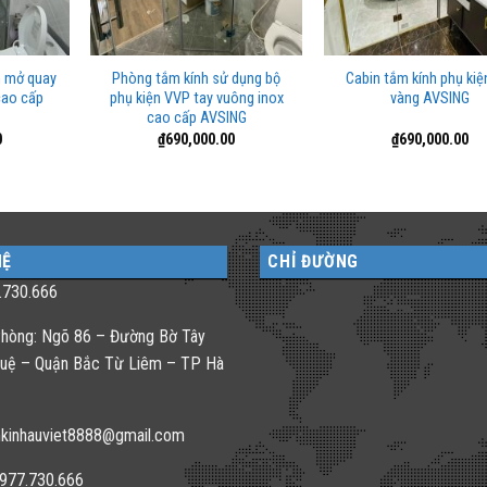
h mở quay
Phòng tắm kính sử dụng bộ
Cabin tắm kính phụ ki
cao cấp
phụ kiện VVP tay vuông inox
vàng AVSING
cao cấp AVSING
0
₫
690,000.00
₫
690,000.00
HỆ
CHỈ ĐƯỜNG
.730.666
hòng: Ngõ 86 – Đường Bờ Tây
uệ – Quận Bắc Từ Liêm – TP Hà
kinhauviet8888@gmail.com
0977.730.666