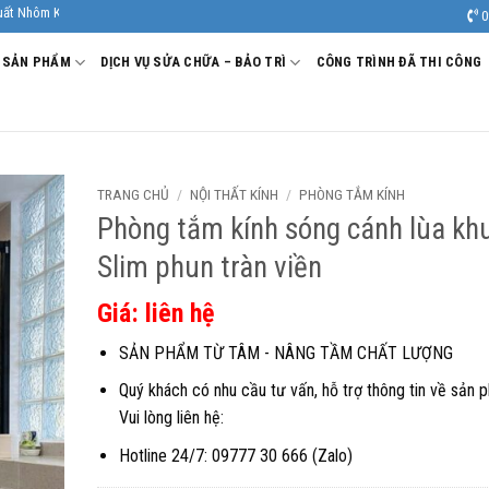
ính Âu Viêt. Nhà Sản xuất - Thi công Nhôm kính uy tín, chất lượng.
0
SẢN PHẨM
DỊCH VỤ SỬA CHỮA – BẢO TRÌ
CÔNG TRÌNH ĐÃ THI CÔNG
TRANG CHỦ
/
NỘI THẤT KÍNH
/
PHÒNG TẮM KÍNH
Phòng tắm kính sóng cánh lùa kh
Slim phun tràn viền
Giá: liên hệ
SẢN PHẨM TỪ TÂM - NÂNG TẦM CHẤT LƯỢNG
Quý khách có nhu cầu tư vấn, hỗ trợ thông tin về sản 
Vui lòng liên hệ:
Hotline 24/7: 09777 30 666 (Zalo)