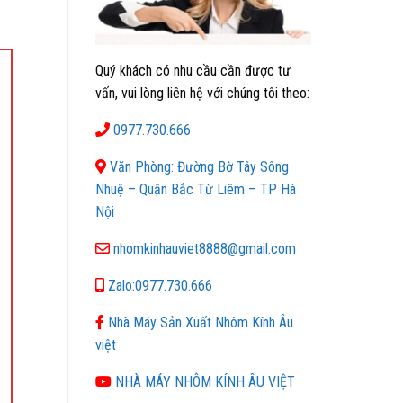
Quý khách có nhu cầu cần được tư
vấn, vui lòng liên hệ với chúng tôi theo:
0977.730.666
Văn Phòng: Đường Bờ Tây Sông
Nhuệ – Quận Bắc Từ Liêm – TP Hà
Nội
nhomkinhauviet8888@gmail.com
Zalo:0977.730.666
Nhà Máy Sản Xuất Nhôm Kính Âu
việt
NHÀ MÁY NHÔM KÍNH ÂU VIỆT