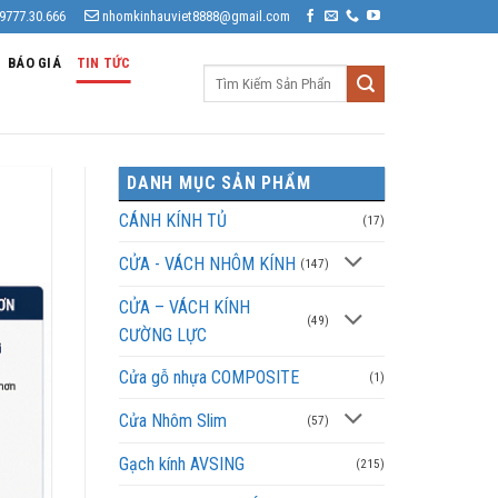
9777.30.666
nhomkinhauviet8888@gmail.com
BÁO GIÁ
TIN TỨC
Tìm
kiếm:
DANH MỤC SẢN PHẨM
CÁNH KÍNH TỦ
(17)
CỬA - VÁCH NHÔM KÍNH
(147)
CỬA – VÁCH KÍNH
(49)
CƯỜNG LỰC
Cửa gỗ nhựa COMPOSITE
(1)
Cửa Nhôm Slim
(57)
Gạch kính AVSING
(215)