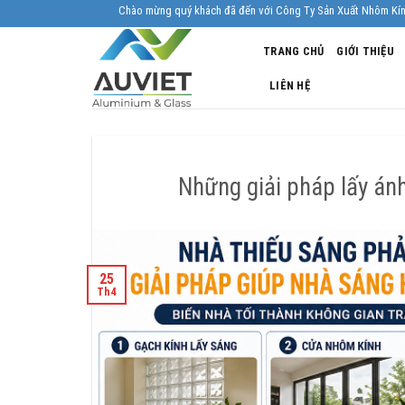
Skip
Chào mừng quý khách đã đến với Công Ty Sản Xuất Nhôm Kính Âu Viêt. Nhà 
to
TRANG CHỦ
GIỚI THIỆU
content
LIÊN HỆ
Những giải pháp lấy án
25
Th4