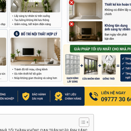
N NHÀ TỐI THÀNH KHÔNG GIAN TRÀN NGẬP ÁNH SÁNG