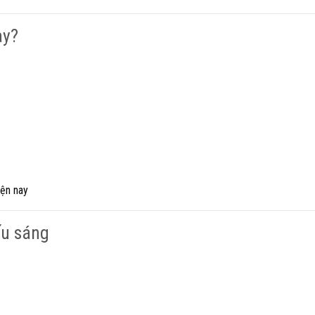
ày?
iện nay
ếu sáng