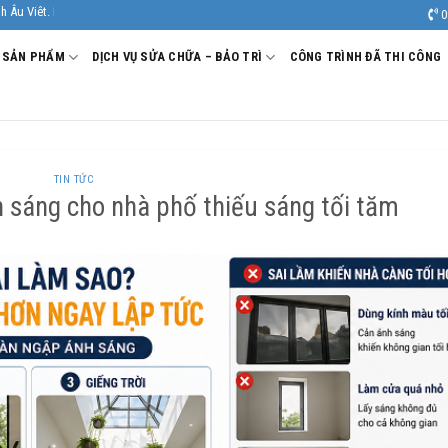
Sản xuất - Thi công Nhôm kính uy tín, chất lượng.
0
SẢN PHẨM
DỊCH VỤ SỬA CHỮA – BẢO TRÌ
CÔNG TRÌNH ĐÃ THI CÔNG
TIN TỨC
h sáng cho nhà phố thiếu sáng tối tăm