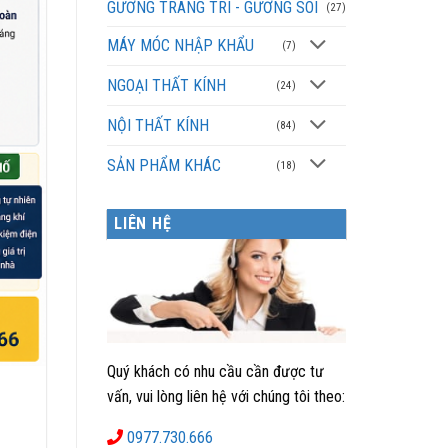
GƯƠNG TRANG TRÍ - GƯƠNG SOI
(27)
MÁY MÓC NHẬP KHẨU
(7)
NGOẠI THẤT KÍNH
(24)
NỘI THẤT KÍNH
(84)
SẢN PHẨM KHÁC
(18)
LIÊN HỆ
Quý khách có nhu cầu cần được tư
vấn, vui lòng liên hệ với chúng tôi theo:
0977.730.666