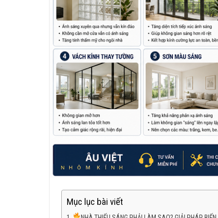
Mục lục bài viết
NHÀ THIẾU SÁNG PHẢI LÀM SAO? GIẢI PHÁP BIẾ