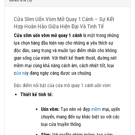
ĐÁNH GIÁ (0)
Cửa Slim Uốn Vòm Mở Quay 1 Cánh – Sự Kết
Hợp Hoàn Hảo Giữa Hiện Đại Và Tinh Tế
Cửa slim uốn vòm mở quay 1 cánh
là một trong những
lựa chọn hàng đầu hiện nay cho những ai yêu thích sự
độc đáo, sang trọng và muốn tạo điểm nhấn cho không
gian sống của mình. Với thiết kế thanh thoát, đường nét
mềm mại cùng khả năng cách âm, cách nhiệt tốt, loại
c
ửa nà
y đang ngày càng được ưa chuộng.
Đặc điểm nổi bật của cửa mở quay 1 cánh uốn vòm
Thiết kế tinh tế:
Uốn vòm:
Tạo nên vẻ đẹp
mềm
mại, uyển
chuyển, mang đến sự khác biệt so với các
loại cửa truyền thống.
Slim:
Với profile nhôm mỏng, tạo cảm