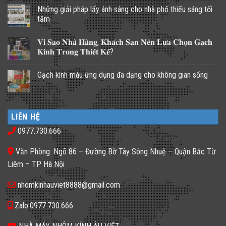
Những giải pháp lấy ánh sáng cho nhà phố thiếu sáng tối
tăm
Không
có
𝐕𝐢̀ 𝐒𝐚𝐨 𝐍𝐡𝐚̀ 𝐇𝐚̀𝐧𝐠, 𝐊𝐡𝐚́𝐜𝐡 𝐒𝐚̣𝐧 𝐍𝐞̂𝐧 𝐋𝐮̛̣𝐚 𝐂𝐡𝐨̣𝐧 𝐆𝐚̣𝐜𝐡
bình
luận
𝐊𝐢́𝐧𝐡 𝐓𝐫𝐨𝐧𝐠 𝐓𝐡𝐢𝐞̂́𝐭 𝐊𝐞̂́?
ở
Những
Không
giải
có
Gạch kính màu ứng dụng đa dạng cho không gian sống
pháp
bình
lấy
luận
Không
ánh
ở
có
sáng
𝐕𝐢̀
bình
cho
𝐒𝐚𝐨
luận
nhà
𝐍𝐡𝐚̀
ở
phố
𝐇𝐚̀𝐧𝐠,
LIÊN HỆ
Gạch
thiếu
𝐊𝐡𝐚́𝐜𝐡
kính
sáng
𝐒𝐚̣𝐧
0977.730.666
màu
tối
𝐍𝐞̂𝐧
ứng
tăm
𝐋𝐮̛̣𝐚
dụng
𝐂𝐡𝐨̣𝐧
Văn Phòng: Ngõ 86 – Đường Bờ Tây Sông Nhuệ – Quận Bắc Từ
đa
𝐆𝐚̣𝐜𝐡
dạng
𝐊𝐢́𝐧𝐡
Liêm – TP Hà Nội
cho
𝐓𝐫𝐨𝐧𝐠
không
𝐓𝐡𝐢𝐞̂́𝐭
gian
𝐊𝐞̂́?
nhomkinhauviet8888@gmail.com
sống
Zalo:0977.730.666