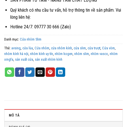
SẢN PHẨM TỪ TÂM - NÂNG TẦM CHẤT LƯỢNG
Quý khách có nhu cầu tư vấn, hỗ trợ thông tin về sản phẩm. Vui
lòng liên hệ:
Hotline 24/7: 09777 30 666 (Zalo)
Danh mục:
Cửa nhôm Slim
Thẻ:
avsing
,
cửa lùa
,
Cửa nhôm
,
cửa nhôm kính
,
cửa slim
,
cửa trượt
,
Cửa vòm
,
nhôm kính hà nội
,
nhôm kính uy tín
,
nhôm kogen
,
nhôm slim
,
nhôm vasco
,
nhôm
xingfa
,
sản xuất cửa
,
sản xuất nhôm kính
MÔ TẢ