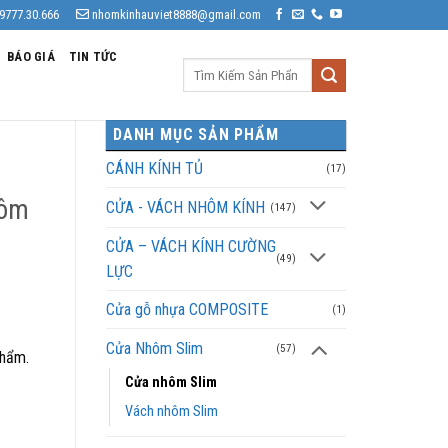
9777.30.666
nhomkinhauviet8888@gmail.com
BÁO GIÁ
TIN TỨC
Tìm
kiếm:
DANH MỤC SẢN PHẨM
CÁNH KÍNH TỦ
(17)
hôm
CỬA - VÁCH NHÔM KÍNH
(147)
CỬA – VÁCH KÍNH CƯỜNG
(49)
LỰC
Cửa gỗ nhựa COMPOSITE
(1)
Cửa Nhôm Slim
(57)
phẩm.
Cửa nhôm Slim
Vách nhôm Slim