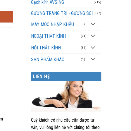
Gạch kính AVSING
(215)
GƯƠNG TRANG TRÍ - GƯƠNG SOI
(27)
MÁY MÓC NHẬP KHẨU
(7)
NGOẠI THẤT KÍNH
(24)
NỘI THẤT KÍNH
(84)
SẢN PHẨM KHÁC
(18)
LIÊN HỆ
ện
Quý khách có nhu cầu cần được tư
vấn, vui lòng liên hệ với chúng tôi theo: