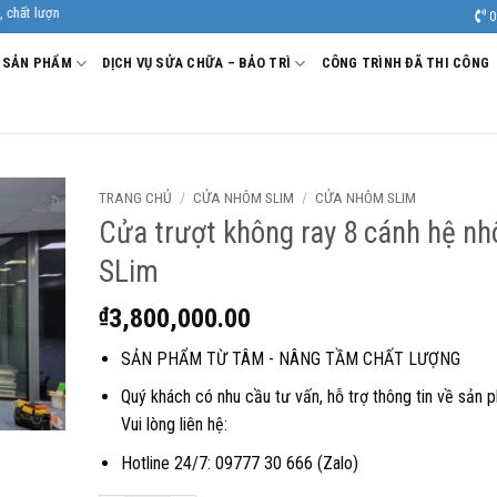
0
SẢN PHẨM
DỊCH VỤ SỬA CHỮA – BẢO TRÌ
CÔNG TRÌNH ĐÃ THI CÔNG
TRANG CHỦ
/
CỬA NHÔM SLIM
/
CỬA NHÔM SLIM
Cửa trượt không ray 8 cánh hệ n
SLim
₫
3,800,000.00
SẢN PHẨM TỪ TÂM - NÂNG TẦM CHẤT LƯỢNG
Quý khách có nhu cầu tư vấn, hỗ trợ thông tin về sản 
Vui lòng liên hệ:
Hotline 24/7: 09777 30 666 (Zalo)