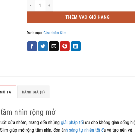
Cửa trượt không ray 8 cánh hệ nhôm SLim số lượng
THÊM VÀO GIỎ HÀNG
Danh mục:
Cửa nhôm Slim
MÔ TẢ
ĐÁNH GIÁ (0)
, tầm nhìn rộng mở
 xuất cửa nhôm, mang đến những
giải pháp tố
i ưu cho không gian sống hi
m Slim giúp mở rộng tầm nhìn, đón án
h sáng tự nhiên tối đ
a và tạo nên vẻ