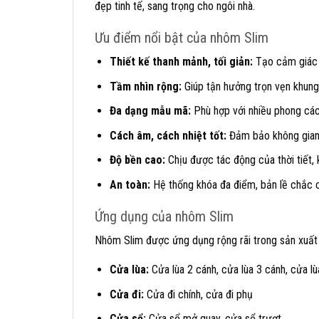
đẹp tinh tế, sang trọng cho ngôi nhà.
Ưu điểm nổi bật của nhôm Slim
Thiết kế thanh mảnh, tối giản:
Tạo cảm giác 
Tầm nhìn rộng:
Giúp tận hưởng trọn vẹn khung
Đa dạng mẫu mã:
Phù hợp với nhiều phong cách
Cách âm, cách nhiệt tốt:
Đảm bảo không gian s
Độ bền cao:
Chịu được tác động của thời tiết, 
An toàn:
Hệ thống khóa đa điểm, bản lề chắc 
Ứng dụng của nhôm Slim
Nhôm Slim được ứng dụng rộng rãi trong sản xuất 
Cửa lùa:
Cửa lùa 2 cánh, cửa lùa 3 cánh, cửa lù
Cửa đi:
Cửa đi chính, cửa đi phụ
Cửa sổ:
Cửa sổ mở quay, cửa sổ trượt