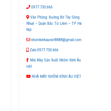
0977.730.666
Văn Phòng: Đường Bờ Tây Sông
Nhuệ – Quận Bắc Từ Liêm – TP Hà
Nội
nhomkinhauviet8888@gmail.com
Zalo:0977.730.666
Nhà Máy Sản Xuất Nhôm Kính Âu
việt
NHÀ MÁY NHÔM KÍNH ÂU VIỆT