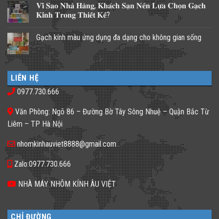
𝐕𝐢̀ 𝐒𝐚𝐨 𝐍𝐡𝐚̀ 𝐇𝐚̀𝐧𝐠, 𝐊𝐡𝐚́𝐜𝐡 𝐒𝐚̣𝐧 𝐍𝐞̂𝐧 𝐋𝐮̛̣𝐚 𝐂𝐡𝐨̣𝐧 𝐆𝐚̣𝐜𝐡
bình
luận
𝐊𝐢́𝐧𝐡 𝐓𝐫𝐨𝐧𝐠 𝐓𝐡𝐢𝐞̂́𝐭 𝐊𝐞̂́?
ở
Những
Không
giải
có
Gạch kính màu ứng dụng đa dạng cho không gian sống
pháp
bình
lấy
luận
Không
ánh
ở
có
sáng
𝐕𝐢̀
bình
cho
𝐒𝐚𝐨
luận
nhà
𝐍𝐡𝐚̀
ở
phố
𝐇𝐚̀𝐧𝐠,
LIÊN HỆ
Gạch
thiếu
𝐊𝐡𝐚́𝐜𝐡
kính
sáng
𝐒𝐚̣𝐧
0977.730.666
màu
tối
𝐍𝐞̂𝐧
ứng
tăm
𝐋𝐮̛̣𝐚
dụng
𝐂𝐡𝐨̣𝐧
Văn Phòng: Ngõ 86 – Đường Bờ Tây Sông Nhuệ – Quận Bắc Từ
đa
𝐆𝐚̣𝐜𝐡
dạng
𝐊𝐢́𝐧𝐡
Liêm – TP Hà Nội
cho
𝐓𝐫𝐨𝐧𝐠
không
𝐓𝐡𝐢𝐞̂́𝐭
gian
𝐊𝐞̂́?
nhomkinhauviet8888@gmail.com
sống
Zalo:0977.730.666
NHÀ MÁY NHÔM KÍNH ÂU VIỆT
CHỈ ĐƯỜNG