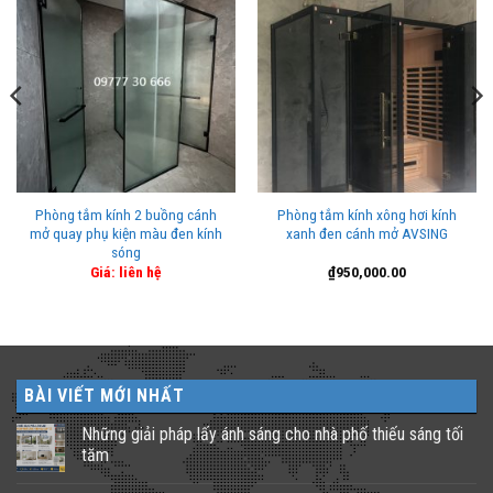
Phòng tắm kính 2 buồng cánh
Phòng tắm kính xông hơi kính
mở quay phụ kiện màu đen kính
xanh đen cánh mở AVSING
sóng
Giá: liên hệ
₫
950,000.00
BÀI VIẾT MỚI NHẤT
Những giải pháp lấy ánh sáng cho nhà phố thiếu sáng tối
tăm
Không
có