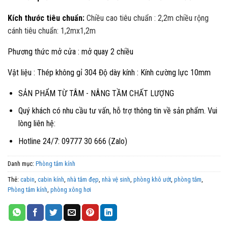
Kích thước tiêu chuẩn:
Chiều cao tiêu chuẩn : 2,2m
chiều rộng
cánh tiêu chuẩn: 1,2mx1,2m
Phương thức mở cửa : mở quay 2 chiều
Vật liệu : Thép không gỉ 304 Độ dày kính : Kính cường lực 10mm
SẢN PHẨM TỪ TÂM - NÂNG TẦM CHẤT LƯỢNG
Quý khách có nhu cầu tư vấn, hỗ trợ thông tin về sản phẩm. Vui
lòng liên hệ:
Hotline 24/7: 09777 30 666 (Zalo)
Danh mục:
Phòng tắm kính
Thẻ:
cabin
,
cabin kính
,
nhà tắm đẹp
,
nhà vệ sinh
,
phòng khô ướt
,
phòng tắm
,
Phòng tắm kính
,
phòng xông hơi