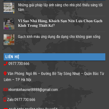
Những giải pháp lấy ánh sáng cho nhà phố thiếu sáng tối
tăm
Không
có
𝐕𝐢̀ 𝐒𝐚𝐨 𝐍𝐡𝐚̀ 𝐇𝐚̀𝐧𝐠, 𝐊𝐡𝐚́𝐜𝐡 𝐒𝐚̣𝐧 𝐍𝐞̂𝐧 𝐋𝐮̛̣𝐚 𝐂𝐡𝐨̣𝐧 𝐆𝐚̣𝐜𝐡
bình
luận
𝐊𝐢́𝐧𝐡 𝐓𝐫𝐨𝐧𝐠 𝐓𝐡𝐢𝐞̂́𝐭 𝐊𝐞̂́?
ở
Những
Không
giải
có
Gạch kính màu ứng dụng đa dạng cho không gian sống
pháp
bình
lấy
luận
Không
ánh
ở
có
sáng
𝐕𝐢̀
bình
cho
𝐒𝐚𝐨
luận
nhà
𝐍𝐡𝐚̀
ở
phố
𝐇𝐚̀𝐧𝐠,
LIÊN HỆ
Gạch
thiếu
𝐊𝐡𝐚́𝐜𝐡
kính
sáng
𝐒𝐚̣𝐧
0977.730.666
màu
tối
𝐍𝐞̂𝐧
ứng
tăm
𝐋𝐮̛̣𝐚
dụng
𝐂𝐡𝐨̣𝐧
Văn Phòng: Ngõ 86 – Đường Bờ Tây Sông Nhuệ – Quận Bắc Từ
đa
𝐆𝐚̣𝐜𝐡
dạng
𝐊𝐢́𝐧𝐡
Liêm – TP Hà Nội
cho
𝐓𝐫𝐨𝐧𝐠
không
𝐓𝐡𝐢𝐞̂́𝐭
gian
𝐊𝐞̂́?
nhomkinhauviet8888@gmail.com
sống
Zalo:0977.730.666