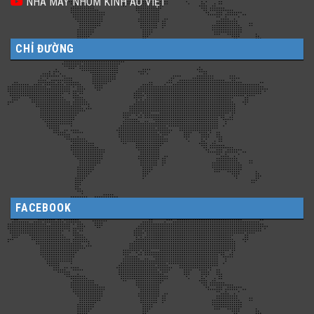
NHÀ MÁY NHÔM KÍNH ÂU VIỆT
CHỈ ĐƯỜNG
FACEBOOK