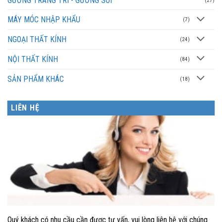
GƯƠNG TRANG TRÍ - GƯƠNG SOI
(27)
MÁY MÓC NHẬP KHẨU
(7)
NGOẠI THẤT KÍNH
(24)
NỘI THẤT KÍNH
(84)
SẢN PHẨM KHÁC
(18)
LIÊN HỆ
Quý khách có nhu cầu cần được tư vấn, vui lòng liên hệ với chúng