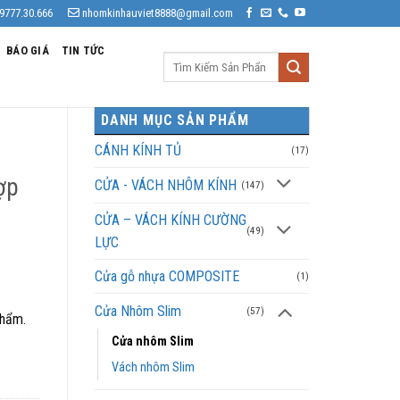
9777.30.666
nhomkinhauviet8888@gmail.com
BÁO GIÁ
TIN TỨC
Tìm
kiếm:
DANH MỤC SẢN PHẨM
CÁNH KÍNH TỦ
(17)
ợp
CỬA - VÁCH NHÔM KÍNH
(147)
CỬA – VÁCH KÍNH CƯỜNG
(49)
LỰC
Cửa gỗ nhựa COMPOSITE
(1)
Cửa Nhôm Slim
(57)
phẩm.
Cửa nhôm Slim
Vách nhôm Slim