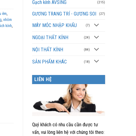
Gạch kính AVSING
(215)
GƯƠNG TRANG TRÍ - GƯƠNG SOI
u êm
,
(27)
g
,
nhôm
MÁY MÓC NHẬP KHẨU
ách kính
,
(7)
NGOẠI THẤT KÍNH
(24)
NỘI THẤT KÍNH
(84)
SẢN PHẨM KHÁC
(18)
LIÊN HỆ
Quý khách có nhu cầu cần được tư
vấn, vui lòng liên hệ với chúng tôi theo: