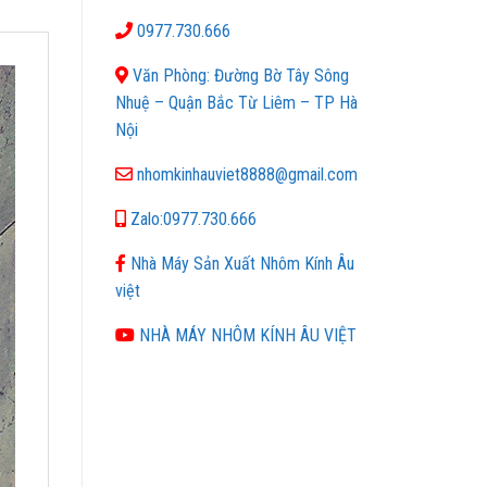
0977.730.666
Văn Phòng: Đường Bờ Tây Sông
Nhuệ – Quận Bắc Từ Liêm – TP Hà
Nội
nhomkinhauviet8888@gmail.com
Zalo:0977.730.666
Nhà Máy Sản Xuất Nhôm Kính Âu
việt
NHÀ MÁY NHÔM KÍNH ÂU VIỆT