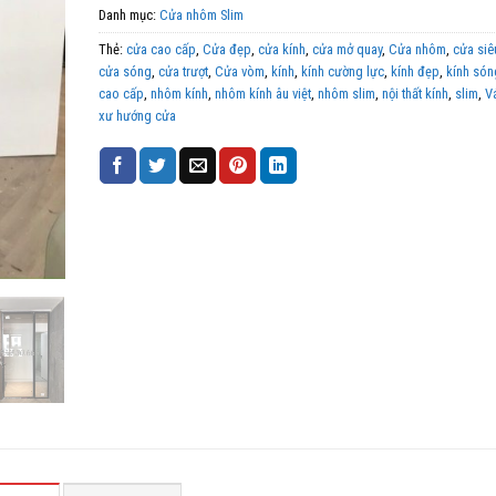
Danh mục:
Cửa nhôm Slim
Thẻ:
cửa cao cấp
,
Cửa đẹp
,
cửa kính
,
cửa mở quay
,
Cửa nhôm
,
cửa siê
cửa sóng
,
cửa trượt
,
Cửa vòm
,
kính
,
kính cường lực
,
kính đẹp
,
kính són
cao cấp
,
nhôm kính
,
nhôm kính âu việt
,
nhôm slim
,
nội thất kính
,
slim
,
V
xư hướng cửa