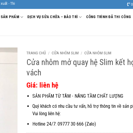
h uy tín, chất lượng.
0
SẢN PHẨM
DỊCH VỤ SỬA CHỮA – BẢO TRÌ
CÔNG TRÌNH ĐÃ THI CÔNG
TRANG CHỦ
/
CỬA NHÔM SLIM
/
CỬA NHÔM SLIM
Cửa nhôm mở quay hệ Slim kết h
vách
Giá: liên hệ
SẢN PHẨM TỪ TÂM - NÂNG TẦM CHẤT LƯỢNG
Quý khách có nhu cầu tư vấn, hỗ trợ thông tin về sản 
Vui lòng liên hệ:
Hotline 24/7: 09777 30 666 (Zalo)