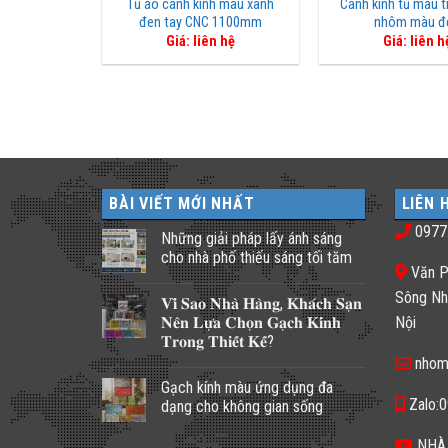
Tủ áo cánh kính màu xanh
Cánh kính tủ màu t
đen tay CNC 1100mm
nhôm màu đ
Giá: liên hệ
Giá: liên h
BÀI VIẾT MỚI NHẤT
LIÊN 
0977
Những giải pháp lấy ánh sáng
cho nhà phố thiếu sáng tối tăm
Văn P
Không
có
Sông Nh
𝐕𝐢̀ 𝐒𝐚𝐨 𝐍𝐡𝐚̀ 𝐇𝐚̀𝐧𝐠, 𝐊𝐡𝐚́𝐜𝐡 𝐒𝐚̣𝐧
bình
luận
𝐍𝐞̂𝐧 𝐋𝐮̛̣𝐚 𝐂𝐡𝐨̣𝐧 𝐆𝐚̣𝐜𝐡 𝐊𝐢́𝐧𝐡
Nội
ở
𝐓𝐫𝐨𝐧𝐠 𝐓𝐡𝐢𝐞̂́𝐭 𝐊𝐞̂́?
Những
giải
nhom
Không
pháp
có
lấy
Gạch kính màu ứng dụng đa
bình
ánh
luận
Zalo:
dạng cho không gian sống
sáng
ở
cho
𝐕𝐢̀
Không
nhà
𝐒𝐚𝐨
có
NHÀ
phố