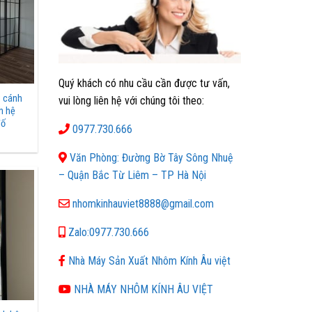
Quý khách có nhu cầu cần được tư vấn,
3 cánh
vui lòng liên hệ với chúng tôi theo:
h hệ
đố
0977.730.666
Văn Phòng: Đường Bờ Tây Sông Nhuệ
– Quận Bắc Từ Liêm – TP Hà Nội
nhomkinhauviet8888@gmail.com
Zalo:0977.730.666
Nhà Máy Sản Xuất Nhôm Kính Âu việt
NHÀ MÁY NHÔM KÍNH ÂU VIỆT