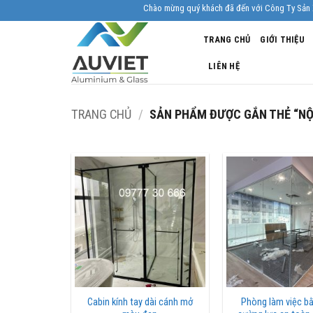
Skip
Chào mừng quý khách đã đến với Công Ty Sản Xuất Nhôm
to
TRANG CHỦ
GIỚI THIỆU
content
LIÊN HỆ
TRANG CHỦ
/
SẢN PHẨM ĐƯỢC GẮN THẺ “NỘI
Cabin kính tay dài cánh mở
Phòng làm việc bằ