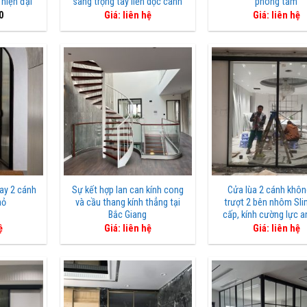
 hiện đại
sang trọng tay liền dọc cánh
phòng tắm
0
Giá: liên hệ
Giá: liên hệ
ay 2 cánh
Sự kết hợp lan can kính cong
Cửa lùa 2 cánh khôn
hỏ
và cầu thang kính thẳng tại
trượt 2 bên nhôm Sl
Bắc Giang
cấp, kính cường lực a
ệ
Giá: liên hệ
Giá: liên hệ