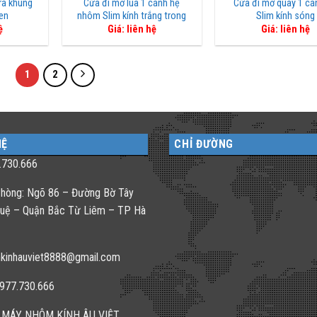
rà khung
Cửa đi mở lùa 1 cánh hệ
Cửa đi mở quay 1 cá
en
nhôm Slim kính trắng trong
Slim kính sóng
ệ
Giá: liên hệ
Giá: liên hệ
1
2
HỆ
CHỈ ĐƯỜNG
.730.666
hòng: Ngõ 86 – Đường Bờ Tây
uệ – Quận Bắc Từ Liêm – TP Hà
kinhauviet8888@gmail.com
0977.730.666
 MÁY NHÔM KÍNH ÂU VIỆT