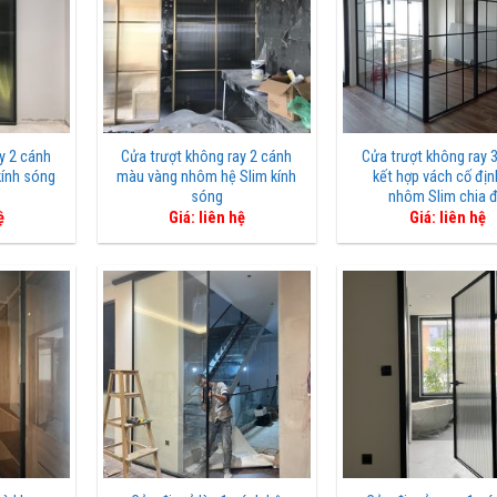
y 2 cánh
Cửa trượt không ray 2 cánh
Cửa trượt không ray 
kính sóng
màu vàng nhôm hệ Slim kính
kết hợp vách cố địn
sóng
nhôm Slim chia 
ệ
Giá: liên hệ
Giá: liên hệ