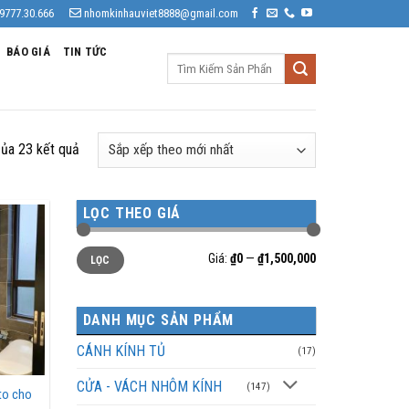
9777.30.666
nhomkinhauviet8888@gmail.com
BÁO GIÁ
TIN TỨC
Tìm
kiếm:
Đã
của 23 kết quả
sắp
xếp
LỌC THEO GIÁ
theo
mới
Giá
Giá
Giá:
₫0
—
₫1,500,000
nhất
LỌC
tối
tối
thiểu
đa
DANH MỤC SẢN PHẨM
CÁNH KÍNH TỦ
(17)
CỬA - VÁCH NHÔM KÍNH
(147)
to cho