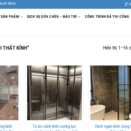
 Kính Âu Viêt. Nhà Sản xuất - Thi công Nhôm kính uy tín, chất lượng.
0
SẢN PHẨM
DỊCH VỤ SỬA CHỮA – BẢO TRÌ
CÔNG TRÌNH ĐÃ THI CÔNG
 THẤT KÍNH”
Hiển thị 1–16 
ng kính
Tủ áo cánh kính cường lực
Vách ngăn kính sóng 