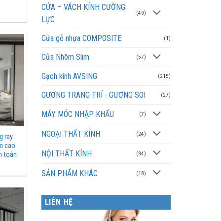
CỬA – VÁCH KÍNH CƯỜNG
(49)
LỰC
Cửa gỗ nhựa COMPOSITE
(1)
Cửa Nhôm Slim
(57)
Gạch kính AVSING
(215)
GƯƠNG TRANG TRÍ - GƯƠNG SOI
(27)
MÁY MÓC NHẬP KHẨU
(7)
NGOẠI THẤT KÍNH
(24)
g ray
im cao
NỘI THẤT KÍNH
(84)
n toàn
SẢN PHẨM KHÁC
(18)
LIÊN HỆ