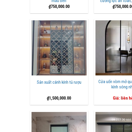
màu đen
cường lực an toàn,
₫
750,000.00
₫
750,000.0
Cửa uốn vòm mở qu
Sản xuất cánh kính tủ rượu
kính sóng n
₫
1,500,000.00
Giá: liên h