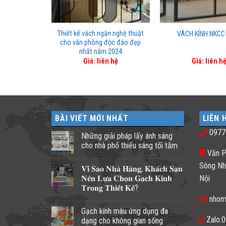
Thiết kế vách ngăn nghệ thuật
KCC-0063
VÁCH KÍNH NKCC
cho văn phòng độc đáo đẹp
nhất năm 2024
n hệ
Giá: liên hệ
Giá: liên h
BÀI VIẾT MỚI NHẤT
LIÊN 
0977
Những giải pháp lấy ánh sáng
cho nhà phố thiếu sáng tối tăm
Văn P
Không
có
Sông Nh
𝐕𝐢̀ 𝐒𝐚𝐨 𝐍𝐡𝐚̀ 𝐇𝐚̀𝐧𝐠, 𝐊𝐡𝐚́𝐜𝐡 𝐒𝐚̣𝐧
bình
luận
𝐍𝐞̂𝐧 𝐋𝐮̛̣𝐚 𝐂𝐡𝐨̣𝐧 𝐆𝐚̣𝐜𝐡 𝐊𝐢́𝐧𝐡
Nội
ở
𝐓𝐫𝐨𝐧𝐠 𝐓𝐡𝐢𝐞̂́𝐭 𝐊𝐞̂́?
Những
giải
nhom
Không
pháp
có
lấy
Gạch kính màu ứng dụng đa
bình
ánh
luận
Zalo:
dạng cho không gian sống
sáng
ở