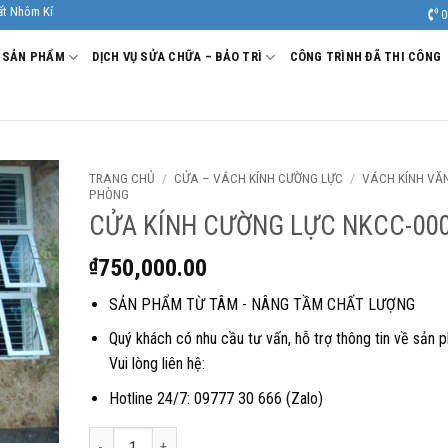
nh Âu Viêt. Nhà Sản xuất - Thi công Nhôm kính uy tín, chất lượng.
0
SẢN PHẨM
DỊCH VỤ SỬA CHỮA – BẢO TRÌ
CÔNG TRÌNH ĐÃ THI CÔNG
TRANG CHỦ
/
CỬA – VÁCH KÍNH CƯỜNG LỰC
/
VÁCH KÍNH VĂ
PHÒNG
CỬA KÍNH CƯỜNG LỰC NKCC-00
₫
750,000.00
SẢN PHẨM TỪ TÂM - NÂNG TẦM CHẤT LƯỢNG
Quý khách có nhu cầu tư vấn, hỗ trợ thông tin về sản 
Vui lòng liên hệ:
Hotline 24/7: 09777 30 666 (Zalo)
CỬA KÍNH CƯỜNG LỰC NKCC-0008 số lượng