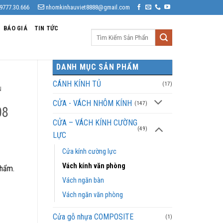
9777.30.666
nhomkinhauviet8888@gmail.com
BÁO GIÁ
TIN TỨC
Tìm
kiếm:
DANH MỤC SẢN PHẨM
CÁNH KÍNH TỦ
(17)
N
CỬA - VÁCH NHÔM KÍNH
(147)
08
CỬA – VÁCH KÍNH CƯỜNG
(49)
LỰC
Cửa kính cường lực
Vách kính văn phòng
phẩm.
Vách ngăn bàn
Vách ngăn văn phòng
Cửa gỗ nhựa COMPOSITE
(1)