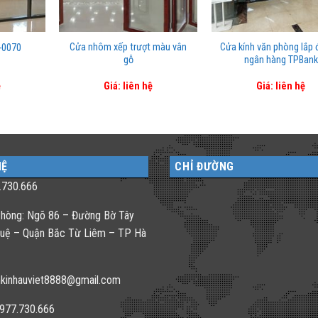
Cửa nhôm xếp trượt màu vân
Cửa kính văn phòng lắp đ
-0070
gỗ
ngân hàng TPBank
ệ
Giá: liên hệ
Giá: liên hệ
HỆ
CHỈ ĐƯỜNG
.730.666
hòng: Ngõ 86 – Đường Bờ Tây
uệ – Quận Bắc Từ Liêm – TP Hà
kinhauviet8888@gmail.com
0977.730.666