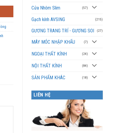
Cửa Nhôm Slim
(57)
Gạch kính AVSING
(215)
òng
GƯƠNG TRANG TRÍ - GƯƠNG SOI
(27)
ính
MÁY MÓC NHẬP KHẨU
(7)
NGOẠI THẤT KÍNH
(24)
NỘI THẤT KÍNH
(84)
SẢN PHẨM KHÁC
(18)
LIÊN HỆ