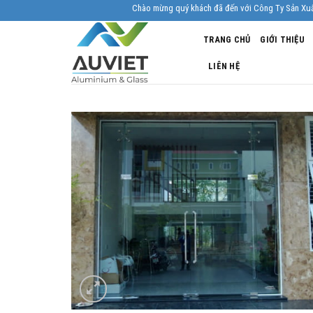
Skip
Chào mừng quý khách đã đến với Công Ty Sản Xuất Nhôm Kí
to
TRANG CHỦ
GIỚI THIỆU
content
LIÊN HỆ