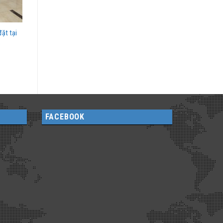
ặt tại
FACEBOOK