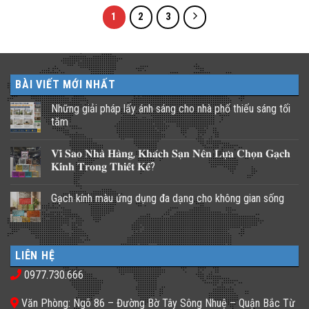
1
2
3
BÀI VIẾT MỚI NHẤT
Những giải pháp lấy ánh sáng cho nhà phố thiếu sáng tối
tăm
Không
có
𝐕𝐢̀ 𝐒𝐚𝐨 𝐍𝐡𝐚̀ 𝐇𝐚̀𝐧𝐠, 𝐊𝐡𝐚́𝐜𝐡 𝐒𝐚̣𝐧 𝐍𝐞̂𝐧 𝐋𝐮̛̣𝐚 𝐂𝐡𝐨̣𝐧 𝐆𝐚̣𝐜𝐡
bình
luận
𝐊𝐢́𝐧𝐡 𝐓𝐫𝐨𝐧𝐠 𝐓𝐡𝐢𝐞̂́𝐭 𝐊𝐞̂́?
ở
Những
Không
giải
có
Gạch kính màu ứng dụng đa dạng cho không gian sống
pháp
bình
lấy
luận
Không
ánh
ở
có
sáng
𝐕𝐢̀
bình
cho
𝐒𝐚𝐨
luận
nhà
𝐍𝐡𝐚̀
ở
phố
𝐇𝐚̀𝐧𝐠,
LIÊN HỆ
Gạch
thiếu
𝐊𝐡𝐚́𝐜𝐡
kính
sáng
𝐒𝐚̣𝐧
0977.730.666
màu
tối
𝐍𝐞̂𝐧
ứng
tăm
𝐋𝐮̛̣𝐚
dụng
𝐂𝐡𝐨̣𝐧
Văn Phòng: Ngõ 86 – Đường Bờ Tây Sông Nhuệ – Quận Bắc Từ
đa
𝐆𝐚̣𝐜𝐡