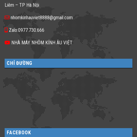
dạng
𝐊𝐢́𝐧𝐡
Liêm – TP Hà Nội
cho
𝐓𝐫𝐨𝐧𝐠
không
𝐓𝐡𝐢𝐞̂́𝐭
gian
𝐊𝐞̂́?
nhomkinhauviet8888@gmail.com
sống
Zalo:0977.730.666
NHÀ MÁY NHÔM KÍNH ÂU VIỆT
CHỈ ĐƯỜNG
FACEBOOK