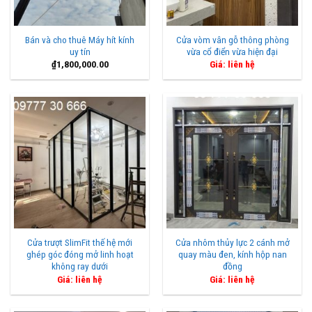
Bán và cho thuê Máy hít kính
Cửa vòm vân gỗ thông phòng
uy tín
vừa cổ điển vừa hiện đại
₫
1,800,000.00
Giá: liên hệ
Cửa trượt SlimFit thế hệ mới
Cửa nhôm thủy lực 2 cánh mở
ghép góc đóng mở linh hoạt
quay màu đen, kính hộp nan
không ray dưới
đồng
Giá: liên hệ
Giá: liên hệ