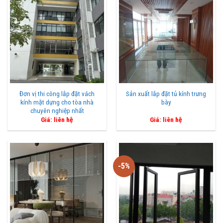
Đơn vị thi công lắp đặt vách
Sản xuất lắp đặt tủ kính trưng
kính mặt dựng cho tòa nhà
bày
chuyên nghiệp nhất
Giá: liên hệ
Giá: liên hệ
-5%