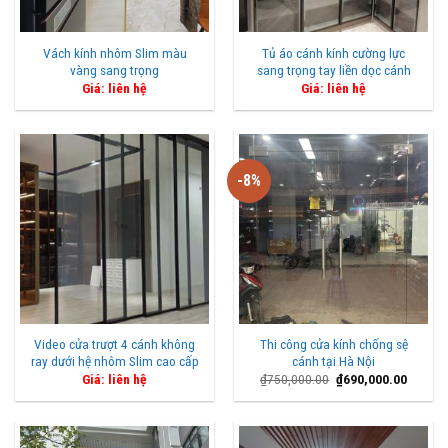
Vách kính nhôm Slim màu
Tủ áo cánh kính cường lực
vàng sang trọng
sang trọng tay liền dọc cánh
Giá: liên hệ
Giá: liên hệ
-8%
Video cửa trượt 4 cánh không
Thi công cửa kính chống sệ
ray dưới hệ nhôm Slim cao cấp
cánh tại Hà Nội
Giá
Giá
Giá: liên hệ
₫
750,000.00
₫
690,000.00
gốc
hiện
là:
tại
₫750,000.00.
là:
₫690,0