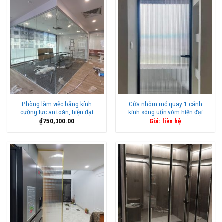
Phòng làm việc bằng kính
Cửa nhôm mở quay 1 cánh
cường lực an toàn, hiện đại
kính sóng uốn vòm hiện đại
₫
750,000.00
Giá: liên hệ