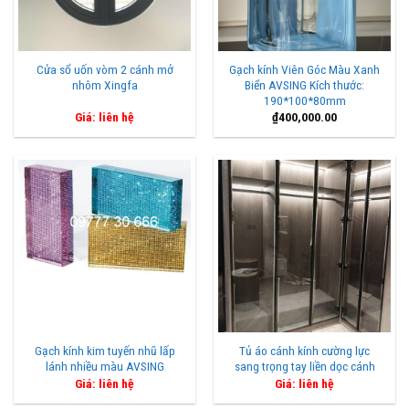
Cửa sổ uốn vòm 2 cánh mở
Gạch kính Viên Góc Màu Xanh
nhôm Xingfa
Biển AVSING Kích thước:
190*100*80mm
Giá: liên hệ
₫
400,000.00
Gạch kính kim tuyến nhũ lấp
Tủ áo cánh kính cường lực
lánh nhiều màu AVSING
sang trọng tay liền dọc cánh
Giá: liên hệ
Giá: liên hệ