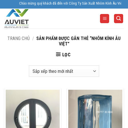
Skip
Chào mừng quý khách đã đến với Công Ty Sản Xuất Nhôm Kính Âu Viêt. Nhà Sản x
to
content
TRANG CHỦ
/
SẢN PHẨM ĐƯỢC GẮN THẺ “NHÔM KÍNH ÂU
VIỆT”
LỌC