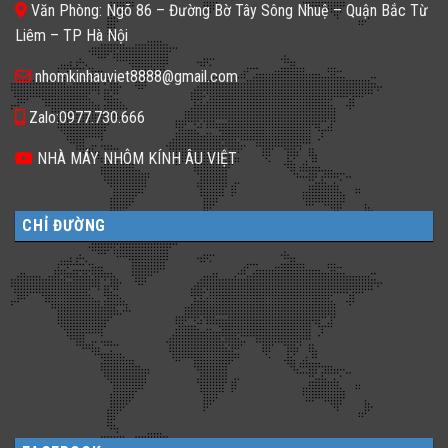
𝐂𝐡𝐨̣𝐧
Văn Phòng: Ngõ 86 – Đường Bờ Tây Sông Nhuệ – Quận Bắc Từ
đa
𝐆𝐚̣𝐜𝐡
dạng
𝐊𝐢́𝐧𝐡
Liêm – TP Hà Nội
cho
𝐓𝐫𝐨𝐧𝐠
không
𝐓𝐡𝐢𝐞̂́𝐭
gian
𝐊𝐞̂́?
nhomkinhauviet8888@gmail.com
sống
Zalo:0977.730.666
NHÀ MÁY NHÔM KÍNH ÂU VIỆT
CHỈ ĐƯỜNG