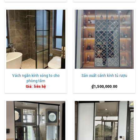
là:
tại
₫1,950,000.00.
là:
₫1,850,000.00.
Vách ngăn kính sóng to cho
Sản xuất cánh kính tủ rượu
phòng tắm
Giá: liên hệ
₫
1,500,000.00