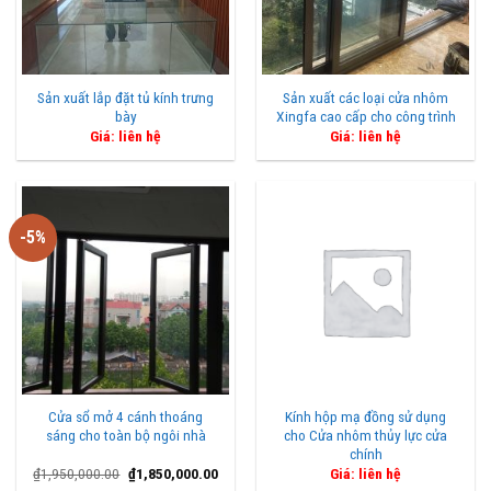
Sản xuất lắp đặt tủ kính trưng
Sản xuất các loại cửa nhôm
bày
Xingfa cao cấp cho công trình
Giá: liên hệ
Giá: liên hệ
-5%
Cửa sổ mở 4 cánh thoáng
Kính hộp mạ đồng sử dụng
sáng cho toàn bộ ngôi nhà
cho Cửa nhôm thủy lực cửa
chính
Giá
Giá
₫
1,950,000.00
₫
1,850,000.00
Giá: liên hệ
gốc
hiện