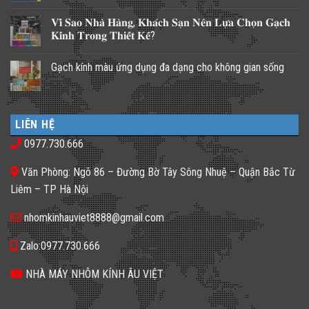
Không
có
𝐕𝐢̀ 𝐒𝐚𝐨 𝐍𝐡𝐚̀ 𝐇𝐚̀𝐧𝐠, 𝐊𝐡𝐚́𝐜𝐡 𝐒𝐚̣𝐧 𝐍𝐞̂𝐧 𝐋𝐮̛̣𝐚 𝐂𝐡𝐨̣𝐧 𝐆𝐚̣𝐜𝐡
bình
luận
𝐊𝐢́𝐧𝐡 𝐓𝐫𝐨𝐧𝐠 𝐓𝐡𝐢𝐞̂́𝐭 𝐊𝐞̂́?
ở
Những
Không
giải
có
Gạch kính màu ứng dụng đa dạng cho không gian sống
pháp
bình
lấy
luận
Không
ánh
ở
có
sáng
𝐕𝐢̀
bình
cho
𝐒𝐚𝐨
luận
nhà
𝐍𝐡𝐚̀
ở
phố
𝐇𝐚̀𝐧𝐠,
LIÊN HỆ
Gạch
thiếu
𝐊𝐡𝐚́𝐜𝐡
kính
sáng
𝐒𝐚̣𝐧
0977.730.666
màu
tối
𝐍𝐞̂𝐧
ứng
tăm
𝐋𝐮̛̣𝐚
dụng
𝐂𝐡𝐨̣𝐧
Văn Phòng: Ngõ 86 – Đường Bờ Tây Sông Nhuệ – Quận Bắc Từ
đa
𝐆𝐚̣𝐜𝐡
dạng
𝐊𝐢́𝐧𝐡
Liêm – TP Hà Nội
cho
𝐓𝐫𝐨𝐧𝐠
không
𝐓𝐡𝐢𝐞̂́𝐭
gian
𝐊𝐞̂́?
nhomkinhauviet8888@gmail.com
sống
Zalo:0977.730.666
NHÀ MÁY NHÔM KÍNH ÂU VIỆT