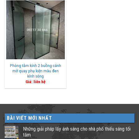
Phòng tắm kính 2 buồng cánh
mở quay phụ kiện màu đen
kính sóng
Giá: liên hệ
BÀI VIẾT MỚI NHẤT
Những giải pháp lấy ánh sáng cho nhà phố thiếu sáng tối
tăm