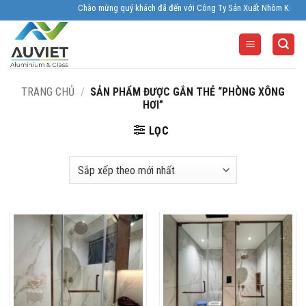
Skip
Chào mừng quý khách đã đến với Công Ty Sản Xuất Nhôm Kính Âu Viêt
to
content
TRANG CHỦ
/
SẢN PHẨM ĐƯỢC GẮN THẺ “PHÒNG XÔNG
HƠI”
LỌC