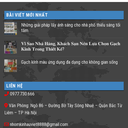
BÀI VIẾT MỚI NHẤT
Những giải pháp lấy ánh sáng cho nhà phố thiếu sáng tối
tăm
Không
có
𝐕𝐢̀ 𝐒𝐚𝐨 𝐍𝐡𝐚̀ 𝐇𝐚̀𝐧𝐠, 𝐊𝐡𝐚́𝐜𝐡 𝐒𝐚̣𝐧 𝐍𝐞̂𝐧 𝐋𝐮̛̣𝐚 𝐂𝐡𝐨̣𝐧 𝐆𝐚̣𝐜𝐡
bình
luận
𝐊𝐢́𝐧𝐡 𝐓𝐫𝐨𝐧𝐠 𝐓𝐡𝐢𝐞̂́𝐭 𝐊𝐞̂́?
ở
Những
Không
giải
có
Gạch kính màu ứng dụng đa dạng cho không gian sống
pháp
bình
lấy
luận
Không
ánh
ở
có
sáng
𝐕𝐢̀
bình
cho
𝐒𝐚𝐨
luận
nhà
𝐍𝐡𝐚̀
ở
phố
𝐇𝐚̀𝐧𝐠,
LIÊN HỆ
Gạch
thiếu
𝐊𝐡𝐚́𝐜𝐡
kính
sáng
𝐒𝐚̣𝐧
0977.730.666
màu
tối
𝐍𝐞̂𝐧
ứng
tăm
𝐋𝐮̛̣𝐚
dụng
𝐂𝐡𝐨̣𝐧
Văn Phòng: Ngõ 86 – Đường Bờ Tây Sông Nhuệ – Quận Bắc Từ
đa
𝐆𝐚̣𝐜𝐡
dạng
𝐊𝐢́𝐧𝐡
Liêm – TP Hà Nội
cho
𝐓𝐫𝐨𝐧𝐠
không
𝐓𝐡𝐢𝐞̂́𝐭
gian
𝐊𝐞̂́?
nhomkinhauviet8888@gmail.com
sống