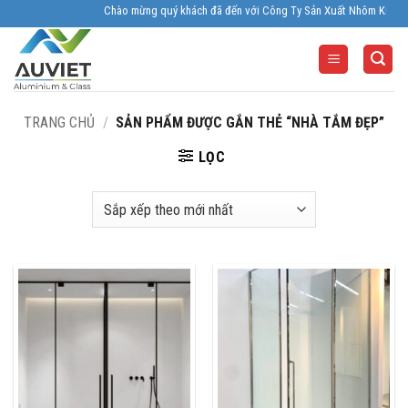
Skip
Chào mừng quý khách đã đến với Công Ty Sản Xuất Nhôm Kính Âu Viê
to
content
TRANG CHỦ
/
SẢN PHẨM ĐƯỢC GẮN THẺ “NHÀ TẮM ĐẸP”
LỌC