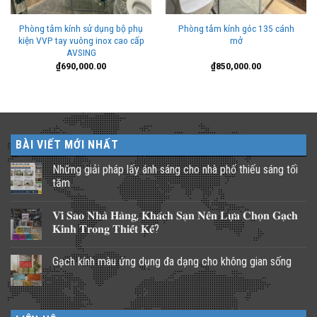
Phòng tắm kính sử dụng bộ phụ
Phòng tắm kính góc 135 cánh
kiện VVP tay vuông inox cao cấp
mở
AVSING
₫
690,000.00
₫
850,000.00
BÀI VIẾT MỚI NHẤT
Những giải pháp lấy ánh sáng cho nhà phố thiếu sáng tối
tăm
Không
có
𝐕𝐢̀ 𝐒𝐚𝐨 𝐍𝐡𝐚̀ 𝐇𝐚̀𝐧𝐠, 𝐊𝐡𝐚́𝐜𝐡 𝐒𝐚̣𝐧 𝐍𝐞̂𝐧 𝐋𝐮̛̣𝐚 𝐂𝐡𝐨̣𝐧 𝐆𝐚̣𝐜𝐡
bình
luận
𝐊𝐢́𝐧𝐡 𝐓𝐫𝐨𝐧𝐠 𝐓𝐡𝐢𝐞̂́𝐭 𝐊𝐞̂́?
ở
Những
Không
giải
có
Gạch kính màu ứng dụng đa dạng cho không gian sống
pháp
bình
lấy
luận
Không
ánh
ở
có
sáng
𝐕𝐢̀
bình
cho
𝐒𝐚𝐨
luận
nhà
𝐍𝐡𝐚̀
ở
phố
𝐇𝐚̀𝐧𝐠,