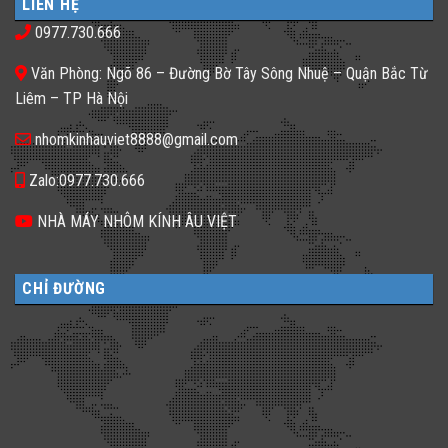
LIÊN HỆ
Gạch
thiếu
𝐊𝐡𝐚́𝐜𝐡
kính
sáng
𝐒𝐚̣𝐧
0977.730.666
màu
tối
𝐍𝐞̂𝐧
ứng
tăm
𝐋𝐮̛̣𝐚
dụng
𝐂𝐡𝐨̣𝐧
Văn Phòng: Ngõ 86 – Đường Bờ Tây Sông Nhuệ – Quận Bắc Từ
đa
𝐆𝐚̣𝐜𝐡
dạng
𝐊𝐢́𝐧𝐡
Liêm – TP Hà Nội
cho
𝐓𝐫𝐨𝐧𝐠
không
𝐓𝐡𝐢𝐞̂́𝐭
gian
𝐊𝐞̂́?
nhomkinhauviet8888@gmail.com
sống
Zalo:0977.730.666
NHÀ MÁY NHÔM KÍNH ÂU VIỆT
CHỈ ĐƯỜNG