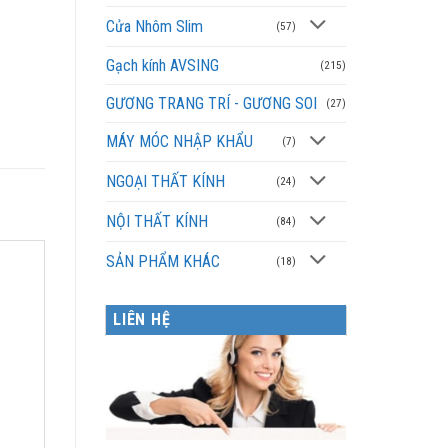
Cửa Nhôm Slim
(57)
Gạch kính AVSING
(215)
GƯƠNG TRANG TRÍ - GƯƠNG SOI
(27)
MÁY MÓC NHẬP KHẨU
(7)
NGOẠI THẤT KÍNH
(24)
NỘI THẤT KÍNH
(84)
SẢN PHẨM KHÁC
(18)
LIÊN HỆ