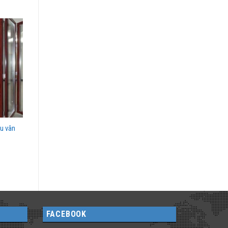
u vân
FACEBOOK