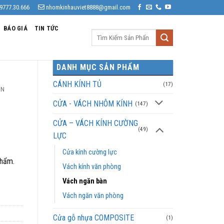
9777.30.666
nhomkinhauviet8888@gmail.com
BÁO GIÁ
TIN TỨC
Tìm
kiếm:
DANH MỤC SẢN PHẨM
CÁNH KÍNH TỦ
(17)
̀N
CỬA - VÁCH NHÔM KÍNH
(147)
CỬA – VÁCH KÍNH CƯỜNG
(49)
LỰC
Cửa kính cường lực
phẩm.
Vách kính văn phòng
Vách ngăn bàn
Vách ngăn văn phòng
Cửa gỗ nhựa COMPOSITE
(1)