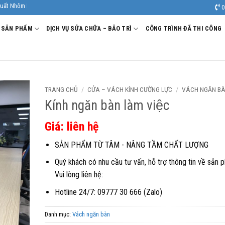
ính Âu Viêt. Nhà Sản xuất - Thi công Nhôm kính uy tín, chất lượng.
0
SẢN PHẨM
DỊCH VỤ SỬA CHỮA – BẢO TRÌ
CÔNG TRÌNH ĐÃ THI CÔNG
TRANG CHỦ
/
CỬA – VÁCH KÍNH CƯỜNG LỰC
/
VÁCH NGĂN BA
Kính ngăn bàn làm việc
Giá: liên hệ
SẢN PHẨM TỪ TÂM - NÂNG TẦM CHẤT LƯỢNG
Quý khách có nhu cầu tư vấn, hỗ trợ thông tin về sản 
Vui lòng liên hệ:
Hotline 24/7: 09777 30 666 (Zalo)
Danh mục:
Vách ngăn bàn