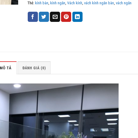
Thẻ:
kính bàn
,
kính ngăn
,
Vách kính
,
vách kính ngăn bàn
,
vách ngăn
MÔ TẢ
ĐÁNH GIÁ (0)