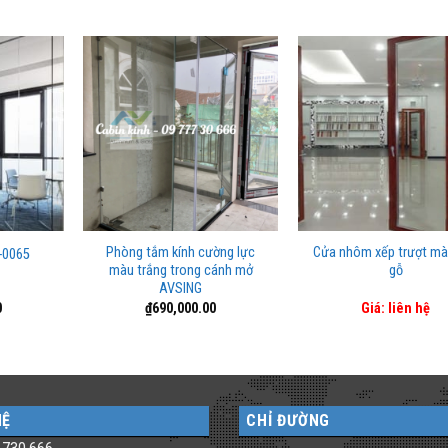
Phòng tắm kính cường lực
Cửa nhôm xếp trượt mà
-0065
màu trắng trong cánh mở
gỗ
AVSING
0
₫
690,000.00
Giá: liên hệ
HỆ
CHỈ ĐƯỜNG