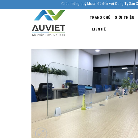
Skip
Chào mừng quý khách đã đến với Công Ty Sản Xuất Nhôm K
to
TRANG CHỦ
GIỚI THIỆU
content
LIÊN HỆ