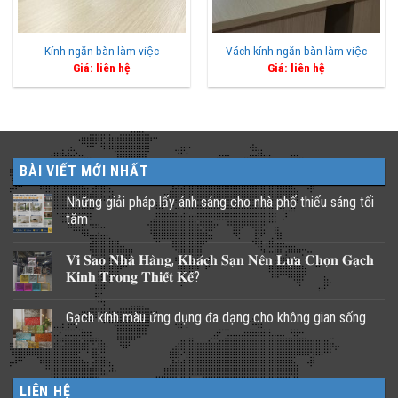
Kính ngăn bàn làm việc
Vách kính ngăn bàn làm việc
Giá: liên hệ
Giá: liên hệ
BÀI VIẾT MỚI NHẤT
Những giải pháp lấy ánh sáng cho nhà phố thiếu sáng tối
tăm
Không
có
𝐕𝐢̀ 𝐒𝐚𝐨 𝐍𝐡𝐚̀ 𝐇𝐚̀𝐧𝐠, 𝐊𝐡𝐚́𝐜𝐡 𝐒𝐚̣𝐧 𝐍𝐞̂𝐧 𝐋𝐮̛̣𝐚 𝐂𝐡𝐨̣𝐧 𝐆𝐚̣𝐜𝐡
bình
luận
𝐊𝐢́𝐧𝐡 𝐓𝐫𝐨𝐧𝐠 𝐓𝐡𝐢𝐞̂́𝐭 𝐊𝐞̂́?
ở
Những
Không
giải
có
Gạch kính màu ứng dụng đa dạng cho không gian sống
pháp
bình
lấy
luận
Không
ánh
ở
có
sáng
𝐕𝐢̀
bình
cho
𝐒𝐚𝐨
luận
nhà
𝐍𝐡𝐚̀
ở
phố
𝐇𝐚̀𝐧𝐠,
LIÊN HỆ
Gạch