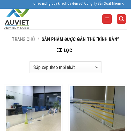
Skip
Chào mừng quý khách đã đến với Công Ty Sản Xuất Nhôm Kính Âu Viê
to
content
TRANG CHỦ
/
SẢN PHẨM ĐƯỢC GẮN THẺ “KÍNH BÀN”
LỌC