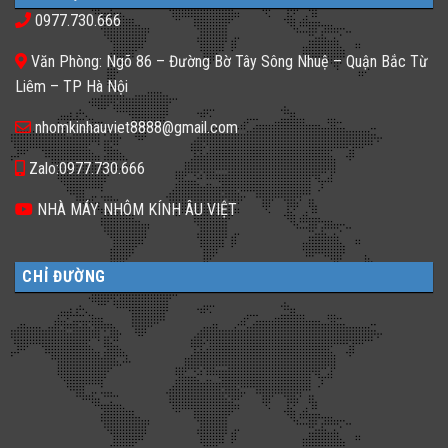
thiếu
𝐊𝐡𝐚́𝐜𝐡
kính
sáng
𝐒𝐚̣𝐧
0977.730.666
màu
tối
𝐍𝐞̂𝐧
ứng
tăm
𝐋𝐮̛̣𝐚
dụng
𝐂𝐡𝐨̣𝐧
Văn Phòng: Ngõ 86 – Đường Bờ Tây Sông Nhuệ – Quận Bắc Từ
đa
𝐆𝐚̣𝐜𝐡
dạng
𝐊𝐢́𝐧𝐡
Liêm – TP Hà Nội
cho
𝐓𝐫𝐨𝐧𝐠
không
𝐓𝐡𝐢𝐞̂́𝐭
gian
𝐊𝐞̂́?
nhomkinhauviet8888@gmail.com
sống
Zalo:0977.730.666
NHÀ MÁY NHÔM KÍNH ÂU VIỆT
CHỈ ĐƯỜNG