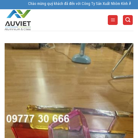
Skip
Chào mừng quý khách đã đến với Công Ty Sản Xuất Nhôm Kính Âu Viêt. Nhà Sả
to
content