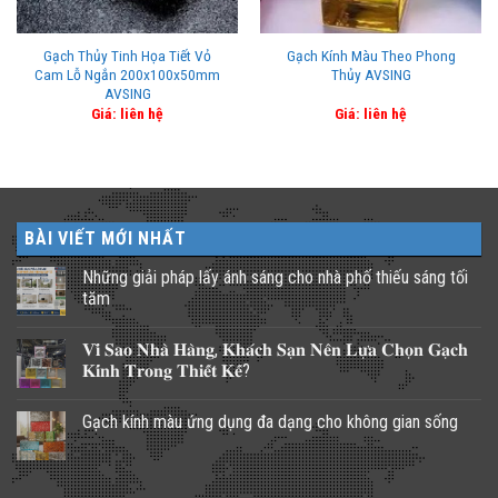
Gạch Thủy Tinh Họa Tiết Vỏ
Gạch Kính Màu Theo Phong
Cam Lỗ Ngắn 200x100x50mm
Thủy AVSING
AVSING
Giá: liên hệ
Giá: liên hệ
BÀI VIẾT MỚI NHẤT
Những giải pháp lấy ánh sáng cho nhà phố thiếu sáng tối
tăm
Không
có
𝐕𝐢̀ 𝐒𝐚𝐨 𝐍𝐡𝐚̀ 𝐇𝐚̀𝐧𝐠, 𝐊𝐡𝐚́𝐜𝐡 𝐒𝐚̣𝐧 𝐍𝐞̂𝐧 𝐋𝐮̛̣𝐚 𝐂𝐡𝐨̣𝐧 𝐆𝐚̣𝐜𝐡
bình
luận
𝐊𝐢́𝐧𝐡 𝐓𝐫𝐨𝐧𝐠 𝐓𝐡𝐢𝐞̂́𝐭 𝐊𝐞̂́?
ở
Những
Không
giải
có
Gạch kính màu ứng dụng đa dạng cho không gian sống
pháp
bình
lấy
luận
Không
ánh
ở
có
sáng
𝐕𝐢̀
bình
cho
𝐒𝐚𝐨
luận
nhà
𝐍𝐡𝐚̀