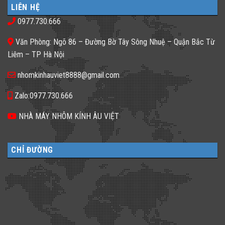
ở
phố
𝐇𝐚̀𝐧𝐠,
LIÊN HỆ
Gạch
thiếu
𝐊𝐡𝐚́𝐜𝐡
kính
sáng
𝐒𝐚̣𝐧
0977.730.666
màu
tối
𝐍𝐞̂𝐧
ứng
tăm
𝐋𝐮̛̣𝐚
dụng
𝐂𝐡𝐨̣𝐧
Văn Phòng: Ngõ 86 – Đường Bờ Tây Sông Nhuệ – Quận Bắc Từ
đa
𝐆𝐚̣𝐜𝐡
dạng
𝐊𝐢́𝐧𝐡
Liêm – TP Hà Nội
cho
𝐓𝐫𝐨𝐧𝐠
không
𝐓𝐡𝐢𝐞̂́𝐭
gian
𝐊𝐞̂́?
nhomkinhauviet8888@gmail.com
sống
Zalo:0977.730.666
NHÀ MÁY NHÔM KÍNH ÂU VIỆT
CHỈ ĐƯỜNG