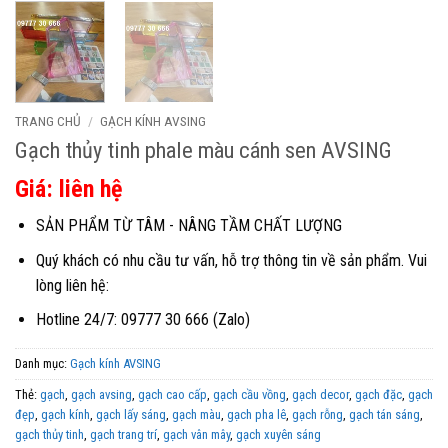
TRANG CHỦ
/
GẠCH KÍNH AVSING
Gạch thủy tinh phale màu cánh sen AVSING
Giá: liên hệ
SẢN PHẨM TỪ TÂM - NÂNG TẦM CHẤT LƯỢNG
Quý khách có nhu cầu tư vấn, hỗ trợ thông tin về sản phẩm. Vui
lòng liên hệ:
Hotline 24/7: 09777 30 666 (Zalo)
Danh mục:
Gạch kính AVSING
Thẻ:
gạch
,
gạch avsing
,
gạch cao cấp
,
gạch cầu vồng
,
gạch decor
,
gạch đặc
,
gạch
đẹp
,
gạch kính
,
gạch lấy sáng
,
gạch màu
,
gạch pha lê
,
gạch rỗng
,
gạch tán sáng
,
gạch thủy tinh
,
gạch trang trí
,
gạch vân mây
,
gạch xuyên sáng