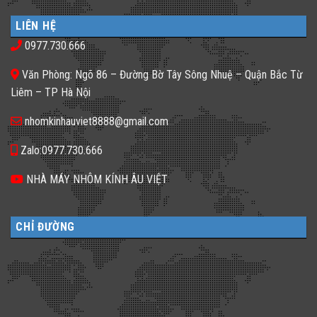
bình
cho
𝐒𝐚𝐨
luận
nhà
𝐍𝐡𝐚̀
ở
phố
𝐇𝐚̀𝐧𝐠,
LIÊN HỆ
Gạch
thiếu
𝐊𝐡𝐚́𝐜𝐡
kính
sáng
𝐒𝐚̣𝐧
0977.730.666
màu
tối
𝐍𝐞̂𝐧
ứng
tăm
𝐋𝐮̛̣𝐚
dụng
𝐂𝐡𝐨̣𝐧
Văn Phòng: Ngõ 86 – Đường Bờ Tây Sông Nhuệ – Quận Bắc Từ
đa
𝐆𝐚̣𝐜𝐡
dạng
𝐊𝐢́𝐧𝐡
Liêm – TP Hà Nội
cho
𝐓𝐫𝐨𝐧𝐠
không
𝐓𝐡𝐢𝐞̂́𝐭
gian
𝐊𝐞̂́?
nhomkinhauviet8888@gmail.com
sống
Zalo:0977.730.666
NHÀ MÁY NHÔM KÍNH ÂU VIỆT
CHỈ ĐƯỜNG