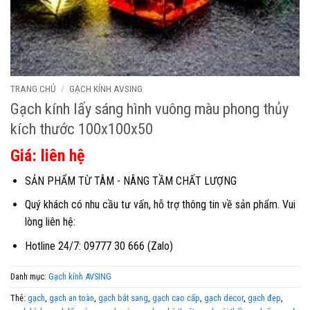
TRANG CHỦ
/
GẠCH KÍNH AVSING
Gạch kính lấy sáng hình vuông màu phong thủy
kích thước 100x100x50
Giá: liên hệ
SẢN PHẨM TỪ TÂM - NÂNG TẦM CHẤT LƯỢNG
Quý khách có nhu cầu tư vấn, hỗ trợ thông tin về sản phẩm. Vui
lòng liên hệ:
Hotline 24/7: 09777 30 666 (Zalo)
Danh mục:
Gạch kính AVSING
Thẻ:
gạch
,
gạch an toàn
,
gạch bắt sang
,
gạch cao cấp
,
gạch decor
,
gạch đẹp
,