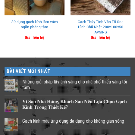
Sử dụng gạch kính làm vách
Gạch Thủy Tinh Vân Tổ Ong
ngăn phòng tắm
Hình Chữ Nhật 200x100x50
AVSING
Giá: liên hệ
Giá: liên hệ
BÀI VIẾT MỚI NHẤT
Những giải pháp lấy ánh sáng cho nhà phố thiếu sáng tối
tăm
Không
có
𝐕𝐢̀ 𝐒𝐚𝐨 𝐍𝐡𝐚̀ 𝐇𝐚̀𝐧𝐠, 𝐊𝐡𝐚́𝐜𝐡 𝐒𝐚̣𝐧 𝐍𝐞̂𝐧 𝐋𝐮̛̣𝐚 𝐂𝐡𝐨̣𝐧 𝐆𝐚̣𝐜𝐡
bình
luận
𝐊𝐢́𝐧𝐡 𝐓𝐫𝐨𝐧𝐠 𝐓𝐡𝐢𝐞̂́𝐭 𝐊𝐞̂́?
ở
Những
Không
giải
có
Gạch kính màu ứng dụng đa dạng cho không gian sống
pháp
bình
lấy
luận
Không
ánh
ở
có
sáng
𝐕𝐢̀