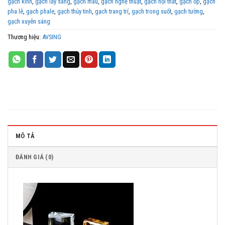
gạch kính
,
gạch lấy sáng
,
gạch màu
,
gạch nghệ thuật
,
gạch nội thất
,
gạch ốp
,
gạch
pha lê
,
gạch phale
,
gạch thủy tinh
,
gạch trang trí
,
gạch trong suốt
,
gạch tường
,
gạch xuyên sáng
Thương hiệu:
AVSING
MÔ TẢ
ĐÁNH GIÁ (0)