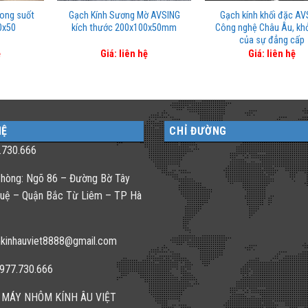
rong suốt
Gạch Kính Sương Mờ AVSING
Gạch kính khối đặc AV
0x50
kích thước 200x100x50mm
Công nghệ Châu Âu, khở
của sự đẳng cấp
ệ
Giá: liên hệ
Giá: liên hệ
HỆ
CHỈ ĐƯỜNG
.730.666
hòng: Ngõ 86 – Đường Bờ Tây
uệ – Quận Bắc Từ Liêm – TP Hà
kinhauviet8888@gmail.com
0977.730.666
 MÁY NHÔM KÍNH ÂU VIỆT