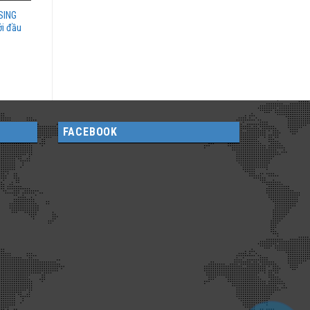
SING
i đầu
FACEBOOK