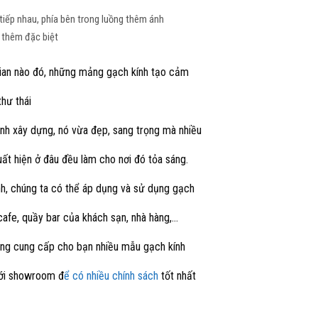
 tiếp nhau, phía bên trong luồng thêm ánh
g thêm đặc biệt
gian nào đó, những mảng gạch kính tạo cảm
hư thái
ành xây dựng, nó vừa đẹp, sang trọng mà nhiều
uất hiện ở đâu đều làm cho nơi đó tỏa sáng.
nh, chúng ta có thể áp dụng và sử dụng gạch
cafe, quầy bar của khách sạn, nhà hàng,…
òng cung cấp cho bạn nhiều mẫu gạch kính
 với showroom đ
ể có nhiều chính sách
tốt nhất