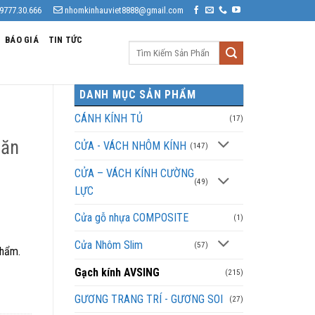
9777.30.666
nhomkinhauviet8888@gmail.com
BÁO GIÁ
TIN TỨC
Tìm
kiếm:
DANH MỤC SẢN PHẨM
CÁNH KÍNH TỦ
(17)
găn
CỬA - VÁCH NHÔM KÍNH
(147)
r
CỬA – VÁCH KÍNH CƯỜNG
(49)
LỰC
Cửa gỗ nhựa COMPOSITE
(1)
Cửa Nhôm Slim
(57)
phẩm.
Gạch kính AVSING
(215)
GƯƠNG TRANG TRÍ - GƯƠNG SOI
(27)