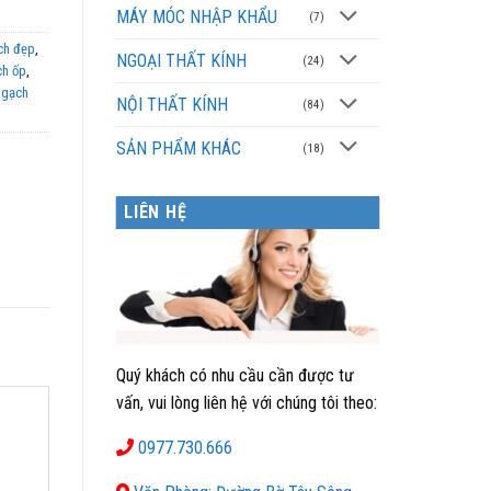
MÁY MÓC NHẬP KHẨU
(7)
ch đẹp
,
NGOẠI THẤT KÍNH
(24)
ch ốp
,
,
gạch
NỘI THẤT KÍNH
(84)
SẢN PHẨM KHÁC
(18)
LIÊN HỆ
Quý khách có nhu cầu cần được tư
vấn, vui lòng liên hệ với chúng tôi theo:
0977.730.666