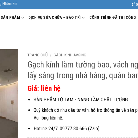
ính uy tín, chất lượng.
0
SẢN PHẨM
DỊCH VỤ SỬA CHỮA – BẢO TRÌ
CÔNG TRÌNH ĐÃ THI CÔNG
TRANG CHỦ
/
GẠCH KÍNH AVSING
Gạch kính làm tường bao, vách n
lấy sáng trong nhà hàng, quán ba
Giá: liên hệ
SẢN PHẨM TỪ TÂM - NÂNG TẦM CHẤT LƯỢNG
Quý khách có nhu cầu tư vấn, hỗ trợ thông tin về sản 
Vui lòng liên hệ:
Hotline 24/7: 09777 30 666 (Zalo)