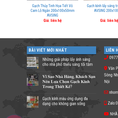
g hình vuông
Gạch Thủy Tinh Họa Tiết Vỏ
Gạch kính lấy sáng t
 kích thước
Cam Lỗ Ngắn 200x100x50mm
AVSING 200x10
x50
AVSING
n hệ
Giá: liên hệ
Giá: liên h
BÀI VIẾT MỚI NHẤT
LIÊN 
0977
Những giải pháp lấy ánh sáng
cho nhà phố thiếu sáng tối tăm
Văn P
Không
có
Sông Nh
𝐕𝐢̀ 𝐒𝐚𝐨 𝐍𝐡𝐚̀ 𝐇𝐚̀𝐧𝐠, 𝐊𝐡𝐚́𝐜𝐡 𝐒𝐚̣𝐧
bình
luận
𝐍𝐞̂𝐧 𝐋𝐮̛̣𝐚 𝐂𝐡𝐨̣𝐧 𝐆𝐚̣𝐜𝐡 𝐊𝐢́𝐧𝐡
Nội
ở
𝐓𝐫𝐨𝐧𝐠 𝐓𝐡𝐢𝐞̂́𝐭 𝐊𝐞̂́?
Những
giải
nhom
Không
pháp
có
lấy
Gạch kính màu ứng dụng đa
bình
ánh
luận
Zalo:
dạng cho không gian sống
sáng
ở
cho
𝐕𝐢̀
Không
nhà
𝐒𝐚𝐨
có
NHÀ
phố
𝐍𝐡𝐚̀
bình
thiếu