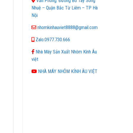
Văn Phòng: Đường Bờ Tây Sông
Nhuệ – Quận Bắc Từ Liêm – TP Hà
Nội
nhomkinhauviet8888@gmail.com
Zalo:0977.730.666
Nhà Máy Sản Xuất Nhôm Kính Âu
việt
NHÀ MÁY NHÔM KÍNH ÂU VIỆT