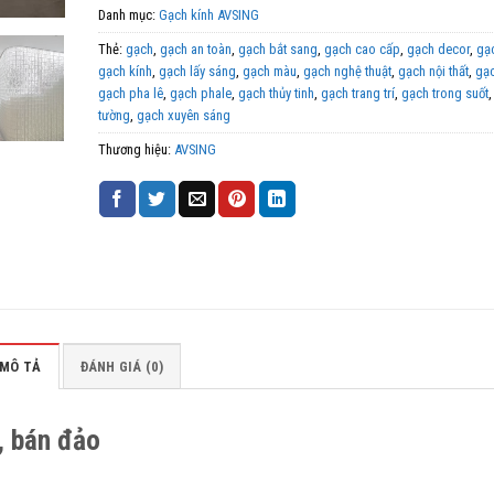
Danh mục:
Gạch kính AVSING
Thẻ:
gạch
,
gạch an toàn
,
gạch bắt sang
,
gạch cao cấp
,
gạch decor
,
gạ
gạch kính
,
gạch lấy sáng
,
gạch màu
,
gạch nghệ thuật
,
gạch nội thất
,
gạ
gạch pha lê
,
gạch phale
,
gạch thủy tinh
,
gạch trang trí
,
gạch trong suốt
tường
,
gạch xuyên sáng
Thương hiệu:
AVSING
MÔ TẢ
ĐÁNH GIÁ (0)
, bán đảo