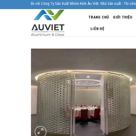
Skip
 khách đã đến với Công Ty Sản Xuất Nhôm Kính Âu Viêt. Nhà Sản xuất - Thi công Nhôm k
to
TRANG CHỦ
GIỚI THIỆU
content
LIÊN HỆ