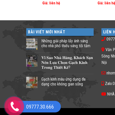
n hệ
Giá: liên hệ
Giá: liên h
BÀI VIẾT MỚI NHẤT
LIÊN 
0977
Những giải pháp lấy ánh sáng
cho nhà phố thiếu sáng tối tăm
Văn P
Không
có
Sông Nh
𝐕𝐢̀ 𝐒𝐚𝐨 𝐍𝐡𝐚̀ 𝐇𝐚̀𝐧𝐠, 𝐊𝐡𝐚́𝐜𝐡 𝐒𝐚̣𝐧
bình
luận
𝐍𝐞̂𝐧 𝐋𝐮̛̣𝐚 𝐂𝐡𝐨̣𝐧 𝐆𝐚̣𝐜𝐡 𝐊𝐢́𝐧𝐡
Nội
ở
𝐓𝐫𝐨𝐧𝐠 𝐓𝐡𝐢𝐞̂́𝐭 𝐊𝐞̂́?
Những
giải
nhom
Không
pháp
có
lấy
Gạch kính màu ứng dụng đa
bình
ánh
luận
Zalo:
dạng cho không gian sống
sáng
ở
cho
𝐕𝐢̀
Không
nhà
𝐒𝐚𝐨
có
NHÀ
phố
𝐍𝐡𝐚̀
bình
thiếu
𝐇𝐚̀𝐧𝐠,
luận
sáng
𝐊𝐡𝐚́𝐜𝐡
ở
tối
09777.30.666
𝐒𝐚̣𝐧
Gạch
tăm
𝐍𝐞̂𝐧
kính
𝐋𝐮̛̣𝐚
màu