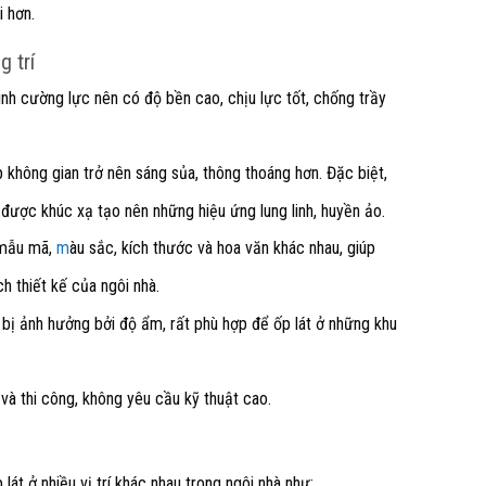
i hơn.
g trí
inh cường lực nên có độ bền cao, chịu lực tốt, chống trầy
 không gian trở nên sáng sủa, thông thoáng hơn. Đặc biệt,
được khúc xạ tạo nên những hiệu ứng lung linh, huyền ảo.
 mẫu mã,
m
àu sắc, kích thước và hoa văn khác nhau, giúp
 thiết kế của ngôi nhà.
bị ảnh hưởng bởi độ ẩm, rất phù hợp để ốp lát ở những khu
và thi công, không yêu cầu kỹ thuật cao.
lát ở nhiều vị trí khác nhau trong ngôi nhà như: