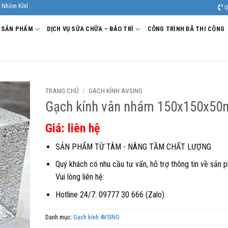
 Âu Viêt. Nhà Sản xuất - Thi công Nhôm kính uy tín, chất lượng.
0
SẢN PHẨM
DỊCH VỤ SỬA CHỮA – BẢO TRÌ
CÔNG TRÌNH ĐÃ THI CÔNG
TRANG CHỦ
/
GẠCH KÍNH AVSING
Gạch kính vân nhám 150x150x5
Giá: liên hệ
SẢN PHẨM TỪ TÂM - NÂNG TẦM CHẤT LƯỢNG
Quý khách có nhu cầu tư vấn, hỗ trợ thông tin về sản 
Vui lòng liên hệ:
Hotline 24/7: 09777 30 666 (Zalo)
Danh mục:
Gạch kính AVSING