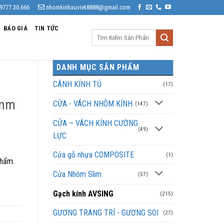
9777.30.666
nhomkinhauviet8888@gmail.com
BÁO GIÁ
TIN TỨC
Tìm
kiếm:
DANH MỤC SẢN PHẨM
CÁNH KÍNH TỦ
(17)
0mm
CỬA - VÁCH NHÔM KÍNH
(147)
CỬA – VÁCH KÍNH CƯỜNG
(49)
LỰC
Cửa gỗ nhựa COMPOSITE
(1)
phẩm.
Cửa Nhôm Slim
(57)
Gạch kính AVSING
(215)
GƯƠNG TRANG TRÍ - GƯƠNG SOI
(27)