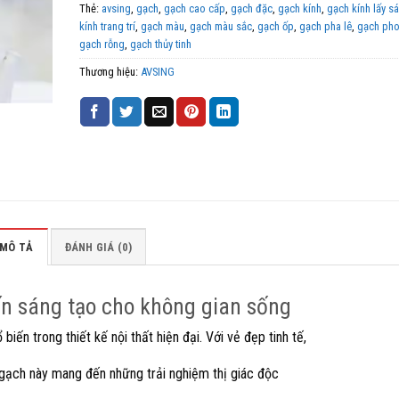
Thẻ:
avsing
,
gạch
,
gạch cao cấp
,
gạch đặc
,
gạch kính
,
gạch kính lấy s
kính trang trí
,
gạch màu
,
gạch màu sắc
,
gạch ốp
,
gạch pha lê
,
gạch pho
gạch rỗng
,
gạch thủy tinh
Thương hiệu:
AVSING
MÔ TẢ
ĐÁNH GIÁ (0)
ấn sáng tạo cho không gian sống
biến trong thiết kế nội thất hiện đại. Với vẻ đẹp tinh tế,
 gạch này mang đến những trải nghiệm thị giác độc