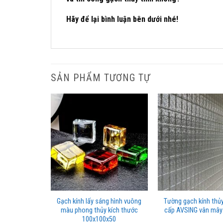
Hãy để lại bình luận bên dưới nhé!
SẢN PHẨM TƯƠNG TỰ
 Tinh Viên
Gạch kính lấy sáng hình vuông
Tường gạch kính thủy
Tuyết AVSING
màu phong thủy kích thước
cấp AVSING vân mây
100x100x50