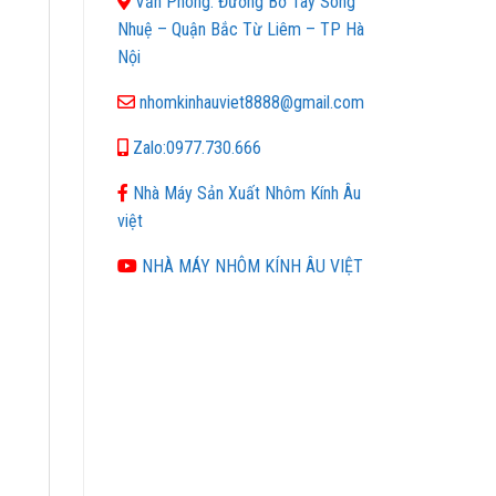
Văn Phòng: Đường Bờ Tây Sông
Nhuệ – Quận Bắc Từ Liêm – TP Hà
Nội
nhomkinhauviet8888@gmail.com
Zalo:0977.730.666
Nhà Máy Sản Xuất Nhôm Kính Âu
việt
NHÀ MÁY NHÔM KÍNH ÂU VIỆT