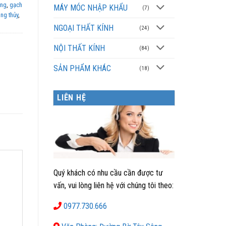
áng
,
gạch
MÁY MÓC NHẬP KHẨU
(7)
ng thủy
,
NGOẠI THẤT KÍNH
(24)
NỘI THẤT KÍNH
(84)
SẢN PHẨM KHÁC
(18)
LIÊN HỆ
Quý khách có nhu cầu cần được tư
vấn, vui lòng liên hệ với chúng tôi theo:
0977.730.666