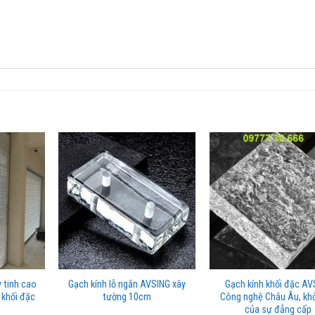
 tinh cao
Gạch kính lỗ ngắn AVSING xây
Gạch kính khối đặc AV
 khối đặc
tường 10cm
Công nghệ Châu Âu, khở
của sự đẳng cấp