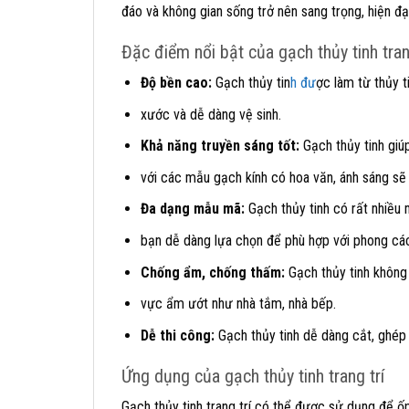
đáo và không gian sống trở nên sang trọng, hiện đạ
Đặc điểm nổi bật của gạch thủy tinh tran
Độ bền cao:
Gạch thủy tin
h đư
ợc làm từ thủy t
xước và dễ dàng vệ sinh.
Khả năng truyền sáng tốt:
Gạch thủy tinh giúp
với các mẫu gạch kính có hoa văn, ánh sáng sẽ 
Đa dạng mẫu mã:
Gạch thủy tinh có rất nhiều
bạn dễ dàng lựa chọn để phù hợp với phong cách
Chống ẩm, chống thấm:
Gạch thủy tinh không 
vực ẩm ướt như nhà tắm, nhà bếp.
Dễ thi công:
Gạch thủy tinh dễ dàng cắt, ghép 
Ứng dụng của gạch thủy tinh trang trí
Gạch thủy tinh trang trí có thể được sử dụng để ốp 