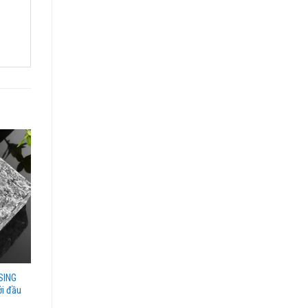
SING
i đầu