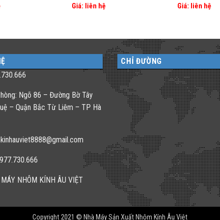
ệ
Giá: liên hệ
Giá: liên hệ
HỆ
CHỈ ĐƯỜNG
.730.666
hòng: Ngõ 86 – Đường Bờ Tây
uệ – Quận Bắc Từ Liêm – TP Hà
kinhauviet8888@gmail.com
0977.730.666
 MÁY NHÔM KÍNH ÂU VIỆT
Copyright 2021 © Nhà Máy Sản Xuất Nhôm Kính Âu Việt