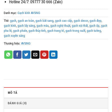
Hotline 24/7: 09777 30 666 (Zalo)
Danh mục:
Gạch kính AVSING
Thẻ:
gạch
,
gạch an toàn
,
gạch bắt sang
,
gạch cao cấp
,
gạch decor
,
gạch đẹp
,
gạch kính
,
gạch lấy sáng
,
gạch màu
,
gạch nghệ thuật
,
gạch nội thất
,
gạch ốp
,
gạch
pha lê
,
gạch phale
,
gạch thủy tinh
,
gạch trang trí
,
gạch trong suốt
,
gạch tường
,
gạch xuyên sáng
Thương hiệu:
AVSING
MÔ TẢ
ĐÁNH GIÁ (0)