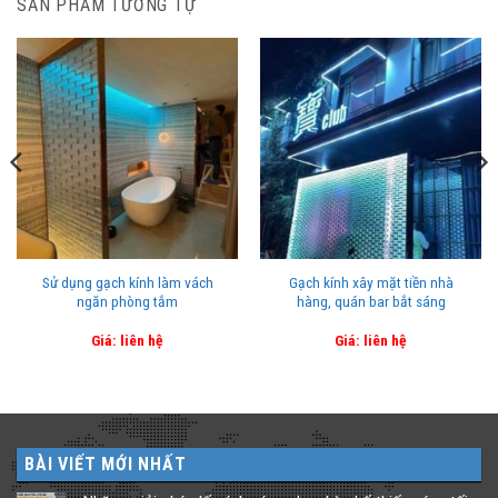
SẢN PHẨM TƯƠNG TỰ
Sử dụng gạch kính làm vách
Gạch kính xây mặt tiền nhà
ngăn phòng tắm
hàng, quán bar bắt sáng
Giá: liên hệ
Giá: liên hệ
BÀI VIẾT MỚI NHẤT