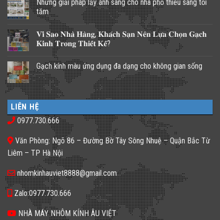
Những giải pháp lấy ánh sáng cho nhà phố thiếu sáng tối
tăm
Không
có
𝐕𝐢̀ 𝐒𝐚𝐨 𝐍𝐡𝐚̀ 𝐇𝐚̀𝐧𝐠, 𝐊𝐡𝐚́𝐜𝐡 𝐒𝐚̣𝐧 𝐍𝐞̂𝐧 𝐋𝐮̛̣𝐚 𝐂𝐡𝐨̣𝐧 𝐆𝐚̣𝐜𝐡
bình
luận
𝐊𝐢́𝐧𝐡 𝐓𝐫𝐨𝐧𝐠 𝐓𝐡𝐢𝐞̂́𝐭 𝐊𝐞̂́?
ở
Những
Không
giải
có
Gạch kính màu ứng dụng đa dạng cho không gian sống
pháp
bình
lấy
luận
Không
ánh
ở
có
sáng
𝐕𝐢̀
bình
cho
𝐒𝐚𝐨
luận
nhà
𝐍𝐡𝐚̀
ở
phố
𝐇𝐚̀𝐧𝐠,
LIÊN HỆ
Gạch
thiếu
𝐊𝐡𝐚́𝐜𝐡
kính
sáng
𝐒𝐚̣𝐧
0977.730.666
màu
tối
𝐍𝐞̂𝐧
ứng
tăm
𝐋𝐮̛̣𝐚
dụng
𝐂𝐡𝐨̣𝐧
Văn Phòng: Ngõ 86 – Đường Bờ Tây Sông Nhuệ – Quận Bắc Từ
đa
𝐆𝐚̣𝐜𝐡
dạng
𝐊𝐢́𝐧𝐡
Liêm – TP Hà Nội
cho
𝐓𝐫𝐨𝐧𝐠
không
𝐓𝐡𝐢𝐞̂́𝐭
gian
𝐊𝐞̂́?
nhomkinhauviet8888@gmail.com
sống
Zalo:0977.730.666
NHÀ MÁY NHÔM KÍNH ÂU VIỆT