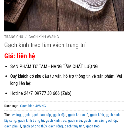
TRANG CHỦ
/
GẠCH KÍNH AVSING
Gạch kính treo làm vách trang trí
Giá: liên hệ
SẢN PHẨM TỪ TÂM - NÂNG TẦM CHẤT LƯỢNG
Quý khách có nhu cầu tư vấn, hỗ trợ thông tin về sản phẩm. Vui
lòng liên hệ:
Hotline 24/7: 09777 30 666 (Zalo)
Danh mục:
Gạch kính AVSING
Thẻ:
avsing
,
gạch
,
gạch cao cấp
,
gạch đặc
,
gạch khoan lỗ
,
gạch kính
,
gạch kính
lấy sáng
,
gạch kính trang trí
,
gạch kính treo
,
gạch màu
,
gạch màu sắc
,
gạch ốp
,
gạch pha lê
,
gạch phong thủy
,
gạch rỗng
,
gạch thủy tinh
,
gạch treo