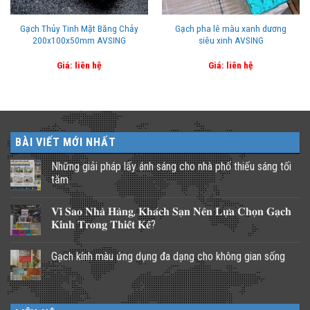
Gạch Thủy Tinh Mặt Băng Chảy
Gạch pha lê màu xanh dương
200x100x50mm AVSING
siêu xinh AVSING
Giá: liên hệ
Giá: liên hệ
BÀI VIẾT MỚI NHẤT
Những giải pháp lấy ánh sáng cho nhà phố thiếu sáng tối
tăm
Không
có
𝐕𝐢̀ 𝐒𝐚𝐨 𝐍𝐡𝐚̀ 𝐇𝐚̀𝐧𝐠, 𝐊𝐡𝐚́𝐜𝐡 𝐒𝐚̣𝐧 𝐍𝐞̂𝐧 𝐋𝐮̛̣𝐚 𝐂𝐡𝐨̣𝐧 𝐆𝐚̣𝐜𝐡
bình
luận
𝐊𝐢́𝐧𝐡 𝐓𝐫𝐨𝐧𝐠 𝐓𝐡𝐢𝐞̂́𝐭 𝐊𝐞̂́?
ở
Những
Không
giải
có
Gạch kính màu ứng dụng đa dạng cho không gian sống
pháp
bình
lấy
luận
Không
ánh
ở
có
sáng
𝐕𝐢̀
bình
cho
𝐒𝐚𝐨
luận
nhà
𝐍𝐡𝐚̀
ở