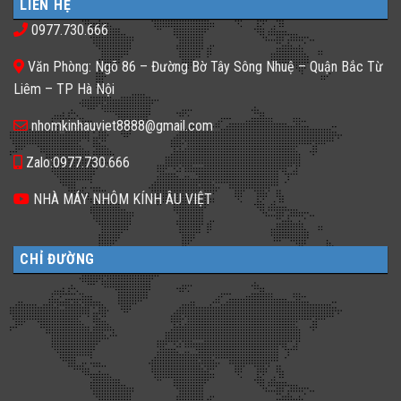
phố
𝐇𝐚̀𝐧𝐠,
LIÊN HỆ
Gạch
thiếu
𝐊𝐡𝐚́𝐜𝐡
kính
sáng
𝐒𝐚̣𝐧
0977.730.666
màu
tối
𝐍𝐞̂𝐧
ứng
tăm
𝐋𝐮̛̣𝐚
dụng
𝐂𝐡𝐨̣𝐧
Văn Phòng: Ngõ 86 – Đường Bờ Tây Sông Nhuệ – Quận Bắc Từ
đa
𝐆𝐚̣𝐜𝐡
dạng
𝐊𝐢́𝐧𝐡
Liêm – TP Hà Nội
cho
𝐓𝐫𝐨𝐧𝐠
không
𝐓𝐡𝐢𝐞̂́𝐭
gian
𝐊𝐞̂́?
nhomkinhauviet8888@gmail.com
sống
Zalo:0977.730.666
NHÀ MÁY NHÔM KÍNH ÂU VIỆT
CHỈ ĐƯỜNG