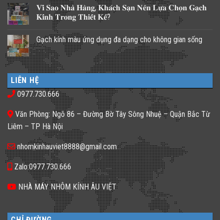
có
𝐕𝐢̀ 𝐒𝐚𝐨 𝐍𝐡𝐚̀ 𝐇𝐚̀𝐧𝐠, 𝐊𝐡𝐚́𝐜𝐡 𝐒𝐚̣𝐧 𝐍𝐞̂𝐧 𝐋𝐮̛̣𝐚 𝐂𝐡𝐨̣𝐧 𝐆𝐚̣𝐜𝐡
bình
luận
𝐊𝐢́𝐧𝐡 𝐓𝐫𝐨𝐧𝐠 𝐓𝐡𝐢𝐞̂́𝐭 𝐊𝐞̂́?
ở
Những
Không
giải
có
Gạch kính màu ứng dụng đa dạng cho không gian sống
pháp
bình
lấy
luận
Không
ánh
ở
có
sáng
𝐕𝐢̀
bình
cho
𝐒𝐚𝐨
luận
nhà
𝐍𝐡𝐚̀
ở
phố
𝐇𝐚̀𝐧𝐠,
LIÊN HỆ
Gạch
thiếu
𝐊𝐡𝐚́𝐜𝐡
kính
sáng
𝐒𝐚̣𝐧
0977.730.666
màu
tối
𝐍𝐞̂𝐧
ứng
tăm
𝐋𝐮̛̣𝐚
dụng
𝐂𝐡𝐨̣𝐧
Văn Phòng: Ngõ 86 – Đường Bờ Tây Sông Nhuệ – Quận Bắc Từ
đa
𝐆𝐚̣𝐜𝐡
dạng
𝐊𝐢́𝐧𝐡
Liêm – TP Hà Nội
cho
𝐓𝐫𝐨𝐧𝐠
không
𝐓𝐡𝐢𝐞̂́𝐭
gian
𝐊𝐞̂́?
nhomkinhauviet8888@gmail.com
sống
Zalo:0977.730.666
NHÀ MÁY NHÔM KÍNH ÂU VIỆT
CHỈ ĐƯỜNG