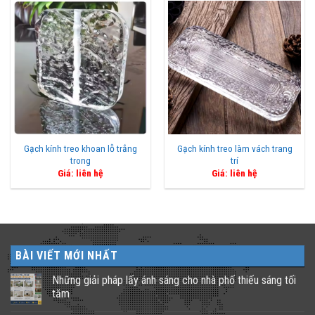
Gạch kính treo khoan lỗ trắng
Gạch kính treo làm vách trang
trong
trí
Giá: liên hệ
Giá: liên hệ
BÀI VIẾT MỚI NHẤT
Những giải pháp lấy ánh sáng cho nhà phố thiếu sáng tối
tăm
Không