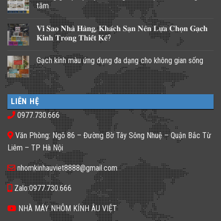
tăm
Không
có
𝐕𝐢̀ 𝐒𝐚𝐨 𝐍𝐡𝐚̀ 𝐇𝐚̀𝐧𝐠, 𝐊𝐡𝐚́𝐜𝐡 𝐒𝐚̣𝐧 𝐍𝐞̂𝐧 𝐋𝐮̛̣𝐚 𝐂𝐡𝐨̣𝐧 𝐆𝐚̣𝐜𝐡
bình
luận
𝐊𝐢́𝐧𝐡 𝐓𝐫𝐨𝐧𝐠 𝐓𝐡𝐢𝐞̂́𝐭 𝐊𝐞̂́?
ở
Những
Không
giải
có
Gạch kính màu ứng dụng đa dạng cho không gian sống
pháp
bình
lấy
luận
Không
ánh
ở
có
sáng
𝐕𝐢̀
bình
cho
𝐒𝐚𝐨
luận
nhà
𝐍𝐡𝐚̀
ở
phố
𝐇𝐚̀𝐧𝐠,
LIÊN HỆ
Gạch
thiếu
𝐊𝐡𝐚́𝐜𝐡
kính
sáng
𝐒𝐚̣𝐧
0977.730.666
màu
tối
𝐍𝐞̂𝐧
ứng
tăm
𝐋𝐮̛̣𝐚
dụng
𝐂𝐡𝐨̣𝐧
Văn Phòng: Ngõ 86 – Đường Bờ Tây Sông Nhuệ – Quận Bắc Từ
đa
𝐆𝐚̣𝐜𝐡
dạng
𝐊𝐢́𝐧𝐡
Liêm – TP Hà Nội
cho
𝐓𝐫𝐨𝐧𝐠
không
𝐓𝐡𝐢𝐞̂́𝐭
gian
𝐊𝐞̂́?
nhomkinhauviet8888@gmail.com
sống
Zalo:0977.730.666
NHÀ MÁY NHÔM KÍNH ÂU VIỆT