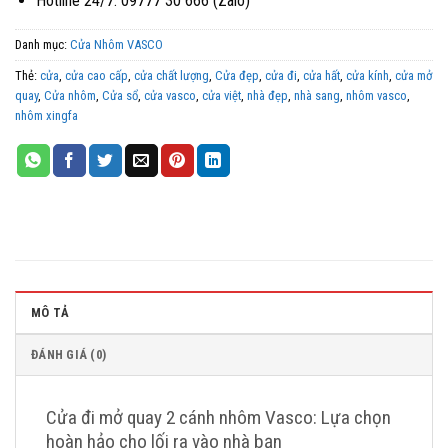
Hotline 24/7: 09777 30 666 (Zalo)
Danh mục:
Cửa Nhôm VASCO
Thẻ:
cửa
,
cửa cao cấp
,
cửa chất lượng
,
Cửa đẹp
,
cửa đi
,
cửa hất
,
cửa kính
,
cửa mở
quay
,
Cửa nhôm
,
Cửa sổ
,
cửa vasco
,
cửa việt
,
nhà đẹp
,
nhà sang
,
nhôm vasco
,
nhôm xingfa
MÔ TẢ
ĐÁNH GIÁ (0)
Cửa đi mở quay 2 cánh nhôm Vasco: Lựa chọn
hoàn hảo cho lối ra vào nhà bạn