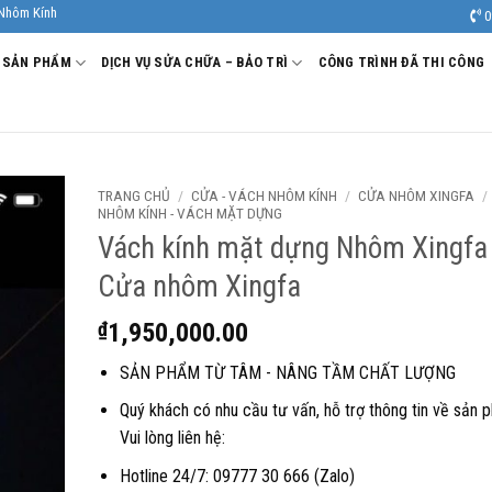
êt. Nhà Sản xuất - Thi công Nhôm kính uy tín, chất lượng.
0
SẢN PHẨM
DỊCH VỤ SỬA CHỮA – BẢO TRÌ
CÔNG TRÌNH ĐÃ THI CÔNG
TRANG CHỦ
/
CỬA - VÁCH NHÔM KÍNH
/
CỬA NHÔM XINGFA
/
NHÔM KÍNH - VÁCH MẶT DỰNG
Vách kính mặt dựng Nhôm Xingfa
Cửa nhôm Xingfa
₫
1,950,000.00
SẢN PHẨM TỪ TÂM - NÂNG TẦM CHẤT LƯỢNG
Quý khách có nhu cầu tư vấn, hỗ trợ thông tin về sản 
Vui lòng liên hệ:
Hotline 24/7: 09777 30 666 (Zalo)