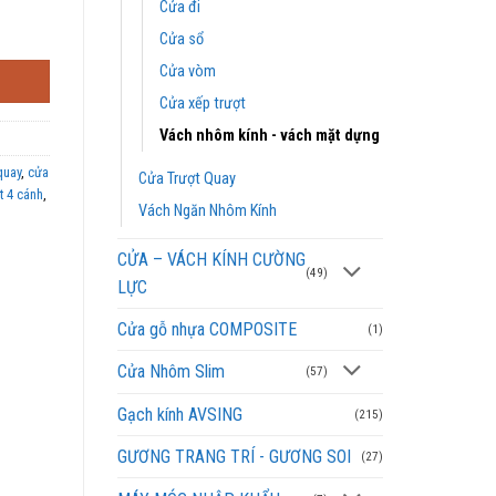
Cửa đi
ợng
Cửa sổ
Cửa vòm
Cửa xếp trượt
Vách nhôm kính - vách mặt dựng
quay
,
cửa
Cửa Trượt Quay
t 4 cánh
,
Vách Ngăn Nhôm Kính
CỬA – VÁCH KÍNH CƯỜNG
(49)
LỰC
Cửa gỗ nhựa COMPOSITE
(1)
Cửa Nhôm Slim
(57)
Gạch kính AVSING
(215)
GƯƠNG TRANG TRÍ - GƯƠNG SOI
(27)