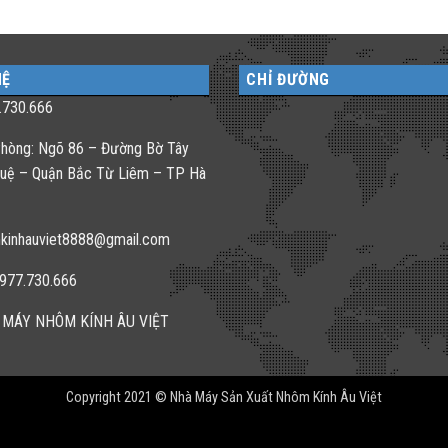
HỆ
CHỈ ĐƯỜNG
.730.666
hòng: Ngõ 86 – Đường Bờ Tây
uệ – Quận Bắc Từ Liêm – TP Hà
kinhauviet8888@gmail.com
0977.730.666
 MÁY NHÔM KÍNH ÂU VIỆT
Copyright 2021 © Nhà Máy Sản Xuất Nhôm Kính Âu Việt