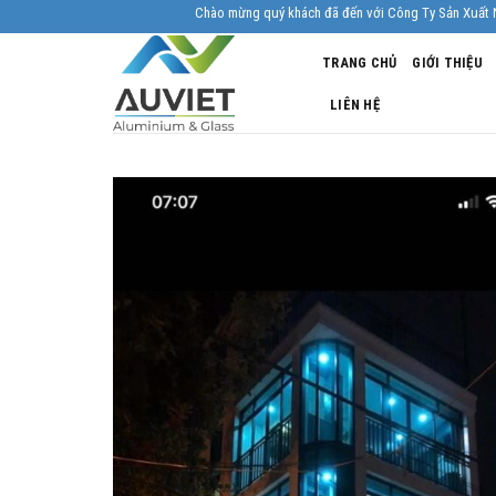
Skip
Chào mừng quý khách đã đến với Công Ty Sản Xuất Nhôm Kính Âu Vi
to
TRANG CHỦ
GIỚI THIỆU
content
LIÊN HỆ