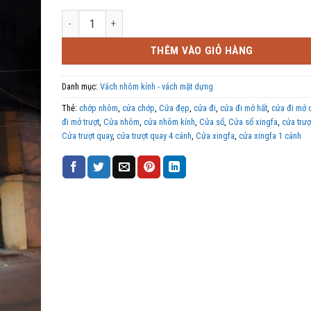
Vách kính mặt dựng Nhôm Xingfa + Cửa nhôm Xingfa số lư
THÊM VÀO GIỎ HÀNG
Danh mục:
Vách nhôm kính - vách mặt dựng
Thẻ:
chớp nhôm
,
cửa chớp
,
Cửa đẹp
,
cửa đi
,
cửa đi mở hất
,
cửa đi mở 
đi mở trượt
,
Cửa nhôm
,
cửa nhôm kính
,
Cửa sổ
,
Cửa sổ xingfa
,
cửa trượ
Cửa trượt quay
,
cửa trượt quay 4 cánh
,
Cửa xingfa
,
cửa xingfa 1 cánh