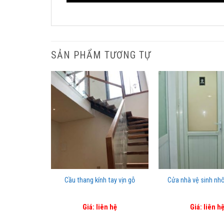
SẢN PHẨM TƯƠNG TỰ
nhà vệ sinh
Cầu thang kính tay vịn gỗ
Cửa nhà vệ sinh nh
0.00
Giá: liên hệ
Giá: liên h