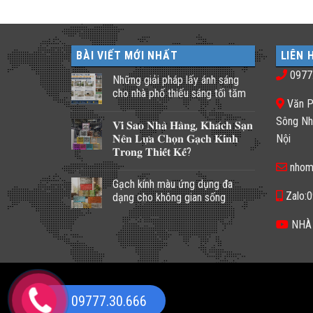
BÀI VIẾT MỚI NHẤT
LIÊN 
0977
Những giải pháp lấy ánh sáng
cho nhà phố thiếu sáng tối tăm
Văn P
Không
có
Sông Nh
𝐕𝐢̀ 𝐒𝐚𝐨 𝐍𝐡𝐚̀ 𝐇𝐚̀𝐧𝐠, 𝐊𝐡𝐚́𝐜𝐡 𝐒𝐚̣𝐧
bình
luận
𝐍𝐞̂𝐧 𝐋𝐮̛̣𝐚 𝐂𝐡𝐨̣𝐧 𝐆𝐚̣𝐜𝐡 𝐊𝐢́𝐧𝐡
Nội
ở
𝐓𝐫𝐨𝐧𝐠 𝐓𝐡𝐢𝐞̂́𝐭 𝐊𝐞̂́?
Những
giải
nhom
Không
pháp
có
lấy
Gạch kính màu ứng dụng đa
bình
ánh
luận
Zalo:
dạng cho không gian sống
sáng
ở
cho
𝐕𝐢̀
Không
nhà
𝐒𝐚𝐨
có
NHÀ
phố
𝐍𝐡𝐚̀
bình
thiếu
𝐇𝐚̀𝐧𝐠,
luận
sáng
𝐊𝐡𝐚́𝐜𝐡
ở
tối
𝐒𝐚̣𝐧
Gạch
tăm
𝐍𝐞̂𝐧
kính
𝐋𝐮̛̣𝐚
màu
𝐂𝐡𝐨̣𝐧
ứng
𝐆𝐚̣𝐜𝐡
dụng
09777.30.666
𝐊𝐢́𝐧𝐡
đa
𝐓𝐫𝐨𝐧𝐠
dạng