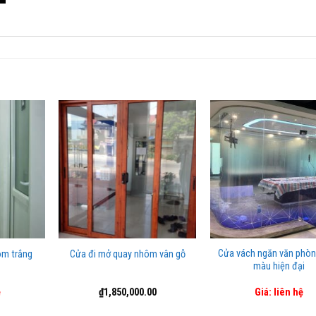
Cửa vách ngăn văn phòn
ôm trắng
Cửa đi mở quay nhôm vân gỗ
màu hiện đại
ệ
₫
1,850,000.00
Giá: liên hệ