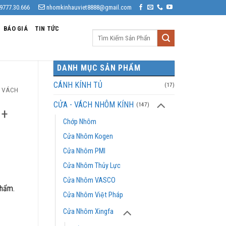
9777.30.666
nhomkinhauviet8888@gmail.com
BÁO GIÁ
TIN TỨC
Tìm
kiếm:
DANH MỤC SẢN PHẨM
CÁNH KÍNH TỦ
(17)
VÁCH
CỬA - VÁCH NHÔM KÍNH
(147)
 +
Chớp Nhôm
Cửa Nhôm Kogen
Cửa Nhôm PMI
Cửa Nhôm Thủy Lực
Cửa Nhôm VASCO
phẩm.
Cửa Nhôm Việt Pháp
Cửa Nhôm Xingfa