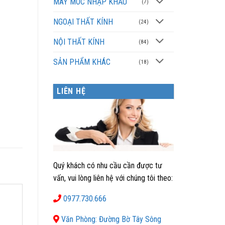
MÁY MÓC NHẬP KHẨU
(7)
NGOẠI THẤT KÍNH
(24)
NỘI THẤT KÍNH
(84)
SẢN PHẨM KHÁC
(18)
LIÊN HỆ
Quý khách có nhu cầu cần được tư
vấn, vui lòng liên hệ với chúng tôi theo:
0977.730.666
Văn Phòng: Đường Bờ Tây Sông