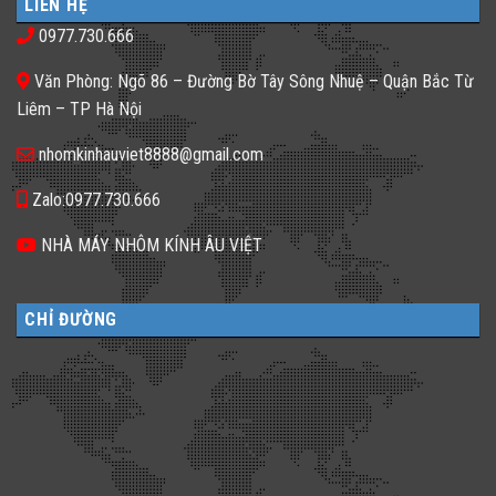
LIÊN HỆ
Gạch
thiếu
𝐊𝐡𝐚́𝐜𝐡
kính
sáng
𝐒𝐚̣𝐧
0977.730.666
màu
tối
𝐍𝐞̂𝐧
ứng
tăm
𝐋𝐮̛̣𝐚
dụng
𝐂𝐡𝐨̣𝐧
Văn Phòng: Ngõ 86 – Đường Bờ Tây Sông Nhuệ – Quận Bắc Từ
đa
𝐆𝐚̣𝐜𝐡
dạng
𝐊𝐢́𝐧𝐡
Liêm – TP Hà Nội
cho
𝐓𝐫𝐨𝐧𝐠
không
𝐓𝐡𝐢𝐞̂́𝐭
gian
𝐊𝐞̂́?
nhomkinhauviet8888@gmail.com
sống
Zalo:0977.730.666
NHÀ MÁY NHÔM KÍNH ÂU VIỆT
CHỈ ĐƯỜNG