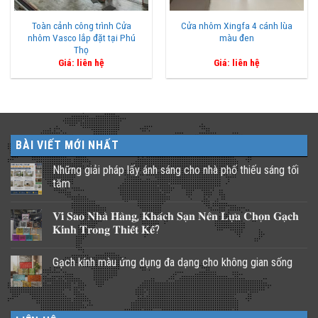
Toàn cảnh công trình Cửa
Cửa nhôm Xingfa 4 cánh lùa
nhôm Vasco lắp đặt tại Phú
màu đen
Thọ
Giá: liên hệ
Giá: liên hệ
BÀI VIẾT MỚI NHẤT
Những giải pháp lấy ánh sáng cho nhà phố thiếu sáng tối
tăm
Không
có
𝐕𝐢̀ 𝐒𝐚𝐨 𝐍𝐡𝐚̀ 𝐇𝐚̀𝐧𝐠, 𝐊𝐡𝐚́𝐜𝐡 𝐒𝐚̣𝐧 𝐍𝐞̂𝐧 𝐋𝐮̛̣𝐚 𝐂𝐡𝐨̣𝐧 𝐆𝐚̣𝐜𝐡
bình
luận
𝐊𝐢́𝐧𝐡 𝐓𝐫𝐨𝐧𝐠 𝐓𝐡𝐢𝐞̂́𝐭 𝐊𝐞̂́?
ở
Những
Không
giải
có
Gạch kính màu ứng dụng đa dạng cho không gian sống
pháp
bình
lấy
luận
Không
ánh
ở
có
sáng
𝐕𝐢̀
bình
cho
𝐒𝐚𝐨
luận
nhà
𝐍𝐡𝐚̀
ở
phố
𝐇𝐚̀𝐧𝐠,