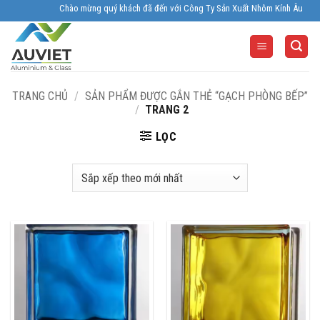
Skip
Chào mừng quý khách đã đến với Công Ty Sản Xuất Nhôm Kính Âu Viêt. Nhà Sả
to
content
TRANG CHỦ
/
SẢN PHẨM ĐƯỢC GẮN THẺ “GẠCH PHÒNG BẾP”
/
TRANG 2
LỌC