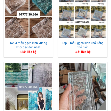
Top 4 mẫu gạch kính vuông
Top 9 mẫu gạch kính khối rỗng
khối đặc đẹp nhất
phổ biến
Giá: liên hệ
Giá: liên hệ