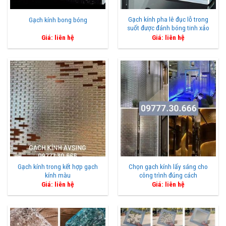
Gạch kính pha lê đục lỗ trong
Gạch kính bong bóng
suốt được đánh bóng tinh xảo
Giá: liên hệ
Giá: liên hệ
Gạch kính trong kết hợp gạch
Chọn gạch kính lấy sáng cho
kính màu
công trình đúng cách
Giá: liên hệ
Giá: liên hệ