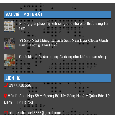
BÀI VIẾT MỚI NHẤT
Những giải pháp lấy ánh sáng cho nhà phố thiếu sáng tối
tăm
Không
có
𝐕𝐢̀ 𝐒𝐚𝐨 𝐍𝐡𝐚̀ 𝐇𝐚̀𝐧𝐠, 𝐊𝐡𝐚́𝐜𝐡 𝐒𝐚̣𝐧 𝐍𝐞̂𝐧 𝐋𝐮̛̣𝐚 𝐂𝐡𝐨̣𝐧 𝐆𝐚̣𝐜𝐡
bình
luận
𝐊𝐢́𝐧𝐡 𝐓𝐫𝐨𝐧𝐠 𝐓𝐡𝐢𝐞̂́𝐭 𝐊𝐞̂́?
ở
Những
Không
giải
có
Gạch kính màu ứng dụng đa dạng cho không gian sống
pháp
bình
lấy
luận
Không
ánh
ở
có
sáng
𝐕𝐢̀
bình
cho
𝐒𝐚𝐨
luận
nhà
𝐍𝐡𝐚̀
ở
phố
𝐇𝐚̀𝐧𝐠,
LIÊN HỆ
Gạch
thiếu
𝐊𝐡𝐚́𝐜𝐡
kính
sáng
𝐒𝐚̣𝐧
0977.730.666
màu
tối
𝐍𝐞̂𝐧
ứng
tăm
𝐋𝐮̛̣𝐚
dụng
𝐂𝐡𝐨̣𝐧
Văn Phòng: Ngõ 86 – Đường Bờ Tây Sông Nhuệ – Quận Bắc Từ
đa
𝐆𝐚̣𝐜𝐡
dạng
𝐊𝐢́𝐧𝐡
Liêm – TP Hà Nội
cho
𝐓𝐫𝐨𝐧𝐠
không
𝐓𝐡𝐢𝐞̂́𝐭
gian
𝐊𝐞̂́?
nhomkinhauviet8888@gmail.com
sống