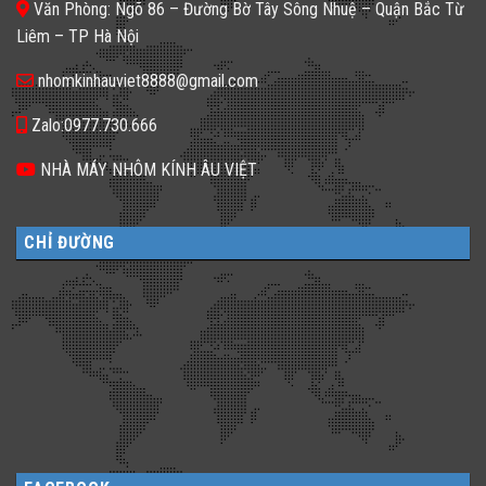
Văn Phòng: Ngõ 86 – Đường Bờ Tây Sông Nhuệ – Quận Bắc Từ
đa
𝐆𝐚̣𝐜𝐡
dạng
𝐊𝐢́𝐧𝐡
Liêm – TP Hà Nội
cho
𝐓𝐫𝐨𝐧𝐠
không
𝐓𝐡𝐢𝐞̂́𝐭
gian
𝐊𝐞̂́?
nhomkinhauviet8888@gmail.com
sống
Zalo:0977.730.666
NHÀ MÁY NHÔM KÍNH ÂU VIỆT
CHỈ ĐƯỜNG