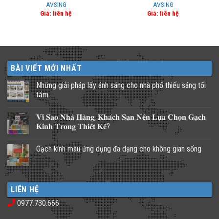
AVSING
AVSING
Giá: liên hệ
Giá: liên hệ
BÀI VIẾT MỚI NHẤT
Những giải pháp lấy ánh sáng cho nhà phố thiếu sáng tối
tăm
Không
có
𝐕𝐢̀ 𝐒𝐚𝐨 𝐍𝐡𝐚̀ 𝐇𝐚̀𝐧𝐠, 𝐊𝐡𝐚́𝐜𝐡 𝐒𝐚̣𝐧 𝐍𝐞̂𝐧 𝐋𝐮̛̣𝐚 𝐂𝐡𝐨̣𝐧 𝐆𝐚̣𝐜𝐡
bình
luận
𝐊𝐢́𝐧𝐡 𝐓𝐫𝐨𝐧𝐠 𝐓𝐡𝐢𝐞̂́𝐭 𝐊𝐞̂́?
ở
Những
Không
giải
có
Gạch kính màu ứng dụng đa dạng cho không gian sống
pháp
bình
lấy
luận
Không
ánh
ở
có
sáng
𝐕𝐢̀
bình
cho
𝐒𝐚𝐨
luận
nhà
𝐍𝐡𝐚̀
ở
phố
𝐇𝐚̀𝐧𝐠,
LIÊN HỆ
Gạch
thiếu
𝐊𝐡𝐚́𝐜𝐡
kính
sáng
𝐒𝐚̣𝐧
0977.730.666
màu
tối
𝐍𝐞̂𝐧
ứng
tăm
𝐋𝐮̛̣𝐚
dụng
𝐂𝐡𝐨̣𝐧