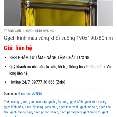
TRANG CHỦ
/
GẠCH KÍNH AVSING
Gạch kính màu vàng khối vuông 190x190x80mm
Giá: liên hệ
SẢN PHẨM TỪ TÂM - NÂNG TẦM CHẤT LƯỢNG
Quý khách có nhu cầu tư vấn, hỗ trợ thông tin về sản phẩm. Vui
lòng liên hệ:
Hotline 24/7: 09777 30 666 (Zalo)
Danh mục:
Gạch kính AVSING
Thẻ:
avsing
,
gạch
,
gạch cao cấp
,
gạch góc cong
,
gạch kính
,
gạch kính avsing
,
gạch kính màu
,
gạch lấy sáng
,
gạch màu
,
gạch màu xanh
,
gạch mosaic
,
gạch nhà
tắm
,
gạch phòng bếp
,
gạch phòng khách
,
gạch phong thủy
,
gạch trang trí
,
gạch