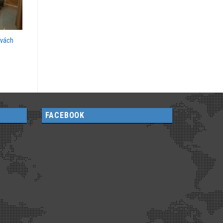
 vách
FACEBOOK