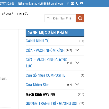
9777.30.666
nhomkinhauviet8888@gmail.com
BÁO GIÁ
TIN TỨC
Tìm
kiếm:
DANH MỤC SẢN PHẨM
CÁNH KÍNH TỦ
(17)
CỬA - VÁCH NHÔM KÍNH
(147)
CỬA – VÁCH KÍNH CƯỜNG
(49)
LỰC
Cửa gỗ nhựa COMPOSITE
(1)
phẩm.
Cửa Nhôm Slim
(57)
Gạch kính AVSING
(215)
GƯƠNG TRANG TRÍ - GƯƠNG SOI
(27)