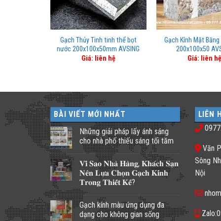
ng Hình Ngũ
Gạch Thủy Tinh tinh thể bọt
Gạch Kính Mặt Băng 
ân đa dạng
nước 200x100x50mm AVSING
200x100x50 AV
n hệ
Giá: liên hệ
Giá: liên h
BÀI VIẾT MỚI NHẤT
LIÊN 
0977
Những giải pháp lấy ánh sáng
cho nhà phố thiếu sáng tối tăm
Văn P
Không
có
Sông Nh
𝐕𝐢̀ 𝐒𝐚𝐨 𝐍𝐡𝐚̀ 𝐇𝐚̀𝐧𝐠, 𝐊𝐡𝐚́𝐜𝐡 𝐒𝐚̣𝐧
bình
luận
𝐍𝐞̂𝐧 𝐋𝐮̛̣𝐚 𝐂𝐡𝐨̣𝐧 𝐆𝐚̣𝐜𝐡 𝐊𝐢́𝐧𝐡
Nội
ở
𝐓𝐫𝐨𝐧𝐠 𝐓𝐡𝐢𝐞̂́𝐭 𝐊𝐞̂́?
Những
giải
nhom
Không
pháp
có
lấy
Gạch kính màu ứng dụng đa
bình
ánh
luận
Zalo:
dạng cho không gian sống
sáng
ở