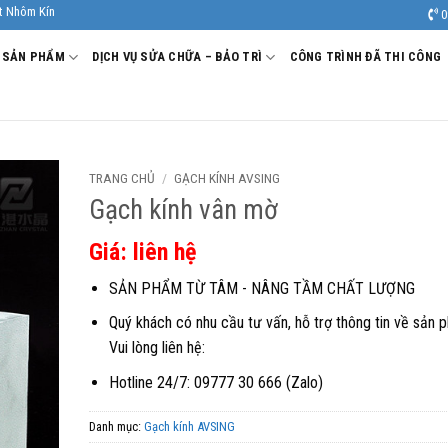
nh Âu Viêt. Nhà Sản xuất - Thi công Nhôm kính uy tín, chất lượng.
0
SẢN PHẨM
DỊCH VỤ SỬA CHỮA – BẢO TRÌ
CÔNG TRÌNH ĐÃ THI CÔNG
TRANG CHỦ
/
GẠCH KÍNH AVSING
Gạch kính vân mờ
Giá: liên hệ
SẢN PHẨM TỪ TÂM - NÂNG TẦM CHẤT LƯỢNG
Quý khách có nhu cầu tư vấn, hỗ trợ thông tin về sản 
Vui lòng liên hệ:
Hotline 24/7: 09777 30 666 (Zalo)
Danh mục:
Gạch kính AVSING