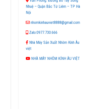
Văn Phòng: Đường Bờ Tây Sông
Nhuệ – Quận Bắc Từ Liêm – TP Hà
Nội
nhomkinhauviet8888@gmail.com
Zalo:0977.730.666
Nhà Máy Sản Xuất Nhôm Kính Âu
việt
NHÀ MÁY NHÔM KÍNH ÂU VIỆT