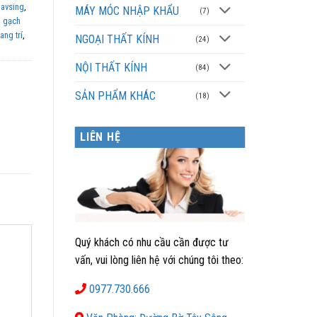
 avsing
,
MÁY MÓC NHẬP KHẨU
(7)
,
gạch
ang trí
,
NGOẠI THẤT KÍNH
(24)
NỘI THẤT KÍNH
(84)
SẢN PHẨM KHÁC
(18)
LIÊN HỆ
Quý khách có nhu cầu cần được tư
vấn, vui lòng liên hệ với chúng tôi theo:
0977.730.666