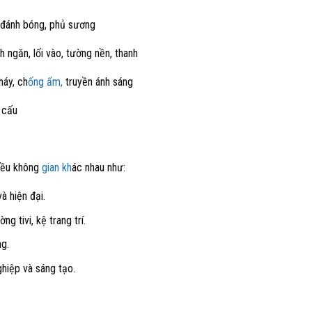
h, đánh bóng, phủ sương
 ngăn, lối vào, tường nền, thanh
háy, ch
ống ẩm,
truyền ánh sáng
 cấu
iều không
gian kh
ác nhau như:
à hiện đại.
 tivi, kệ trang trí.
g.
hiệp và sáng tạo.