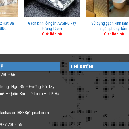
2 Hạt Đá
Gạch kính lỗ ngắn AVSING xây
Sử dụng gạch kính làm
SING
tường 10cm
ngăn phòng tắm
ệ
Giá: liên hệ
Giá: liên hệ
HỆ
CHỈ ĐƯỜNG
.730.666
hòng: Ngõ 86 – Đường Bờ Tây
uệ – Quận Bắc Từ Liêm – TP Hà
kinhauviet8888@gmail.com
0977.730.666