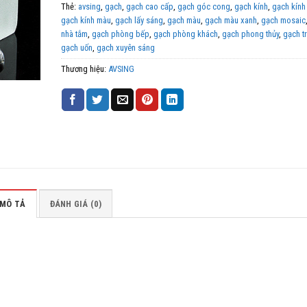
Thẻ:
avsing
,
gạch
,
gạch cao cấp
,
gạch góc cong
,
gạch kính
,
gạch kính
gạch kính màu
,
gạch lấy sáng
,
gạch màu
,
gạch màu xanh
,
gạch mosaic
nhà tắm
,
gạch phòng bếp
,
gạch phòng khách
,
gạch phong thủy
,
gạch tr
gạch uốn
,
gạch xuyên sáng
Thương hiệu:
AVSING
MÔ TẢ
ĐÁNH GIÁ (0)