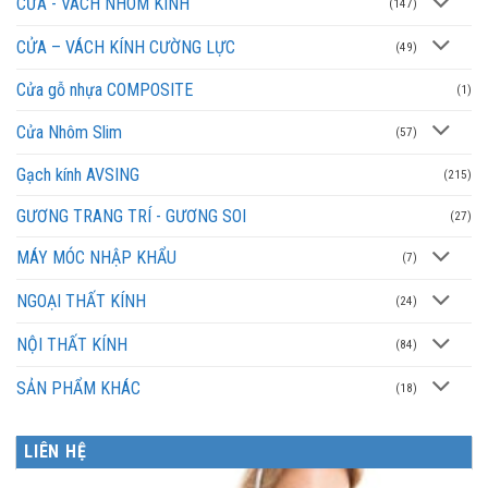
CỬA - VÁCH NHÔM KÍNH
(147)
CỬA – VÁCH KÍNH CƯỜNG LỰC
(49)
Cửa gỗ nhựa COMPOSITE
(1)
Cửa Nhôm Slim
(57)
Gạch kính AVSING
(215)
GƯƠNG TRANG TRÍ - GƯƠNG SOI
(27)
MÁY MÓC NHẬP KHẨU
(7)
NGOẠI THẤT KÍNH
(24)
NỘI THẤT KÍNH
(84)
SẢN PHẨM KHÁC
(18)
LIÊN HỆ