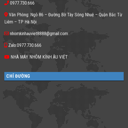
sáng
𝐒𝐚̣𝐧
0977.730.666
màu
tối
𝐍𝐞̂𝐧
ứng
tăm
𝐋𝐮̛̣𝐚
dụng
𝐂𝐡𝐨̣𝐧
Văn Phòng: Ngõ 86 – Đường Bờ Tây Sông Nhuệ – Quận Bắc Từ
đa
𝐆𝐚̣𝐜𝐡
dạng
𝐊𝐢́𝐧𝐡
Liêm – TP Hà Nội
cho
𝐓𝐫𝐨𝐧𝐠
không
𝐓𝐡𝐢𝐞̂́𝐭
gian
𝐊𝐞̂́?
nhomkinhauviet8888@gmail.com
sống
Zalo:0977.730.666
NHÀ MÁY NHÔM KÍNH ÂU VIỆT
CHỈ ĐƯỜNG