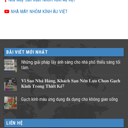
NHÀ MÁY NHÔM KÍNH ÂU VIỆT
BÀI VIẾT MỚI NHẤT
Những giải pháp lấy ánh sáng cho nhà phố thiếu sáng tối
tăm
Không
có
𝐕𝐢̀ 𝐒𝐚𝐨 𝐍𝐡𝐚̀ 𝐇𝐚̀𝐧𝐠, 𝐊𝐡𝐚́𝐜𝐡 𝐒𝐚̣𝐧 𝐍𝐞̂𝐧 𝐋𝐮̛̣𝐚 𝐂𝐡𝐨̣𝐧 𝐆𝐚̣𝐜𝐡
bình
luận
𝐊𝐢́𝐧𝐡 𝐓𝐫𝐨𝐧𝐠 𝐓𝐡𝐢𝐞̂́𝐭 𝐊𝐞̂́?
ở
Những
Không
giải
có
Gạch kính màu ứng dụng đa dạng cho không gian sống
pháp
bình
lấy
luận
Không
ánh
ở
có
sáng
𝐕𝐢̀
bình
cho
𝐒𝐚𝐨
luận
nhà
𝐍𝐡𝐚̀
ở
phố
𝐇𝐚̀𝐧𝐠,
LIÊN HỆ
Gạch
thiếu
𝐊𝐡𝐚́𝐜𝐡
kính