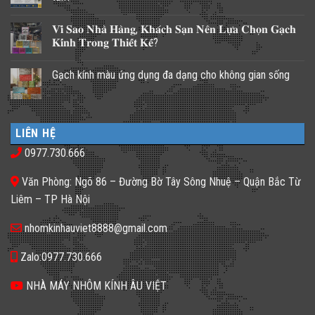
Không
có
𝐕𝐢̀ 𝐒𝐚𝐨 𝐍𝐡𝐚̀ 𝐇𝐚̀𝐧𝐠, 𝐊𝐡𝐚́𝐜𝐡 𝐒𝐚̣𝐧 𝐍𝐞̂𝐧 𝐋𝐮̛̣𝐚 𝐂𝐡𝐨̣𝐧 𝐆𝐚̣𝐜𝐡
bình
luận
𝐊𝐢́𝐧𝐡 𝐓𝐫𝐨𝐧𝐠 𝐓𝐡𝐢𝐞̂́𝐭 𝐊𝐞̂́?
ở
Những
Không
giải
có
Gạch kính màu ứng dụng đa dạng cho không gian sống
pháp
bình
lấy
luận
Không
ánh
ở
có
sáng
𝐕𝐢̀
bình
cho
𝐒𝐚𝐨
luận
nhà
𝐍𝐡𝐚̀
ở
phố
𝐇𝐚̀𝐧𝐠,
LIÊN HỆ
Gạch
thiếu
𝐊𝐡𝐚́𝐜𝐡
kính
sáng
𝐒𝐚̣𝐧
0977.730.666
màu
tối
𝐍𝐞̂𝐧
ứng
tăm
𝐋𝐮̛̣𝐚
dụng
𝐂𝐡𝐨̣𝐧
Văn Phòng: Ngõ 86 – Đường Bờ Tây Sông Nhuệ – Quận Bắc Từ
đa
𝐆𝐚̣𝐜𝐡
dạng
𝐊𝐢́𝐧𝐡
Liêm – TP Hà Nội
cho
𝐓𝐫𝐨𝐧𝐠
không
𝐓𝐡𝐢𝐞̂́𝐭
gian
𝐊𝐞̂́?
nhomkinhauviet8888@gmail.com
sống
Zalo:0977.730.666
NHÀ MÁY NHÔM KÍNH ÂU VIỆT