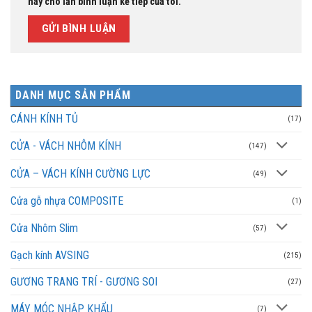
này cho lần bình luận kế tiếp của tôi.
DANH MỤC SẢN PHẨM
CÁNH KÍNH TỦ
(17)
CỬA - VÁCH NHÔM KÍNH
(147)
CỬA – VÁCH KÍNH CƯỜNG LỰC
(49)
Cửa gỗ nhựa COMPOSITE
(1)
Cửa Nhôm Slim
(57)
Gạch kính AVSING
(215)
GƯƠNG TRANG TRÍ - GƯƠNG SOI
(27)
MÁY MÓC NHẬP KHẨU
(7)