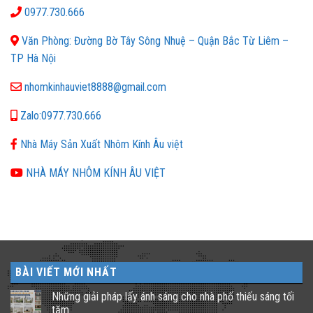
0977.730.666
Văn Phòng: Đường Bờ Tây Sông Nhuệ – Quận Bắc Từ Liêm –
TP Hà Nội
nhomkinhauviet8888@gmail.com
Zalo:0977.730.666
Nhà Máy Sản Xuất Nhôm Kính Âu việt
NHÀ MÁY NHÔM KÍNH ÂU VIỆT
BÀI VIẾT MỚI NHẤT
Những giải pháp lấy ánh sáng cho nhà phố thiếu sáng tối
tăm