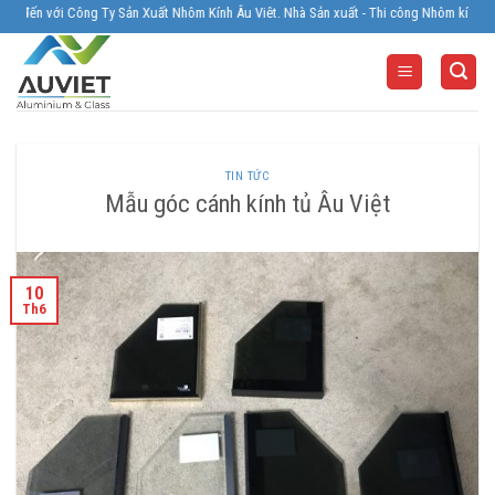
Skip
ến với Công Ty Sản Xuất Nhôm Kính Âu Viêt. Nhà Sản xuất - Thi công Nhôm kính uy tín,
to
content
TIN TỨC
Mẫu góc cánh kính tủ Âu Việt
10
Th6