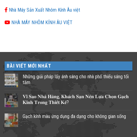
Nhà Máy Sản Xuất Nhôm Kính Âu việt
NHÀ MÁY NHÔM KÍNH ÂU VIỆT
BÀI VIẾT MỚI NHẤT
Những giải pháp lấy ánh sáng cho nhà phố thiếu sáng tối
tăm
Không
có
𝐕𝐢̀ 𝐒𝐚𝐨 𝐍𝐡𝐚̀ 𝐇𝐚̀𝐧𝐠, 𝐊𝐡𝐚́𝐜𝐡 𝐒𝐚̣𝐧 𝐍𝐞̂𝐧 𝐋𝐮̛̣𝐚 𝐂𝐡𝐨̣𝐧 𝐆𝐚̣𝐜𝐡
bình
luận
𝐊𝐢́𝐧𝐡 𝐓𝐫𝐨𝐧𝐠 𝐓𝐡𝐢𝐞̂́𝐭 𝐊𝐞̂́?
ở
Những
Không
giải
có
Gạch kính màu ứng dụng đa dạng cho không gian sống
pháp
bình
lấy
luận
Không
ánh
ở
có
sáng
𝐕𝐢̀
bình
cho
𝐒𝐚𝐨
luận
nhà
𝐍𝐡𝐚̀