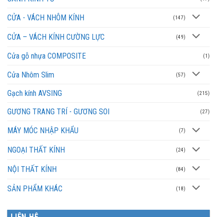
CỬA - VÁCH NHÔM KÍNH
(147)
CỬA – VÁCH KÍNH CƯỜNG LỰC
(49)
Cửa gỗ nhựa COMPOSITE
(1)
Cửa Nhôm Slim
(57)
Gạch kính AVSING
(215)
GƯƠNG TRANG TRÍ - GƯƠNG SOI
(27)
MÁY MÓC NHẬP KHẨU
(7)
NGOẠI THẤT KÍNH
(24)
NỘI THẤT KÍNH
(84)
SẢN PHẨM KHÁC
(18)
LIÊN HỆ