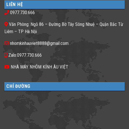
ở
phố
𝐇𝐚̀𝐧𝐠,
LIÊN HỆ
Gạch
thiếu
𝐊𝐡𝐚́𝐜𝐡
kính
sáng
𝐒𝐚̣𝐧
0977.730.666
màu
tối
𝐍𝐞̂𝐧
ứng
tăm
𝐋𝐮̛̣𝐚
dụng
𝐂𝐡𝐨̣𝐧
Văn Phòng: Ngõ 86 – Đường Bờ Tây Sông Nhuệ – Quận Bắc Từ
đa
𝐆𝐚̣𝐜𝐡
dạng
𝐊𝐢́𝐧𝐡
Liêm – TP Hà Nội
cho
𝐓𝐫𝐨𝐧𝐠
không
𝐓𝐡𝐢𝐞̂́𝐭
gian
𝐊𝐞̂́?
nhomkinhauviet8888@gmail.com
sống
Zalo:0977.730.666
NHÀ MÁY NHÔM KÍNH ÂU VIỆT
CHỈ ĐƯỜNG