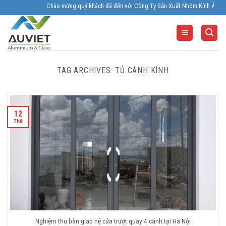
Skip
Chào mừng quý khách đã đến với Công Ty Sản Xuất Nhôm Kính Âu Viêt. Nhà
to
content
TAG ARCHIVES:
TỦ CÁNH KÍNH
12
Th8
Nghiệm thu bàn giao hệ cửa trượt quay 4 cánh tại Hà Nội