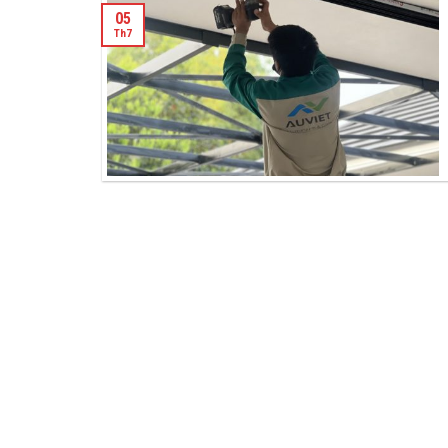
05
Th7