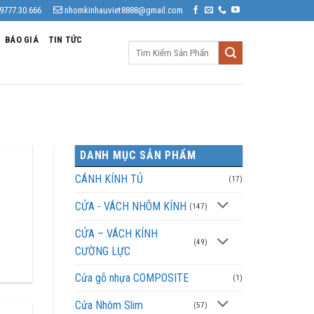
9777.30.666
nhomkinhauviet8888@gmail.com
BÁO GIÁ
TIN TỨC
Tìm
kiếm:
DANH MỤC SẢN PHẨM
CÁNH KÍNH TỦ
(17)
CỬA - VÁCH NHÔM KÍNH
(147)
CỬA – VÁCH KÍNH
(49)
CƯỜNG LỰC
Cửa gỗ nhựa COMPOSITE
(1)
Cửa Nhôm Slim
(57)