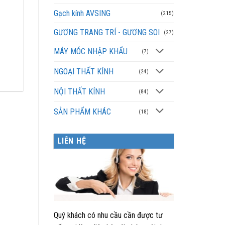
Gạch kính AVSING
(215)
GƯƠNG TRANG TRÍ - GƯƠNG SOI
(27)
MÁY MÓC NHẬP KHẨU
(7)
NGOẠI THẤT KÍNH
(24)
NỘI THẤT KÍNH
(84)
SẢN PHẨM KHÁC
(18)
LIÊN HỆ
Quý khách có nhu cầu cần được tư