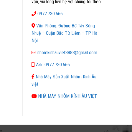
vấn, vui lòng liên hệ với chúng tôi theo:
0977.730.666
Văn Phòng: Đường Bờ Tây Sông
Nhuệ – Quận Bắc Từ Liêm – TP Hà
Nội
nhomkinhauviet8888@gmail.com
Zalo:0977.730.666
Nhà Máy Sản Xuất Nhôm Kính Âu
việt
NHÀ MÁY NHÔM KÍNH ÂU VIỆT