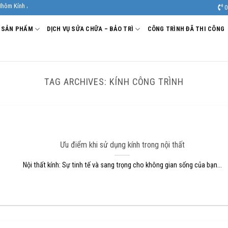
nh Âu Viêt. Nhà Sản xuất - Thi công Nhôm kính uy tín, chất lượng.
0
SẢN PHẨM
DỊCH VỤ SỬA CHỮA – BẢO TRÌ
CÔNG TRÌNH ĐÃ THI CÔNG
TAG ARCHIVES:
KÍNH CÔNG TRÌNH
Ưu điểm khi sử dụng kính trong nội thất
Nội thất kính: Sự tinh tế và sang trọng cho không gian sống của bạn...