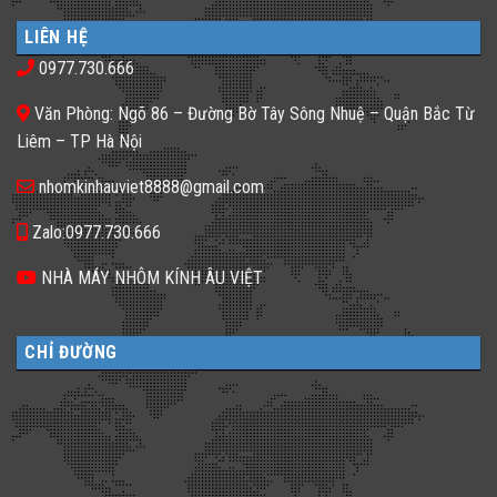
cho
𝐒𝐚𝐨
luận
nhà
𝐍𝐡𝐚̀
ở
phố
𝐇𝐚̀𝐧𝐠,
LIÊN HỆ
Gạch
thiếu
𝐊𝐡𝐚́𝐜𝐡
kính
sáng
𝐒𝐚̣𝐧
0977.730.666
màu
tối
𝐍𝐞̂𝐧
ứng
tăm
𝐋𝐮̛̣𝐚
dụng
𝐂𝐡𝐨̣𝐧
Văn Phòng: Ngõ 86 – Đường Bờ Tây Sông Nhuệ – Quận Bắc Từ
đa
𝐆𝐚̣𝐜𝐡
dạng
𝐊𝐢́𝐧𝐡
Liêm – TP Hà Nội
cho
𝐓𝐫𝐨𝐧𝐠
không
𝐓𝐡𝐢𝐞̂́𝐭
gian
𝐊𝐞̂́?
nhomkinhauviet8888@gmail.com
sống
Zalo:0977.730.666
NHÀ MÁY NHÔM KÍNH ÂU VIỆT
CHỈ ĐƯỜNG