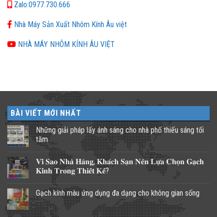
Zalo:0977.730.666
Nhà Máy Sản Xuất Nhôm Kính Âu việt
NHÀ MÁY NHÔM KÍNH ÂU VIỆT
BÀI VIẾT MỚI NHẤT
Những giải pháp lấy ánh sáng cho nhà phố thiếu sáng tối
tăm
Không
có
𝐕𝐢̀ 𝐒𝐚𝐨 𝐍𝐡𝐚̀ 𝐇𝐚̀𝐧𝐠, 𝐊𝐡𝐚́𝐜𝐡 𝐒𝐚̣𝐧 𝐍𝐞̂𝐧 𝐋𝐮̛̣𝐚 𝐂𝐡𝐨̣𝐧 𝐆𝐚̣𝐜𝐡
bình
luận
𝐊𝐢́𝐧𝐡 𝐓𝐫𝐨𝐧𝐠 𝐓𝐡𝐢𝐞̂́𝐭 𝐊𝐞̂́?
ở
Những
Không
giải
có
Gạch kính màu ứng dụng đa dạng cho không gian sống
pháp
bình
lấy
luận
Không
ánh
ở
có
sáng
𝐕𝐢̀
bình