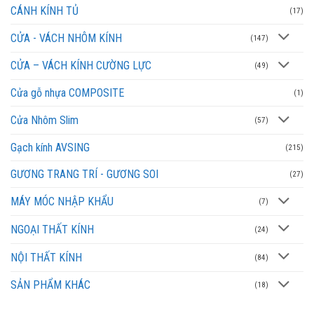
CÁNH KÍNH TỦ
(17)
CỬA - VÁCH NHÔM KÍNH
(147)
CỬA – VÁCH KÍNH CƯỜNG LỰC
(49)
Cửa gỗ nhựa COMPOSITE
(1)
Cửa Nhôm Slim
(57)
Gạch kính AVSING
(215)
GƯƠNG TRANG TRÍ - GƯƠNG SOI
(27)
MÁY MÓC NHẬP KHẨU
(7)
NGOẠI THẤT KÍNH
(24)
NỘI THẤT KÍNH
(84)
SẢN PHẨM KHÁC
(18)