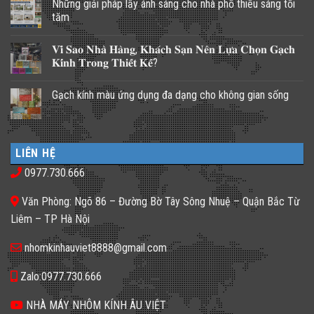
Những giải pháp lấy ánh sáng cho nhà phố thiếu sáng tối
tăm
Không
có
𝐕𝐢̀ 𝐒𝐚𝐨 𝐍𝐡𝐚̀ 𝐇𝐚̀𝐧𝐠, 𝐊𝐡𝐚́𝐜𝐡 𝐒𝐚̣𝐧 𝐍𝐞̂𝐧 𝐋𝐮̛̣𝐚 𝐂𝐡𝐨̣𝐧 𝐆𝐚̣𝐜𝐡
bình
luận
𝐊𝐢́𝐧𝐡 𝐓𝐫𝐨𝐧𝐠 𝐓𝐡𝐢𝐞̂́𝐭 𝐊𝐞̂́?
ở
Những
Không
giải
có
Gạch kính màu ứng dụng đa dạng cho không gian sống
pháp
bình
lấy
luận
Không
ánh
ở
có
sáng
𝐕𝐢̀
bình
cho
𝐒𝐚𝐨
luận
nhà
𝐍𝐡𝐚̀
ở
phố
𝐇𝐚̀𝐧𝐠,
LIÊN HỆ
Gạch
thiếu
𝐊𝐡𝐚́𝐜𝐡
kính
sáng
𝐒𝐚̣𝐧
0977.730.666
màu
tối
𝐍𝐞̂𝐧
ứng
tăm
𝐋𝐮̛̣𝐚
dụng
𝐂𝐡𝐨̣𝐧
Văn Phòng: Ngõ 86 – Đường Bờ Tây Sông Nhuệ – Quận Bắc Từ
đa
𝐆𝐚̣𝐜𝐡
dạng
𝐊𝐢́𝐧𝐡
Liêm – TP Hà Nội
cho
𝐓𝐫𝐨𝐧𝐠
không
𝐓𝐡𝐢𝐞̂́𝐭
gian
𝐊𝐞̂́?
nhomkinhauviet8888@gmail.com
sống
Zalo:0977.730.666
NHÀ MÁY NHÔM KÍNH ÂU VIỆT