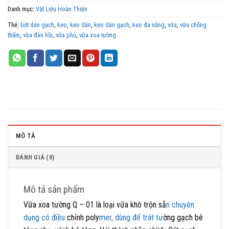
Danh mục:
Vật Liệu Hoàn Thiện
Thẻ:
bột dán gạch
,
keo
,
keo dán
,
keo dán gạch
,
keo đa năng
,
vữa
,
vữa chống
thấm
,
vữa đàn hồi
,
vữa phủ
,
vữa xoa tường
MÔ TẢ
ĐÁNH GIÁ (0)
Mô tả sản phẩm
Vữa xoa tường Q – 01 là loại vữa khô trộn sẵ
n chuyên
dụng có điều
chỉnh poly
mer, dùng để trát tư
ờng gạch bê