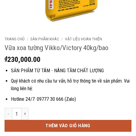
TRANG CHỦ
/
SẢN PHẨM KHÁC
/
VẬT LIỆU HOÀN THIỆN
Vữa xoa tường Vikko/Victory 40kg/bao
₫
230,000.00
SẢN PHẨM TỪ TÂM - NÂNG TẦM CHẤT LƯỢNG
Quý khách có nhu cầu tư vấn, hỗ trợ thông tin về sản phẩm. Vui
lòng liên hệ:
Hotline 24/7: 09777 30 666 (Zalo)
Vữa xoa tường Vikko/Victory 40kg/bao số lượng
THÊM VÀO GIỎ HÀNG