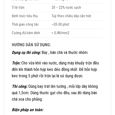
Tỉ lệ trộn
20 – 22% nước sạch
Định mức tiêu thụ
Tuỳ theo chiều dày cần trát.
Thời gian công tác
~20-30 phút
Cường độ bám dính
> 0,4N/mm2
HƯỚNG DẪN SỬ DỤNG:
Dụng cụ thi công:
Bay , bàn chà và thước nhôm.
Trộn:
Cho vữa khô vào nước, dùng máy khuấy trộn đều
đến khi thành hỗn hợp keo dẻo đồng nhất. Để hỗn hợp
keo trong 5 phút rồi trộn lại là sử dụng được.
Thi công:
Dùng bay trát lên tường , mỗi lớp dày không
quá 1,5cm. Dùng thước gạt cho đều, sau đó dùng bàn
chà xoa cho phẳng.
Biện pháp an toàn: