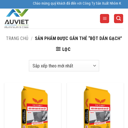
Skip
Chào mừng quý khách đã đến với Công Ty Sản Xuất Nhôm Kính Âu Viê
to
content
TRANG CHỦ
/
SẢN PHẨM ĐƯỢC GẮN THẺ “BỘT DÁN GẠCH”
LỌC