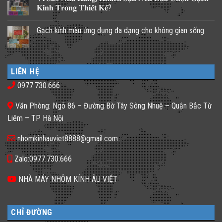
luận
𝐊𝐢́𝐧𝐡 𝐓𝐫𝐨𝐧𝐠 𝐓𝐡𝐢𝐞̂́𝐭 𝐊𝐞̂́?
ở
Những
Không
giải
có
Gạch kính màu ứng dụng đa dạng cho không gian sống
pháp
bình
lấy
luận
Không
ánh
ở
có
sáng
𝐕𝐢̀
bình
cho
𝐒𝐚𝐨
luận
nhà
𝐍𝐡𝐚̀
ở
phố
𝐇𝐚̀𝐧𝐠,
LIÊN HỆ
Gạch
thiếu
𝐊𝐡𝐚́𝐜𝐡
kính
sáng
𝐒𝐚̣𝐧
0977.730.666
màu
tối
𝐍𝐞̂𝐧
ứng
tăm
𝐋𝐮̛̣𝐚
dụng
𝐂𝐡𝐨̣𝐧
Văn Phòng: Ngõ 86 – Đường Bờ Tây Sông Nhuệ – Quận Bắc Từ
đa
𝐆𝐚̣𝐜𝐡
dạng
𝐊𝐢́𝐧𝐡
Liêm – TP Hà Nội
cho
𝐓𝐫𝐨𝐧𝐠
không
𝐓𝐡𝐢𝐞̂́𝐭
gian
𝐊𝐞̂́?
nhomkinhauviet8888@gmail.com
sống
Zalo:0977.730.666
NHÀ MÁY NHÔM KÍNH ÂU VIỆT
CHỈ ĐƯỜNG