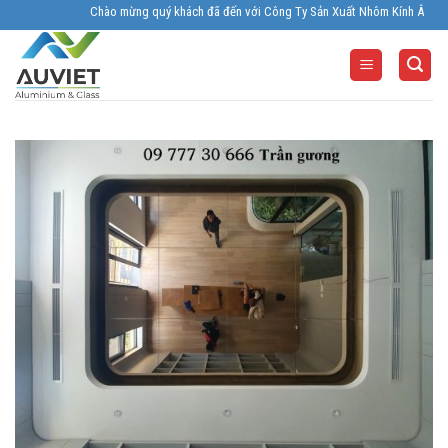
Skip
Chào mừng quý khách đã đến với Công Ty Sản Xuất Nhôm Kính Âu Viêt. Nhà S
to
content