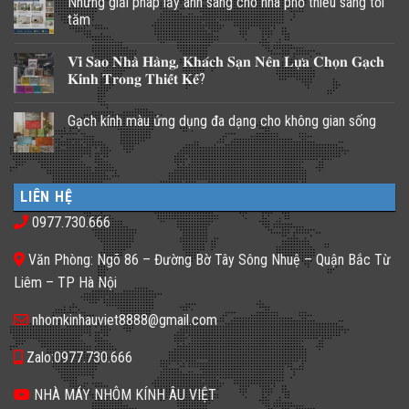
Những giải pháp lấy ánh sáng cho nhà phố thiếu sáng tối
tăm
Không
có
𝐕𝐢̀ 𝐒𝐚𝐨 𝐍𝐡𝐚̀ 𝐇𝐚̀𝐧𝐠, 𝐊𝐡𝐚́𝐜𝐡 𝐒𝐚̣𝐧 𝐍𝐞̂𝐧 𝐋𝐮̛̣𝐚 𝐂𝐡𝐨̣𝐧 𝐆𝐚̣𝐜𝐡
bình
luận
𝐊𝐢́𝐧𝐡 𝐓𝐫𝐨𝐧𝐠 𝐓𝐡𝐢𝐞̂́𝐭 𝐊𝐞̂́?
ở
Những
Không
giải
có
Gạch kính màu ứng dụng đa dạng cho không gian sống
pháp
bình
lấy
luận
Không
ánh
ở
có
sáng
𝐕𝐢̀
bình
cho
𝐒𝐚𝐨
luận
nhà
𝐍𝐡𝐚̀
ở
phố
𝐇𝐚̀𝐧𝐠,
LIÊN HỆ
Gạch
thiếu
𝐊𝐡𝐚́𝐜𝐡
kính
sáng
𝐒𝐚̣𝐧
0977.730.666
màu
tối
𝐍𝐞̂𝐧
ứng
tăm
𝐋𝐮̛̣𝐚
dụng
𝐂𝐡𝐨̣𝐧
Văn Phòng: Ngõ 86 – Đường Bờ Tây Sông Nhuệ – Quận Bắc Từ
đa
𝐆𝐚̣𝐜𝐡
dạng
𝐊𝐢́𝐧𝐡
Liêm – TP Hà Nội
cho
𝐓𝐫𝐨𝐧𝐠
không
𝐓𝐡𝐢𝐞̂́𝐭
gian
𝐊𝐞̂́?
nhomkinhauviet8888@gmail.com
sống
Zalo:0977.730.666
NHÀ MÁY NHÔM KÍNH ÂU VIỆT