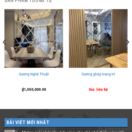
SẢN PHẨM TƯƠNG TỰ
Gương Nghệ Thuật
Gương ghép trang trí
₫
1,550,000.00
Giá: liên hệ
BÀI VIẾT MỚI NHẤT