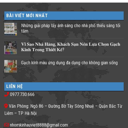
BÀI VIẾT MỚI NHẤT
Những giải pháp lấy ánh sáng cho nhà phố thiếu sáng tối
tăm
Không
có
𝐕𝐢̀ 𝐒𝐚𝐨 𝐍𝐡𝐚̀ 𝐇𝐚̀𝐧𝐠, 𝐊𝐡𝐚́𝐜𝐡 𝐒𝐚̣𝐧 𝐍𝐞̂𝐧 𝐋𝐮̛̣𝐚 𝐂𝐡𝐨̣𝐧 𝐆𝐚̣𝐜𝐡
bình
luận
𝐊𝐢́𝐧𝐡 𝐓𝐫𝐨𝐧𝐠 𝐓𝐡𝐢𝐞̂́𝐭 𝐊𝐞̂́?
ở
Những
Không
giải
có
Gạch kính màu ứng dụng đa dạng cho không gian sống
pháp
bình
lấy
luận
Không
ánh
ở
có
sáng
𝐕𝐢̀
bình
cho
𝐒𝐚𝐨
luận
nhà
𝐍𝐡𝐚̀
ở
phố
𝐇𝐚̀𝐧𝐠,
LIÊN HỆ
Gạch
thiếu
𝐊𝐡𝐚́𝐜𝐡
kính
sáng
𝐒𝐚̣𝐧
0977.730.666
màu
tối
𝐍𝐞̂𝐧
ứng
tăm
𝐋𝐮̛̣𝐚
dụng
𝐂𝐡𝐨̣𝐧
Văn Phòng: Ngõ 86 – Đường Bờ Tây Sông Nhuệ – Quận Bắc Từ
đa
𝐆𝐚̣𝐜𝐡
dạng
𝐊𝐢́𝐧𝐡
Liêm – TP Hà Nội
cho
𝐓𝐫𝐨𝐧𝐠
không
𝐓𝐡𝐢𝐞̂́𝐭
gian
𝐊𝐞̂́?
nhomkinhauviet8888@gmail.com
sống