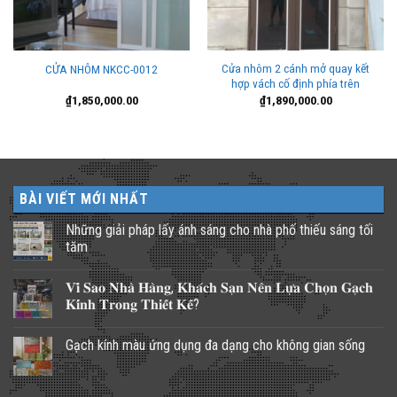
Cửa nhôm 2 cánh mở quay kết
CỬA NHÔM NKCC-0012
hợp vách cố định phía trên
₫
1,850,000.00
₫
1,890,000.00
BÀI VIẾT MỚI NHẤT
Những giải pháp lấy ánh sáng cho nhà phố thiếu sáng tối
tăm
Không
có
𝐕𝐢̀ 𝐒𝐚𝐨 𝐍𝐡𝐚̀ 𝐇𝐚̀𝐧𝐠, 𝐊𝐡𝐚́𝐜𝐡 𝐒𝐚̣𝐧 𝐍𝐞̂𝐧 𝐋𝐮̛̣𝐚 𝐂𝐡𝐨̣𝐧 𝐆𝐚̣𝐜𝐡
bình
luận
𝐊𝐢́𝐧𝐡 𝐓𝐫𝐨𝐧𝐠 𝐓𝐡𝐢𝐞̂́𝐭 𝐊𝐞̂́?
ở
Những
Không
giải
có
Gạch kính màu ứng dụng đa dạng cho không gian sống
pháp
bình
lấy
luận
Không
ánh
ở
có
sáng
𝐕𝐢̀
bình
cho
𝐒𝐚𝐨