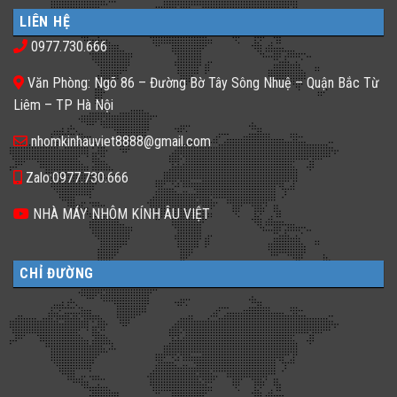
luận
nhà
𝐍𝐡𝐚̀
ở
phố
𝐇𝐚̀𝐧𝐠,
LIÊN HỆ
Gạch
thiếu
𝐊𝐡𝐚́𝐜𝐡
kính
sáng
𝐒𝐚̣𝐧
0977.730.666
màu
tối
𝐍𝐞̂𝐧
ứng
tăm
𝐋𝐮̛̣𝐚
dụng
𝐂𝐡𝐨̣𝐧
Văn Phòng: Ngõ 86 – Đường Bờ Tây Sông Nhuệ – Quận Bắc Từ
đa
𝐆𝐚̣𝐜𝐡
dạng
𝐊𝐢́𝐧𝐡
Liêm – TP Hà Nội
cho
𝐓𝐫𝐨𝐧𝐠
không
𝐓𝐡𝐢𝐞̂́𝐭
gian
𝐊𝐞̂́?
nhomkinhauviet8888@gmail.com
sống
Zalo:0977.730.666
NHÀ MÁY NHÔM KÍNH ÂU VIỆT
CHỈ ĐƯỜNG