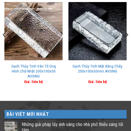
Gạch Thủy Tinh Vân Tổ Ong
Gạch Thủy Tinh Mặt Băng Chảy
Hình Chữ Nhật 200x100x50
200x100x50mm AVSING
AVSING
Giá: liên hệ
Giá: liên hệ
BÀI VIẾT MỚI NHẤT
Những giải pháp lấy ánh sáng cho nhà phố thiếu sáng tối
tăm