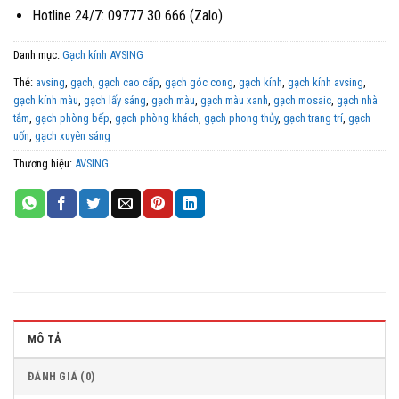
Hotline 24/7: 09777 30 666 (Zalo)
Danh mục:
Gạch kính AVSING
Thẻ:
avsing
,
gạch
,
gạch cao cấp
,
gạch góc cong
,
gạch kính
,
gạch kính avsing
,
gạch kính màu
,
gạch lấy sáng
,
gạch màu
,
gạch màu xanh
,
gạch mosaic
,
gạch nhà
tắm
,
gạch phòng bếp
,
gạch phòng khách
,
gạch phong thủy
,
gạch trang trí
,
gạch
uốn
,
gạch xuyên sáng
Thương hiệu:
AVSING
MÔ TẢ
ĐÁNH GIÁ (0)