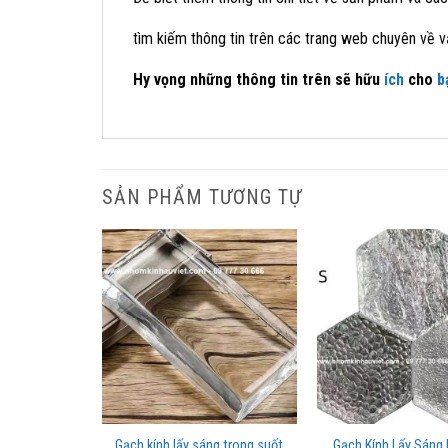
tìm kiếm thông tin trên các trang web chuyên về vậ
Hy vọng những thông tin trên sẽ hữu
ích
cho
b
SẢN PHẨM TƯƠNG TỰ
ặt Băng Chảy
Gạch kính lấy sáng trong suốt
Gạch Kính Lấy Sáng 