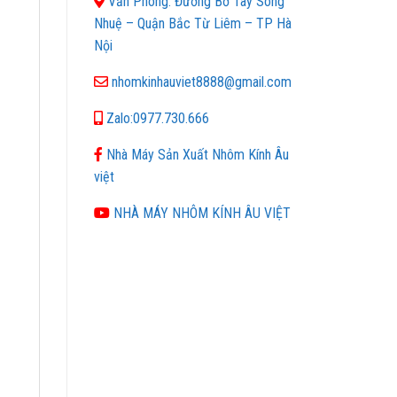
Văn Phòng: Đường Bờ Tây Sông
Nhuệ – Quận Bắc Từ Liêm – TP Hà
Nội
nhomkinhauviet8888@gmail.com
Zalo:0977.730.666
Nhà Máy Sản Xuất Nhôm Kính Âu
việt
NHÀ MÁY NHÔM KÍNH ÂU VIỆT