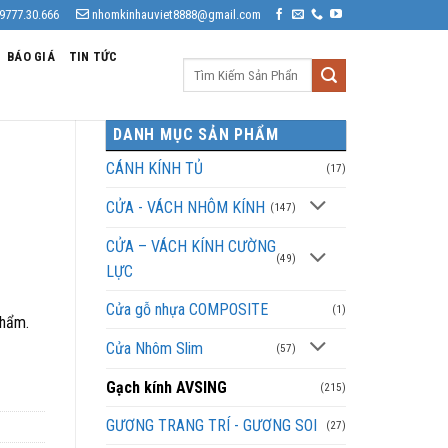
9777.30.666
nhomkinhauviet8888@gmail.com
BÁO GIÁ
TIN TỨC
Tìm
kiếm:
DANH MỤC SẢN PHẨM
CÁNH KÍNH TỦ
(17)
CỬA - VÁCH NHÔM KÍNH
(147)
CỬA – VÁCH KÍNH CƯỜNG
(49)
LỰC
Cửa gỗ nhựa COMPOSITE
(1)
phẩm.
Cửa Nhôm Slim
(57)
Gạch kính AVSING
(215)
GƯƠNG TRANG TRÍ - GƯƠNG SOI
(27)