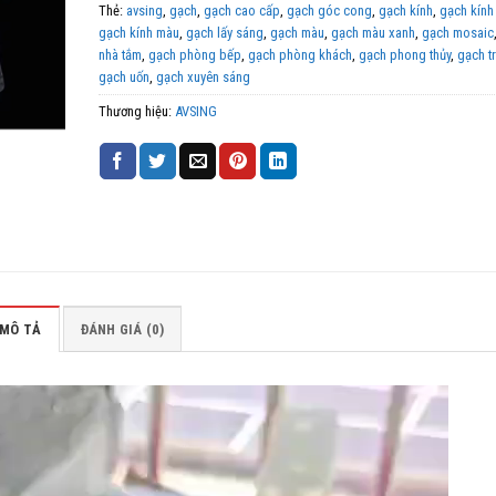
Thẻ:
avsing
,
gạch
,
gạch cao cấp
,
gạch góc cong
,
gạch kính
,
gạch kính
gạch kính màu
,
gạch lấy sáng
,
gạch màu
,
gạch màu xanh
,
gạch mosaic
nhà tắm
,
gạch phòng bếp
,
gạch phòng khách
,
gạch phong thủy
,
gạch tr
gạch uốn
,
gạch xuyên sáng
Thương hiệu:
AVSING
MÔ TẢ
ĐÁNH GIÁ (0)