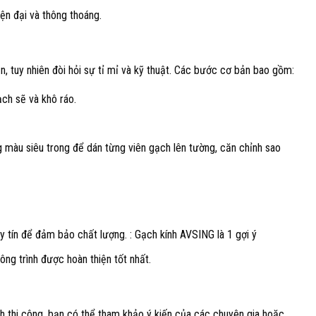
ện đại và thông thoáng.
n, tuy nhiên đòi hỏi sự tỉ mỉ và kỹ thuật. Các bước cơ bản bao gồm:
ch sẽ và khô ráo.
màu siêu trong để dán từng viên gạch lên tường, căn chỉnh sao
 tín để đảm bảo chất lượng. : Gạch kính AVSING là 1 gợi ý
ng trình được hoàn thiện tốt nhất.
ch thi công, bạn có thể tham khảo ý kiến của các chuyên gia hoặc