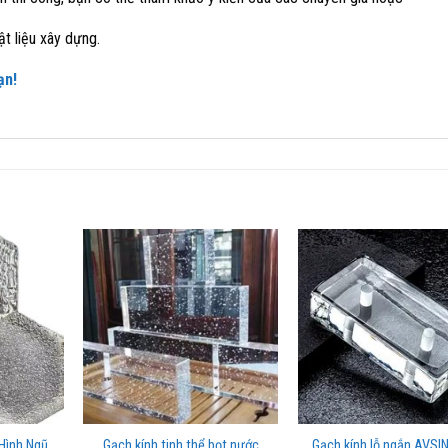
t liệu xây dựng.
ạn!
Hình Ngũ
Gạch kính tinh thể bọt nước
Gạch kính lỗ ngắn AVSI