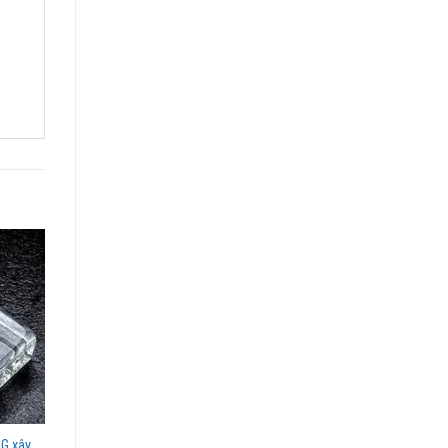
NG xây