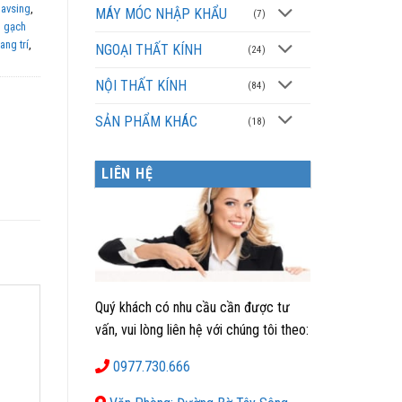
 avsing
,
MÁY MÓC NHẬP KHẨU
(7)
,
gạch
ang trí
,
NGOẠI THẤT KÍNH
(24)
NỘI THẤT KÍNH
(84)
SẢN PHẨM KHÁC
(18)
LIÊN HỆ
Quý khách có nhu cầu cần được tư
vấn, vui lòng liên hệ với chúng tôi theo:
0977.730.666