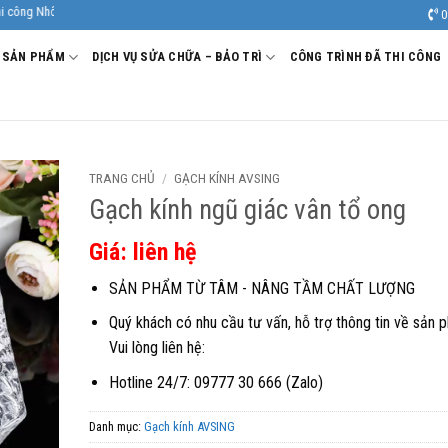
nh uy tín, chất lượng.
0
SẢN PHẨM
DỊCH VỤ SỬA CHỮA – BẢO TRÌ
CÔNG TRÌNH ĐÃ THI CÔNG
TRANG CHỦ
/
GẠCH KÍNH AVSING
Gạch kính ngũ giác vân tổ ong
Giá: liên hệ
SẢN PHẨM TỪ TÂM - NÂNG TẦM CHẤT LƯỢNG
Quý khách có nhu cầu tư vấn, hỗ trợ thông tin về sản 
Vui lòng liên hệ:
Hotline 24/7: 09777 30 666 (Zalo)
Danh mục:
Gạch kính AVSING