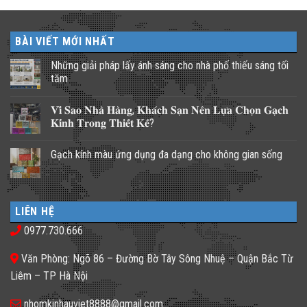
BÀI VIẾT MỚI NHẤT
Những giải pháp lấy ánh sáng cho nhà phố thiếu sáng tối
tăm
Không
có
𝐕𝐢̀ 𝐒𝐚𝐨 𝐍𝐡𝐚̀ 𝐇𝐚̀𝐧𝐠, 𝐊𝐡𝐚́𝐜𝐡 𝐒𝐚̣𝐧 𝐍𝐞̂𝐧 𝐋𝐮̛̣𝐚 𝐂𝐡𝐨̣𝐧 𝐆𝐚̣𝐜𝐡
bình
luận
𝐊𝐢́𝐧𝐡 𝐓𝐫𝐨𝐧𝐠 𝐓𝐡𝐢𝐞̂́𝐭 𝐊𝐞̂́?
ở
Những
Không
giải
có
Gạch kính màu ứng dụng đa dạng cho không gian sống
pháp
bình
lấy
luận
Không
ánh
ở
có
sáng
𝐕𝐢̀
bình
cho
𝐒𝐚𝐨
luận
nhà
𝐍𝐡𝐚̀
ở
phố
𝐇𝐚̀𝐧𝐠,
LIÊN HỆ
Gạch
thiếu
𝐊𝐡𝐚́𝐜𝐡
kính
sáng
𝐒𝐚̣𝐧
0977.730.666
màu
tối
𝐍𝐞̂𝐧
ứng
tăm
𝐋𝐮̛̣𝐚
dụng
𝐂𝐡𝐨̣𝐧
Văn Phòng: Ngõ 86 – Đường Bờ Tây Sông Nhuệ – Quận Bắc Từ
đa
𝐆𝐚̣𝐜𝐡
dạng
𝐊𝐢́𝐧𝐡
Liêm – TP Hà Nội
cho
𝐓𝐫𝐨𝐧𝐠
không
𝐓𝐡𝐢𝐞̂́𝐭
gian
𝐊𝐞̂́?
nhomkinhauviet8888@gmail.com
sống