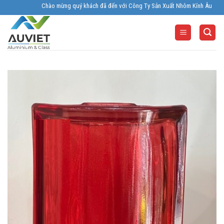
Skip
Chào mừng quý khách đã đến với Công Ty Sản Xuất Nhôm Kính Âu Viêt. Nhà Sản
to
content