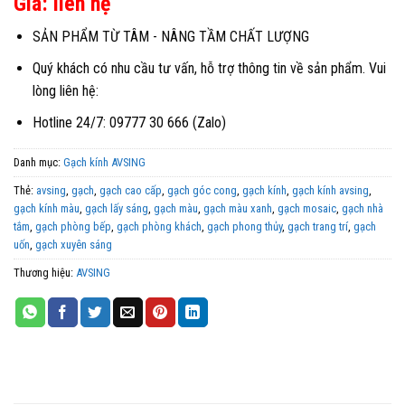
Giá: liên hệ
SẢN PHẨM TỪ TÂM - NÂNG TẦM CHẤT LƯỢNG
Quý khách có nhu cầu tư vấn, hỗ trợ thông tin về sản phẩm. Vui
lòng liên hệ:
Hotline 24/7: 09777 30 666 (Zalo)
Danh mục:
Gạch kính AVSING
Thẻ:
avsing
,
gạch
,
gạch cao cấp
,
gạch góc cong
,
gạch kính
,
gạch kính avsing
,
gạch kính màu
,
gạch lấy sáng
,
gạch màu
,
gạch màu xanh
,
gạch mosaic
,
gạch nhà
tắm
,
gạch phòng bếp
,
gạch phòng khách
,
gạch phong thủy
,
gạch trang trí
,
gạch
uốn
,
gạch xuyên sáng
Thương hiệu:
AVSING