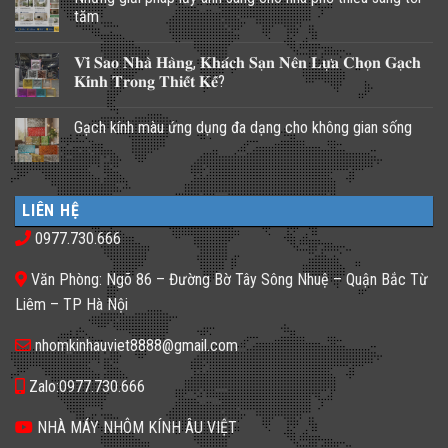
tăm
Không
có
𝐕𝐢̀ 𝐒𝐚𝐨 𝐍𝐡𝐚̀ 𝐇𝐚̀𝐧𝐠, 𝐊𝐡𝐚́𝐜𝐡 𝐒𝐚̣𝐧 𝐍𝐞̂𝐧 𝐋𝐮̛̣𝐚 𝐂𝐡𝐨̣𝐧 𝐆𝐚̣𝐜𝐡
bình
luận
𝐊𝐢́𝐧𝐡 𝐓𝐫𝐨𝐧𝐠 𝐓𝐡𝐢𝐞̂́𝐭 𝐊𝐞̂́?
ở
Những
Không
giải
có
Gạch kính màu ứng dụng đa dạng cho không gian sống
pháp
bình
lấy
luận
Không
ánh
ở
có
sáng
𝐕𝐢̀
bình
cho
𝐒𝐚𝐨
luận
nhà
𝐍𝐡𝐚̀
ở
phố
𝐇𝐚̀𝐧𝐠,
LIÊN HỆ
Gạch
thiếu
𝐊𝐡𝐚́𝐜𝐡
kính
sáng
𝐒𝐚̣𝐧
0977.730.666
màu
tối
𝐍𝐞̂𝐧
ứng
tăm
𝐋𝐮̛̣𝐚
dụng
𝐂𝐡𝐨̣𝐧
Văn Phòng: Ngõ 86 – Đường Bờ Tây Sông Nhuệ – Quận Bắc Từ
đa
𝐆𝐚̣𝐜𝐡
dạng
𝐊𝐢́𝐧𝐡
Liêm – TP Hà Nội
cho
𝐓𝐫𝐨𝐧𝐠
không
𝐓𝐡𝐢𝐞̂́𝐭
gian
𝐊𝐞̂́?
nhomkinhauviet8888@gmail.com
sống
Zalo:0977.730.666
NHÀ MÁY NHÔM KÍNH ÂU VIỆT