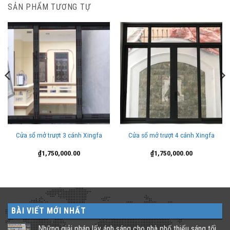
SẢN PHẨM TƯƠNG TỰ
Cửa sổ mở trượt 3 cánh Xingfa
Cửa sổ mở trượt 4 cánh Xingfa
₫
1,750,000.00
₫
1,750,000.00
BÀI VIẾT MỚI NHẤT
Những giải pháp lấy ánh sáng cho nhà phố thiếu sáng tối