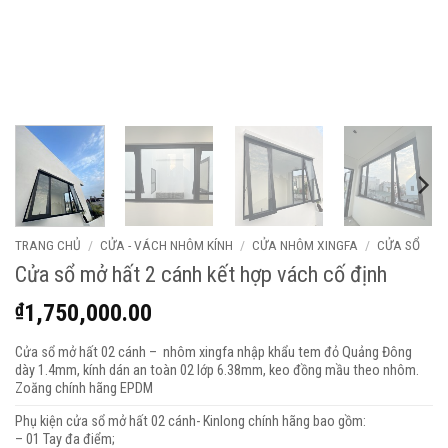
TRANG CHỦ
/
CỬA - VÁCH NHÔM KÍNH
/
CỬA NHÔM XINGFA
/
CỬA SỔ
Cửa sổ mở hất 2 cánh kết hợp vách cố định
₫
1,750,000.00
Cửa sổ mở hất 02 cánh – nhôm xingfa nhập khẩu tem đỏ Quảng Đông
dày 1.4mm, kính dán an toàn 02 lớp 6.38mm, keo đồng mầu theo nhôm.
Zoăng chính hãng EPDM
Phụ kiện cửa sổ mở hất 02 cánh- Kinlong chính hãng bao gồm:
– 01 Tay đa điểm;