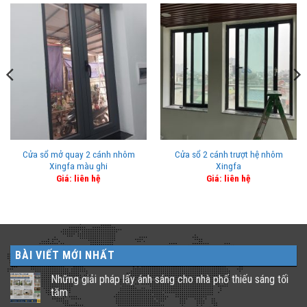
Cửa sổ mở quay 2 cánh nhôm
Cửa sổ 2 cánh trượt hệ nhôm
Xingfa màu ghi
Xingfa
Giá: liên hệ
Giá: liên hệ
BÀI VIẾT MỚI NHẤT
Những giải pháp lấy ánh sáng cho nhà phố thiếu sáng tối
tăm
Không