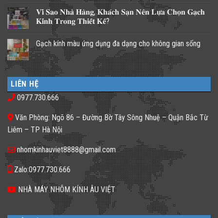
có
𝐕𝐢̀ 𝐒𝐚𝐨 𝐍𝐡𝐚̀ 𝐇𝐚̀𝐧𝐠, 𝐊𝐡𝐚́𝐜𝐡 𝐒𝐚̣𝐧 𝐍𝐞̂𝐧 𝐋𝐮̛̣𝐚 𝐂𝐡𝐨̣𝐧 𝐆𝐚̣𝐜𝐡
bình
luận
𝐊𝐢́𝐧𝐡 𝐓𝐫𝐨𝐧𝐠 𝐓𝐡𝐢𝐞̂́𝐭 𝐊𝐞̂́?
ở
Những
Không
giải
có
Gạch kính màu ứng dụng đa dạng cho không gian sống
pháp
bình
lấy
luận
Không
ánh
ở
có
sáng
𝐕𝐢̀
bình
cho
𝐒𝐚𝐨
luận
nhà
𝐍𝐡𝐚̀
ở
phố
𝐇𝐚̀𝐧𝐠,
LIÊN HỆ
Gạch
thiếu
𝐊𝐡𝐚́𝐜𝐡
kính
sáng
𝐒𝐚̣𝐧
0977.730.666
màu
tối
𝐍𝐞̂𝐧
ứng
tăm
𝐋𝐮̛̣𝐚
dụng
𝐂𝐡𝐨̣𝐧
Văn Phòng: Ngõ 86 – Đường Bờ Tây Sông Nhuệ – Quận Bắc Từ
đa
𝐆𝐚̣𝐜𝐡
dạng
𝐊𝐢́𝐧𝐡
Liêm – TP Hà Nội
cho
𝐓𝐫𝐨𝐧𝐠
không
𝐓𝐡𝐢𝐞̂́𝐭
gian
𝐊𝐞̂́?
nhomkinhauviet8888@gmail.com
sống
Zalo:0977.730.666
NHÀ MÁY NHÔM KÍNH ÂU VIỆT