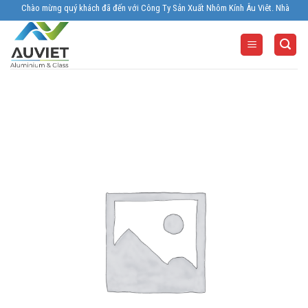
Skip
ng quý khách đã đến với Công Ty Sản Xuất Nhôm Kính Âu Viêt. Nhà Sản xuất - Thi công
to
content