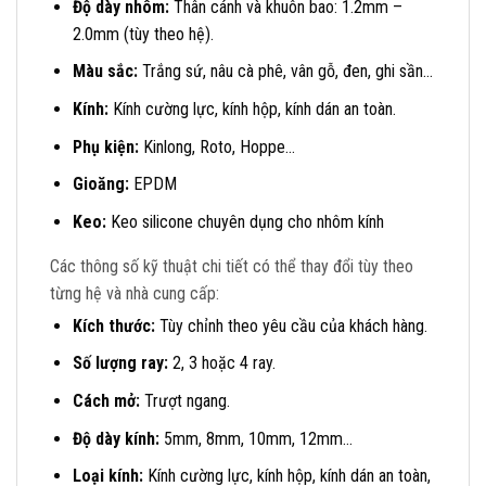
Độ dày nhôm:
Thân cánh và khuôn bao: 1.2mm –
2.0mm (tùy theo hệ).
Màu sắc:
Trắng sứ, nâu cà phê, vân gỗ, đen, ghi sần…
Kính:
Kính cường lực, kính hộp, kính dán an toàn.
Phụ kiện:
Kinlong, Roto, Hoppe…
Gioăng:
EPDM
Keo:
Keo silicone chuyên dụng cho nhôm kính
Các thông số kỹ thuật chi tiết có thể thay đổi tùy theo
từng hệ và nhà cung cấp:
Kích thước:
Tùy chỉnh theo yêu cầu của khách hàng.
Số lượng ray:
2, 3 hoặc 4 ray.
Cách mở:
Trượt ngang.
Độ dày kính:
5mm, 8mm, 10mm, 12mm…
Loại kính:
Kính cường lực, kính hộp, kính dán an toàn,