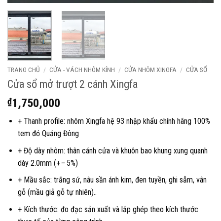
TRANG CHỦ
/
CỬA - VÁCH NHÔM KÍNH
/
CỬA NHÔM XINGFA
/
CỬA SỔ
Cửa sổ mở trượt 2 cánh Xingfa
₫
1,750,000
+ Thanh profile: nhôm Xingfa hệ 93 nhập khẩu chính hãng 100%
tem đỏ Quảng Đông
+ Độ dày nhôm: thân cánh cửa và khuôn bao khung xung quanh
dày 2.0mm (+
–
5%)
+ Mầu sắc: trắng sứ, nâu sần ánh kim, đen tuyền, ghi sẫm, vân
gỗ (mầu giả gỗ tự nhiên)..
+ Kích thước: đo đạc sản xuất và lắp ghép theo kích thước