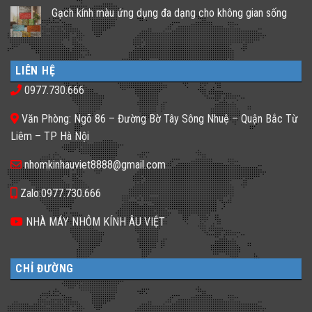
giải
có
Gạch kính màu ứng dụng đa dạng cho không gian sống
pháp
bình
lấy
luận
Không
ánh
ở
có
sáng
𝐕𝐢̀
bình
cho
𝐒𝐚𝐨
luận
nhà
𝐍𝐡𝐚̀
ở
phố
𝐇𝐚̀𝐧𝐠,
LIÊN HỆ
Gạch
thiếu
𝐊𝐡𝐚́𝐜𝐡
kính
sáng
𝐒𝐚̣𝐧
0977.730.666
màu
tối
𝐍𝐞̂𝐧
ứng
tăm
𝐋𝐮̛̣𝐚
dụng
𝐂𝐡𝐨̣𝐧
Văn Phòng: Ngõ 86 – Đường Bờ Tây Sông Nhuệ – Quận Bắc Từ
đa
𝐆𝐚̣𝐜𝐡
dạng
𝐊𝐢́𝐧𝐡
Liêm – TP Hà Nội
cho
𝐓𝐫𝐨𝐧𝐠
không
𝐓𝐡𝐢𝐞̂́𝐭
gian
𝐊𝐞̂́?
nhomkinhauviet8888@gmail.com
sống
Zalo:0977.730.666
NHÀ MÁY NHÔM KÍNH ÂU VIỆT
CHỈ ĐƯỜNG