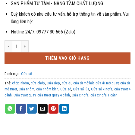
SẢN PHẨM TỪ TÂM - NÂNG TẦM CHẤT LƯỢNG
Quý khách có nhu cầu tư vấn, hỗ trợ thông tin về sản phẩm. Vui
lòng liên hệ:
Hotline 24/7: 09777 30 666 (Zalo)
Cửa sổ mở trượt 2 cánh Xingfa số lượng
THÊM VÀO GIỎ HÀNG
Danh mục:
Cửa sổ
Thẻ:
chớp nhôm
,
cửa chớp
,
Cửa đẹp
,
cửa đi
,
cửa đi mở hất
,
cửa đi mở quay
,
cửa đi
mở trượt
,
Cửa nhôm
,
cửa nhôm kính
,
Cửa sổ
,
Cửa sổ lùa
,
Cửa sổ xingfa
,
cửa trượt 4
cánh
,
Cửa trượt quay
,
cửa trượt quay 4 cánh
,
Cửa xingfa
,
cửa xingfa 1 cánh