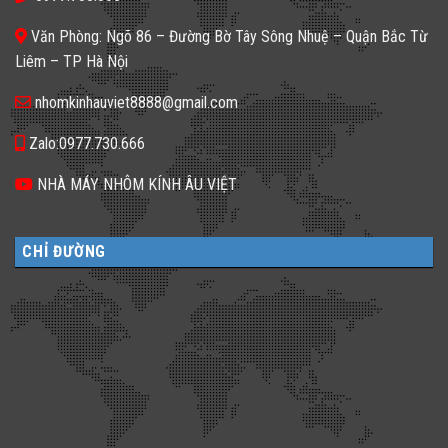
tối
𝐍𝐞̂𝐧
ứng
tăm
𝐋𝐮̛̣𝐚
dụng
𝐂𝐡𝐨̣𝐧
Văn Phòng: Ngõ 86 – Đường Bờ Tây Sông Nhuệ – Quận Bắc Từ
đa
𝐆𝐚̣𝐜𝐡
dạng
𝐊𝐢́𝐧𝐡
Liêm – TP Hà Nội
cho
𝐓𝐫𝐨𝐧𝐠
không
𝐓𝐡𝐢𝐞̂́𝐭
gian
𝐊𝐞̂́?
nhomkinhauviet8888@gmail.com
sống
Zalo:0977.730.666
NHÀ MÁY NHÔM KÍNH ÂU VIỆT
CHỈ ĐƯỜNG