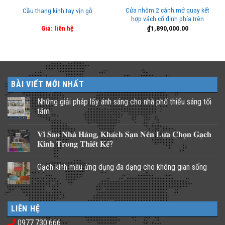
Cửa nhôm 2 cánh mở quay kết
Cầu thang kính tay vịn gỗ
hợp vách cố định phía trên
Giá: liên hệ
₫
1,890,000.00
BÀI VIẾT MỚI NHẤT
Những giải pháp lấy ánh sáng cho nhà phố thiếu sáng tối
tăm
Không
có
𝐕𝐢̀ 𝐒𝐚𝐨 𝐍𝐡𝐚̀ 𝐇𝐚̀𝐧𝐠, 𝐊𝐡𝐚́𝐜𝐡 𝐒𝐚̣𝐧 𝐍𝐞̂𝐧 𝐋𝐮̛̣𝐚 𝐂𝐡𝐨̣𝐧 𝐆𝐚̣𝐜𝐡
bình
luận
𝐊𝐢́𝐧𝐡 𝐓𝐫𝐨𝐧𝐠 𝐓𝐡𝐢𝐞̂́𝐭 𝐊𝐞̂́?
ở
Những
Không
giải
có
Gạch kính màu ứng dụng đa dạng cho không gian sống
pháp
bình
lấy
luận
Không
ánh
ở
có
sáng
𝐕𝐢̀
bình
cho
𝐒𝐚𝐨
luận
nhà
𝐍𝐡𝐚̀
ở
phố
𝐇𝐚̀𝐧𝐠,
LIÊN HỆ
Gạch
thiếu
𝐊𝐡𝐚́𝐜𝐡
kính
sáng
𝐒𝐚̣𝐧
0977.730.666
màu