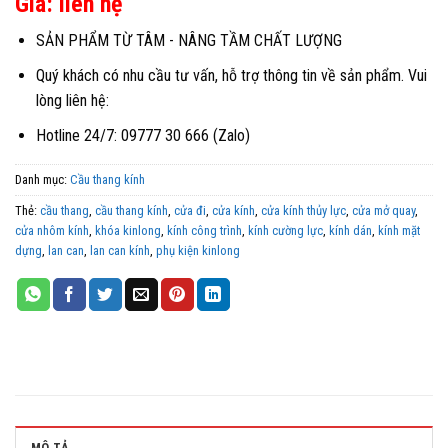
Giá: liên hệ
SẢN PHẨM TỪ TÂM - NÂNG TẦM CHẤT LƯỢNG
Quý khách có nhu cầu tư vấn, hỗ trợ thông tin về sản phẩm. Vui
lòng liên hệ:
Hotline 24/7: 09777 30 666 (Zalo)
Danh mục:
Cầu thang kính
Thẻ:
cầu thang
,
cầu thang kính
,
cửa đi
,
cửa kính
,
cửa kính thủy lực
,
cửa mở quay
,
cửa nhôm kính
,
khóa kinlong
,
kính công trình
,
kính cường lực
,
kính dán
,
kính mặt
dựng
,
lan can
,
lan can kính
,
phụ kiện kinlong
MÔ TẢ