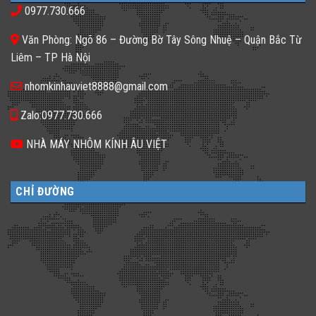
kính
sáng
𝐒𝐚̣𝐧
0977.730.666
màu
tối
𝐍𝐞̂𝐧
ứng
tăm
𝐋𝐮̛̣𝐚
dụng
𝐂𝐡𝐨̣𝐧
Văn Phòng: Ngõ 86 – Đường Bờ Tây Sông Nhuệ – Quận Bắc Từ
đa
𝐆𝐚̣𝐜𝐡
dạng
𝐊𝐢́𝐧𝐡
Liêm – TP Hà Nội
cho
𝐓𝐫𝐨𝐧𝐠
không
𝐓𝐡𝐢𝐞̂́𝐭
gian
𝐊𝐞̂́?
nhomkinhauviet8888@gmail.com
sống
Zalo:0977.730.666
NHÀ MÁY NHÔM KÍNH ÂU VIỆT
CHỈ ĐƯỜNG