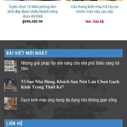
Tuyển chọn 10 Mẫu phòng tắm
Cầu thang kính màu trà tay vịn
kính đẹp được nhiều khách hàng
nhôm màu nâu cao cấp
chọn AVSING
₫
690,000.00
Giá: liên hệ
BÀI VIẾT MỚI NHẤT
Những giải pháp lấy ánh sáng cho nhà phố thiếu sáng tối
tăm
Không
có
𝐕𝐢̀ 𝐒𝐚𝐨 𝐍𝐡𝐚̀ 𝐇𝐚̀𝐧𝐠, 𝐊𝐡𝐚́𝐜𝐡 𝐒𝐚̣𝐧 𝐍𝐞̂𝐧 𝐋𝐮̛̣𝐚 𝐂𝐡𝐨̣𝐧 𝐆𝐚̣𝐜𝐡
bình
luận
𝐊𝐢́𝐧𝐡 𝐓𝐫𝐨𝐧𝐠 𝐓𝐡𝐢𝐞̂́𝐭 𝐊𝐞̂́?
ở
Những
Không
giải
có
Gạch kính màu ứng dụng đa dạng cho không gian sống
pháp
bình
lấy
luận
Không
ánh
ở
có
sáng
𝐕𝐢̀
bình
cho
𝐒𝐚𝐨
luận
nhà
𝐍𝐡𝐚̀
ở
phố
𝐇𝐚̀𝐧𝐠,
LIÊN HỆ
Gạch
thiếu
𝐊𝐡𝐚́𝐜𝐡