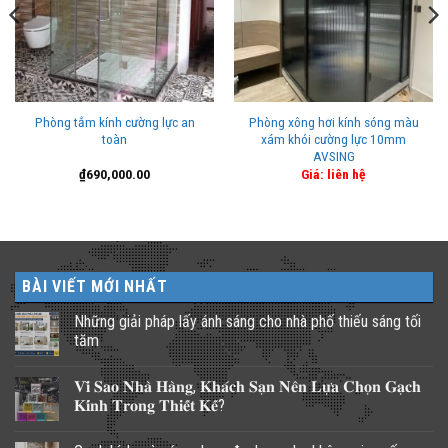
Phòng tắm kính cường lực an
Phòng xông hơi kính sóng màu
toàn
xám khói cường lực 10mm
AVSING
₫
690,000.00
Giá: liên hệ
BÀI VIẾT MỚI NHẤT
Những giải pháp lấy ánh sáng cho nhà phố thiếu sáng tối
tăm
Không
có
𝐕𝐢̀ 𝐒𝐚𝐨 𝐍𝐡𝐚̀ 𝐇𝐚̀𝐧𝐠, 𝐊𝐡𝐚́𝐜𝐡 𝐒𝐚̣𝐧 𝐍𝐞̂𝐧 𝐋𝐮̛̣𝐚 𝐂𝐡𝐨̣𝐧 𝐆𝐚̣𝐜𝐡
bình
luận
𝐊𝐢́𝐧𝐡 𝐓𝐫𝐨𝐧𝐠 𝐓𝐡𝐢𝐞̂́𝐭 𝐊𝐞̂́?
ở
Những
Không
giải
có