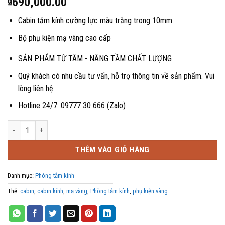
₫
690,000.00
Cabin tắm kính cường lực màu trắng trong 10mm
Bộ phụ kiện mạ vàng cao cấp
SẢN PHẨM TỪ TÂM - NÂNG TẦM CHẤT LƯỢNG
Quý khách có nhu cầu tư vấn, hỗ trợ thông tin về sản phẩm. Vui
lòng liên hệ:
Hotline 24/7: 09777 30 666 (Zalo)
Cabin tắm kính phụ kiện mạ vàng AVSING số lượng
THÊM VÀO GIỎ HÀNG
Danh mục:
Phòng tắm kính
Thẻ:
cabin
,
cabin kính
,
mạ vàng
,
Phòng tắm kính
,
phụ kiện vàng